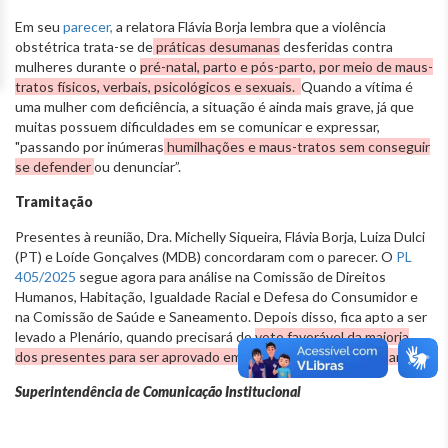
Em seu
parecer,
a relatora Flávia Borja lembra que a violência
obstétrica trata-se de
práticas desumanas
desferidas contra
mulheres durante o
pré-natal, parto e pós-parto, por meio de maus-
tratos físicos, verbais, psicológicos e sexuais.
Quando a vítima é
uma mulher com deficiência, a situação é ainda mais grave, já que
muitas possuem dificuldades em se comunicar e expressar,
"passando por inúmeras
humilhações e maus-tratos sem conseguir
se defender
ou denunciar”.
Tramitação
Presentes à reunião, Dra. Michelly Siqueira, Flávia Borja, Luiza Dulci
(PT) e Loíde Gonçalves (MDB) concordaram com o parecer. O
PL
405/2025
segue agora para análise na Comissão de Direitos
Humanos, Habitação, Igualdade Racial e Defesa do Consumidor e
na Comissão de Saúde e Saneamento. Depois disso, fica apto a ser
levado a Plenário, quando precisará do
voto favorável da maioria
dos presentes para ser aprovado em 1º turno e seguir tramitando
.
Superintendência de Comunicação Institucional