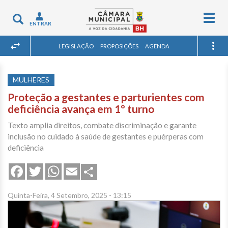
Togg
Toggle
ENTRAR
navig
navigation
LEGISLAÇÃO
PROPOSIÇÕES
AGENDA
MULHERES
Proteção a gestantes e parturientes com
deficiência avança em 1º turno
Texto amplia direitos, combate discriminação e garante
inclusão no cuidado à saúde de gestantes e puérperas com
deficiência
Share
Facebook
Twitter
WhatsApp
Email
Quinta-Feira, 4 Setembro, 2025 - 13:15