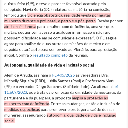
quinta-feira (4/9), e teve o parecer favorável acatado pelo
colegiado. Flávia Borja (DC), relatora da matéria na comissão,
lembrou que
violência obstétrica, realidade vivida por muitas
mulheres durante o pré-natal, o parto e o pós-parto
, "acaba por ser
ainda mais danosa
para a mulher com deficiência, uma vez que,
muitas, sequer têm acesso a qualquer informação e não raro
possuem dificuldade em se comunicar e expressar". O PL segue
agora para análise de duas outras comissões de mérito e em
seguida estará apto para ser levado ao Plenário, para apreciação
inicial. Confira o
resultado completo
da reunião.
Autonomia, qualidade de vida e inclusão social
Além de Arruda, assinam o
PL 405/2025
as vereadoras Dra.
Michelly Siqueira (PRD), Juhlia Santos (Psol) e Professora Marli
(PP) e o vereador Diego Sanches (Solidariedade). Ao alterar a
Lei
11.609/2023
, que trata da promoção da dignidade da gestante, da
parturiente e da puérpera, a proposta
amplia a proteção às
mulheres com deficiência
. Entre as mudanças, estão a inclusão de
medidas específicas
para promover e proteger a saúde dessas
mulheres, assegurando
autonomia, qualidade de vida e inclusão
social.