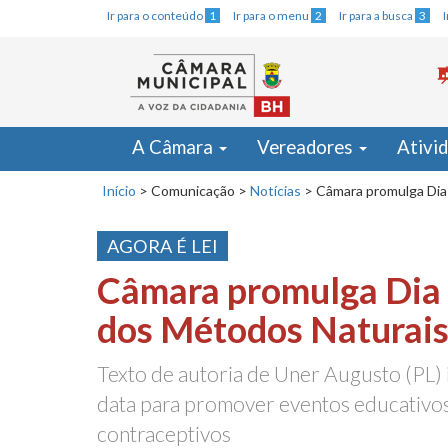
Ir para o conteúdo
1
Ir para o menu
2
Ir para a busca
3
A Câmara
Vereadores
Ativi
Início
>
Comunicação
>
Notícias
>
Câmara promulga Dia
AGORA É LEI
Câmara promulga Dia
dos Métodos Naturai
Texto de autoria de Uner Augusto (PL) i
data para promover eventos educativo
contraceptivos