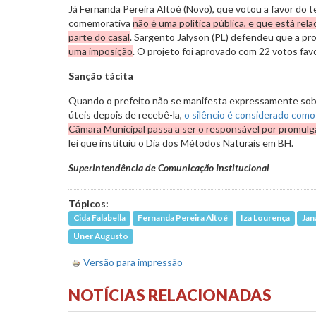
Já Fernanda Pereira Altoé (Novo), que votou a favor do t
comemorativa
não é uma política pública, e que está rela
parte do casal
. Sargento Jalyson (PL) defendeu que a pr
uma imposição
. O projeto foi aprovado com 22 votos fav
Sanção tácita
Quando o prefeito não se manifesta expressamente sobr
úteis depois de recebê-la,
o silêncio é considerado com
Câmara Municipal passa a ser o responsável por promulgar
lei que instituiu o Dia dos Métodos Naturais em BH.
Superintendência de Comunicação Institucional
Tópicos:
Cida Falabella
Fernanda Pereira Altoé
Iza Lourença
Jan
Uner Augusto
Versão para impressão
NOTÍCIAS RELACIONADAS