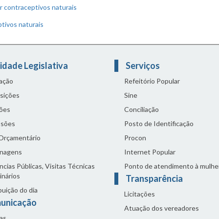
 contraceptivos naturais
tivos naturais
idade Legislativa
Serviços
lação
Refeitório Popular
sições
Sine
ões
Conciliação
sões
Posto de Identificação
 Orçamentário
Procon
nagens
Internet Popular
cias Públicas, Visitas Técnicas
Ponto de atendimento à mulhe
inários
Transparência
buição do dia
Licitações
unicação
Atuação dos vereadores
as