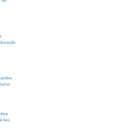
s no
a
educação
grandes
 turno
tiva
l nas