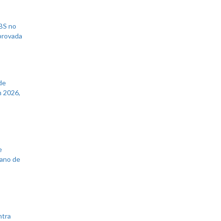
UBS no
aprovada
de
 2026,
e
lano de
ntra