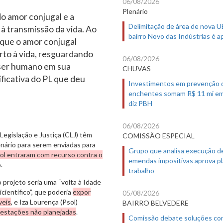
06/08/2026
Plenário
o amor conjugal e a
Delimitação de área de nova 
à transmissão da vida. Ao
bairro Novo das Indústrias é 
 que o amor conjugal
rto à vida, resguardando
06/08/2026
 ser humano em sua
CHUVAS
ificativa do PL que deu
Investimentos em prevenção 
enchentes somam R$ 11 mi em
diz PBH
06/08/2026
egislação e Justiça (CLJ) têm
COMISSÃO ESPECIAL
lenário para serem enviadas para
Grupo que analisa execução d
ol entraram com recurso contra o
emendas impositivas aprova p
o.
trabalho
 projeto seria uma “volta à Idade
icientífico”, que poderia
expor
05/08/2026
veis
, e Iza Lourença (Psol)
BAIRRO BELVEDERE
 gestações não planejadas
.
Comissão debate soluções co