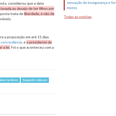
sensação de insegurança e fur
exto, considerou que a data
motos
cionada ao desejo de ter filhos por
oposta trata de
liberdade, e não de
Todas as notícias
oráveis.
e a proposição em até 15 dias
o concordância
, e
o presidente da
 a lei
. Foi o que aconteceu com a
aina Cardoso
Sargento Jalyson