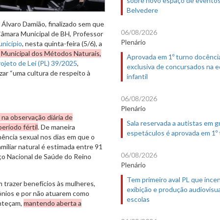
sobre novo espaço de evento
Belvedere
 Álvaro Damião, finalizado sem que
06/08/2026
Câmara Municipal de BH, Professor
Plenário
unicípio
, nesta quinta-feira (5/6), a
Dia Municipal dos Métodos Naturais,
Aprovada em 1º turno docênci
ojeto de Lei (PL) 39/2025
,
exclusiva de concursados na 
zar “uma cultura de respeito à
infantil
06/08/2026
Plenário
 na observação diária de
Sala reservada a autistas em 
eríodo fértil
. De maneira
espetáculos é aprovada em 1º
nência sexual nos dias em que o
amiliar natural é estimada entre 91
06/08/2026
ço Nacional de Saúde do Reino
Plenário
Tem primeiro aval PL que incen
 trazer benefícios às mulheres,
exibição e produção audiovisua
mônios e por não atuarem como
escolas
onteçam,
mantendo aberta a