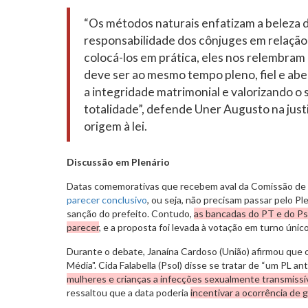
“Os métodos naturais enfatizam a beleza d
responsabilidade dos cônjuges em relação 
colocá-los em prática, eles nos relembram
deve ser ao mesmo tempo pleno, fiel e abe
a integridade matrimonial e valorizando o
totalidade”, defende Uner Augusto na just
origem à lei.
Discussão em Plenário
Datas comemorativas que recebem aval da Comissão de L
parecer conclusivo
, ou seja, não precisam passar pelo P
sanção do prefeito. Contudo,
as bancadas do PT e do Ps
parecer
, e a proposta foi levada à votação em turno únic
Durante o debate, Janaína Cardoso (União) afirmou que o
Média". Cida Falabella (Psol) disse se tratar de “um PL ant
mulheres e crianças a infecções sexualmente transmissí
ressaltou que a data poderia
incentivar a ocorrência de