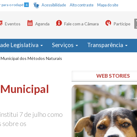
Ir para o rodapé
4
Acessibilidade
Alto contraste
Mapa do site
Eventos
Agenda
Fale com a Câmara
Participe
dade Legislativa
Serviços
Transparência
 Municipal dos Métodos Naturais
WEB STORIES
 Municipal
s
nstitui 7 de julho como
s sobre os