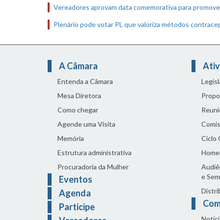
Vereadores aprovam data comemorativa para promover
Plenário pode votar PL que valoriza métodos contracep
A Câmara
Ativ
Entenda a Câmara
Legis
Mesa Diretora
Propo
Como chegar
Reuni
Agende uma Visita
Comis
Memória
Ciclo
Estrutura administrativa
Home
Procuradoria da Mulher
Audiên
e Sem
Eventos
Distri
Agenda
Com
Participe
Notíci