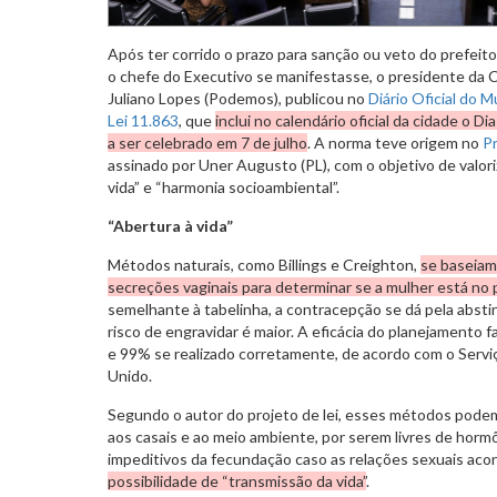
Após ter corrido o prazo para sanção ou veto do prefeito
o chefe do Executivo se manifestasse, o presidente da 
Juliano Lopes (Podemos), publicou no
Diário Oficial do M
Lei 11.863
, que
inclui no calendário oficial da cidade o 
a ser celebrado em 7 de julho
. A norma teve origem no
Pr
assinado por Uner Augusto (PL), com o objetivo de valori
vida” e “harmonia socioambiental”.
“Abertura à vida”
Métodos naturais, como Billings e Creighton,
se baseiam
secreções vaginais para determinar se a mulher está no p
semelhante à tabelinha, a contracepção se dá pela absti
risco de engravidar é maior. A eficácia do planejamento f
e 99% se realizado corretamente, de acordo com o Servi
Unido.
Segundo o autor do projeto de lei, esses métodos podem
aos casais e ao meio ambiente, por serem livres de hor
impeditivos da fecundação caso as relações sexuais ac
possibilidade de “transmissão da vida”
.