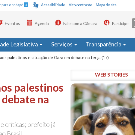
Ir para o rodapé
4
Acessibilidade
Alto contraste
Mapa do site
Eventos
Agenda
Fale com a Câmara
Participe
dade Legislativa
Serviços
Transparência
 aos palestinos e situação de Gaza em debate na terça (17)
WEB STORIES
aos palestinos
 debate na
e críticas; prefeito já
ao Brasil