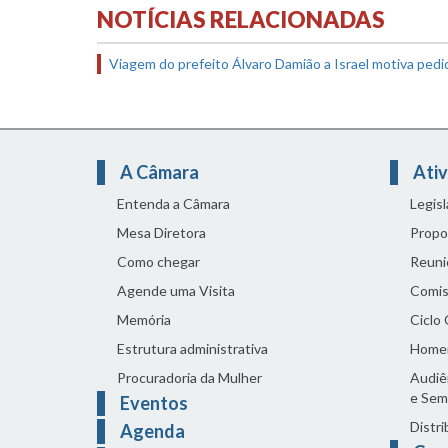
NOTÍCIAS RELACIONADAS
Viagem do prefeito Álvaro Damião a Israel motiva ped
A Câmara
Ativ
Entenda a Câmara
Legis
Mesa Diretora
Propo
Como chegar
Reuni
Agende uma Visita
Comis
Memória
Ciclo
Estrutura administrativa
Home
Procuradoria da Mulher
Audiên
e Sem
Eventos
Distri
Agenda