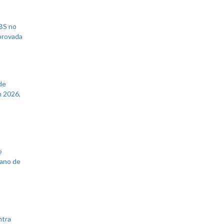
UBS no
aprovada
de
 2026,
e
lano de
ntra