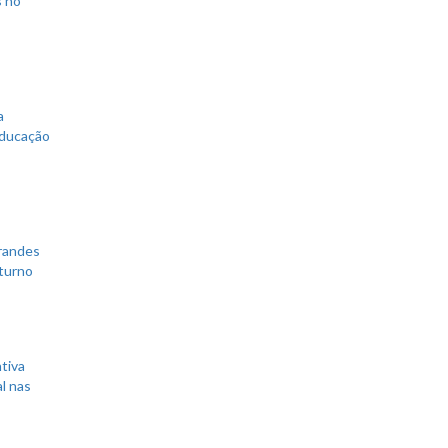
s no
a
educação
grandes
 turno
tiva
l nas