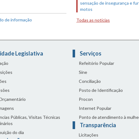
sensação de insegurança e fur
motos
ido de informação
Todas as notícias
idade Legislativa
Serviços
lação
Refeitório Popular
sições
Sine
ões
Conciliação
sões
Posto de Identificação
 Orçamentário
Procon
nagens
Internet Popular
cias Públicas, Visitas Técnicas
Ponto de atendimento à mulhe
inários
Transparência
buição do dia
Licitações