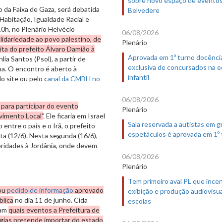
sobre novo espaço de evento
o da Faixa de Gaza, será debatida
Belvedere
Habitação, Igualdade Racial e
10h, no Plenário Helvécio
06/08/2026
idariedade ao povo palestino, de
Plenário
sita do prefeito Álvaro Damião à
Aprovada em 1º turno docênci
ia Santos (Psol), a partir de
exclusiva de concursados na 
na. O encontro é aberto à
infantil
o site ou pelo c
anal da CMBH no
06/08/2026
 para participar do evento
Plenário
vimento Local”
. Ele ficaria em Israel
Sala reservada a autistas em 
 entre o país e o Irã, o prefeito
espetáculos é aprovada em 1º
ta (12/6). Nesta segunda (16/6),
ridades à Jordânia, onde devem
06/08/2026
Plenário
Tem primeiro aval PL que incen
vou
pedido de informação
aprovado
exibição e produção audiovisua
blica
no dia 11 de junho. Cida
escolas
ram
quais eventos a Prefeitura de
logias pretende importar do estado