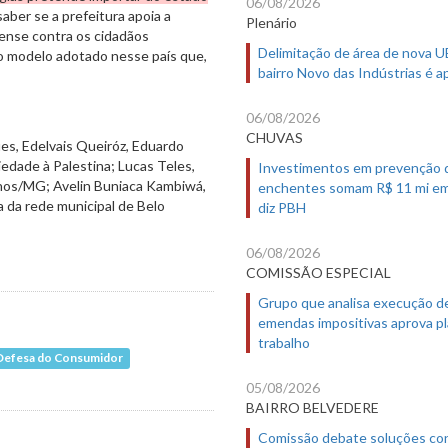
06/08/2026
er se a prefeitura apoia a
Plenário
elense contra os cidadãos
Delimitação de área de nova 
 o modelo adotado nesse país que,
bairro Novo das Indústrias é 
06/08/2026
CHUVAS
es, Edelvais Queiróz, Eduardo
edade à Palestina; Lucas Teles,
Investimentos em prevenção 
anos/MG; Avelin Buniaca Kambiwá,
enchentes somam R$ 11 mi em
a da rede municipal de Belo
diz PBH
06/08/2026
COMISSÃO ESPECIAL
Grupo que analisa execução d
emendas impositivas aprova p
trabalho
e Defesa do Consumidor
05/08/2026
BAIRRO BELVEDERE
Comissão debate soluções co