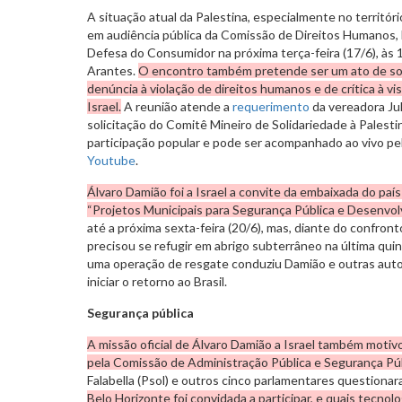
A situação atual da Palestina, especialmente no territóri
em audiência pública da Comissão de Direitos Humanos, 
Defesa do Consumidor na próxima terça-feira (17/6), às 
Arantes.
O encontro também pretende ser um ato de sol
denúncia à violação de direitos humanos e de crítica à vi
Israel.
A reunião atende a
requerimento
da vereadora Juhl
solicitação do Comitê Mineiro de Solidariedade à Palesti
participação popular e pode ser acompanhado ao vivo pel
Youtube
.
Álvaro Damião foi a Israel a convite da embaixada do país
“Projetos Municipais para Segurança Pública e Desenvol
até a próxima sexta-feira (20/6), mas, diante do confronto
precisou se refugir em abrigo subterrâneo na última quin
uma operação de resgate conduziu Damião e outras auto
iniciar o retorno ao Brasil.
Segurança pública
A missão oficial de Álvaro Damião a Israel também moti
pela Comissão de Administração Pública e Segurança Pú
Falabella (Psol) e outros cinco parlamentares questiona
Belo Horizonte foi convidada a participar, e quais tecno