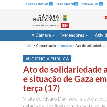
Ir para o conteúdo
1
Ir para o menu
2
Ir para a busca
3
A Câmara
Vereadores
Ativi
Início
>
Comunicação
>
Notícias
>
Ato de solidariedade
AUDIÊNCIA PÚBLICA
Ato de solidariedade 
e situação de Gaza em
terça (17)
Visita de Álvaro Damião a Israel é alvo d
estaria na Jordânia e em breve retorna 