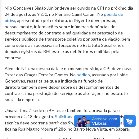
Nilo Gonçalves Simão Junior deve ser ouvido na CPI no próximo dia
24 de agosto, às 9h30, no Plenário Camil Caram. No
pedido de
oitiva
, apresentado pela relatora, o dirigente deve prestar,
pessoalmente, informações sobre inúmeras denúncias de
descumprimento do contrato e má qualidade na prestação de
serviços públicos de transporte coletivo por parte da viação, bem
como sobre as sucessivas alterações no Estatuto Social e nos
demais registros da BHLeste e as debêntures emitidas pela
empresa.
Além de Nilo, na mesma data e no mesmo horário, a CPI deve ouvir
Ester das Graças Ferreira Gomes. No
pedido
, assinado por Loíde
Gonçalves, ressalta-se que a indicada na função de
diretora também deve depor sobre os descumprimentos de
contrato, a má prestação de serviço e as alterações no estatuto
social da empresa.
Uma vistoria à sede da BHLeste também foi aprovada para o
próximo dia 18 de agosto.
Solicitada
por Loíde Gonçalves, a visita
técnica deve ocorrer a partir das 9h, no endereço da empresa, que
fica na Rua Magno Moura nº 286, no Bairro Nova Vista, em Sabará.