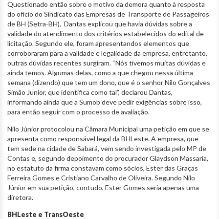
Questionado então sobre o motivo da demora quanto à resposta
do ofício do Sindicato das Empresas de Transporte de Passageiros
de BH (Setra-BH), Dantas explicou que havia dúvidas sobre a
validade do atendimento dos critérios estabelecidos do edital de
licitação. Segundo ele, foram apresentandos elementos que
corroboraram para a validade e legalidade da empresa, entretanto,
outras dúvidas recentes surgiram. “Nós tivemos muitas dúvidas e
ainda temos. Algumas delas, como a que chegou nessa última
semana (dizendo) que tem um dono, que é o senhor Nilo Gonçalves
Simão Junior, que identifica como tal”, declarou Dantas,
informando ainda que a Sumob deve pedir exigências sobre isso,
para então seguir com o processo de avaliação.
Nilo Júnior protocolou na Câmara Municipal uma petição em que se
apresenta como responsável legal da BHLeste. A empresa, que
tem sede na cidade de Sabará, vem sendo investigada pelo MP de
Contas e, segundo depoimento do procurador Glaydson Massaria,
no estatuto da firma constavam como sócios, Ester das Graças
Ferreira Gomes e Cristiano Carvalho de Oliveira. Segundo Nilo
Júnior em sua petição, contudo, Ester Gomes seria apenas uma
diretora.
BHLeste e TransOeste