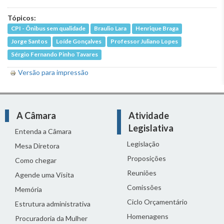
Tópicos:
CPI - Ônibus sem qualidade
Braulio Lara
Henrique Braga
Jorge Santos
Loíde Gonçalves
Professor Juliano Lopes
Sérgio Fernando Pinho Tavares
Versão para impressão
A Câmara
Atividade
Legislativa
Entenda a Câmara
Legislação
Mesa Diretora
Proposições
Como chegar
Reuniões
Agende uma Visita
Comissões
Memória
Ciclo Orçamentário
Estrutura administrativa
Homenagens
Procuradoria da Mulher