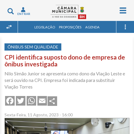
Togg
Toggle
ENTRAR
navig
navigation
LEGISLAÇÃO
PROPOSIÇÕES
AGENDA
ÔNIBUS SEM QUALIDADE
CPI identifica suposto dono de empresa de
ônibus investigada
Nilo Simão Junior se apresenta como dono da Viação Leste e
será ouvido na CPI. Empresa foi indicada para substituir
Viação Torres
Share
Facebook
Twitter
WhatsApp
Email
Sexta-Feira, 11 Agosto, 2023 - 16:00