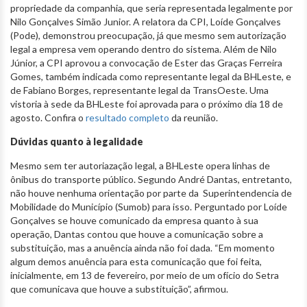
propriedade da companhia, que seria representada legalmente por
Nilo Gonçalves Simão Junior. A relatora da CPI, Loíde Gonçalves
(Pode), demonstrou preocupação, já que mesmo sem autorização
legal a empresa vem operando dentro do sistema. Além de Nilo
Júnior, a CPI aprovou a convocação de Ester das Graças Ferreira
Gomes, também indicada como representante legal da BHLeste, e
de Fabiano Borges, representante legal da TransOeste. Uma
vistoria à sede da BHLeste foi aprovada para o próximo dia 18 de
agosto. Confira o
resultado completo
da reunião.
Dúvidas quanto à legalidade
Mesmo sem ter autoriazação legal, a BHLeste opera linhas de
ônibus do transporte público. Segundo André Dantas, entretanto,
não houve nenhuma orientação por parte da Superintendencia de
Mobilidade do Município (Sumob) para isso. Perguntado por Loíde
Gonçalves se houve comunicado da empresa quanto à sua
operação, Dantas contou que houve a comunicação sobre a
substituição, mas a anuência ainda não foi dada. “Em momento
algum demos anuência para esta comunicação que foi feita,
inicialmente, em 13 de fevereiro, por meio de um ofício do Setra
que comunicava que houve a substituição”, afirmou.