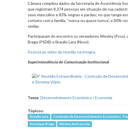
Câmara compilou dados da Secretaria de Assistência Soci
que registram 8.374 pessoas em situação de rua cadast
sexo masculino e 83% negras e pardas; no que tange aos
contato com a família, “nunca ou quase nunca”, e 80% re
similar.
Participaram do encontro os vereadores Wesley (Pros), 
Braga (PSDB) e Braulio Lara (Novo).
Assista ao vídeo da reunião na íntegra.
Superintendência de Comunicação Institucional
Tema:
Desenvolvimento Econômico / Economia
Tópicos:
Braulio Lara
Comissão de Desenvolvimento Econômico, Tran
Henrique Braga
Wesley Autoescola