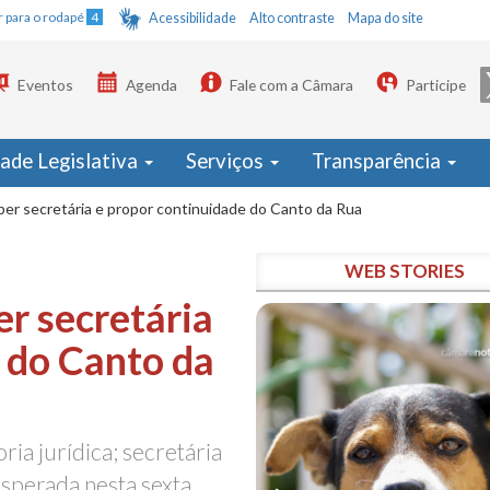
Ir para o rodapé
4
Acessibilidade
Alto contraste
Mapa do site
Eventos
Agenda
Fale com a Câmara
Participe
dade Legislativa
Serviços
Transparência
er secretária e propor continuidade do Canto da Rua
WEB STORIES
r secretária
 do Canto da
ria jurídica; secretária
esperada nesta sexta