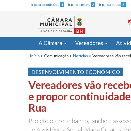
Ir para o conteúdo
1
Ir para o menu
2
Ir para a busca
3
A Câmara
Vereadores
Ativi
Início
>
Comunicação
>
Notícias
>
Vereadores vão receb
DESENVOLVIMENTO ECONÔMICO
Vereadores vão recebe
e propor continuidade
Rua
Projeto oferece banho, lanche e assesso
de Assistência Social, Maíra Colares, é 