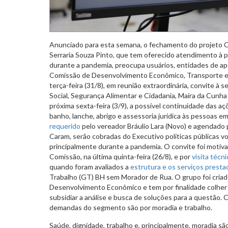
Anunciado para esta semana, o fechamento do projeto C
Serraria Souza Pinto, que tem oferecido atendimento à 
durante a pandemia, preocupa usuários, entidades de apo
Comissão de Desenvolvimento Econômico, Transporte e 
terça-feira (31/8), em reunião extraordinária, convite à s
Social, Segurança Alimentar e Cidadania, Maíra da Cunha P
próxima sexta-feira (3/9), a possível continuidade das aç
banho, lanche, abrigo e assessoria jurídica às pessoas e
requerido
pelo vereador Bráulio Lara (Novo) e agendado p
Caram, serão cobradas do Executivo políticas públicas v
principalmente durante a pandemia. O convite foi motiv
Comissão, na última quinta-feira (26/8), e por
visita técni
quando foram avaliados a
estrutura e os serviços presta
Trabalho (GT) BH sem Morador de Rua. O grupo foi cria
Desenvolvimento Econômico e tem por finalidade colher 
subsidiar a análise e busca de soluções para a questão. 
demandas do segmento são por moradia e trabalho.
Saúde, dignidade, trabalho e, principalmente, moradia s