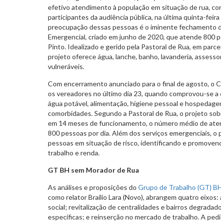
efetivo atendimento à população em situação de rua, co
participantes da audiência pública, na última quinta-feira 
preocupação dessas pessoas é o iminente fechamento d
Emergencial, criado em junho de 2020, que atende 800 pe
Pinto. Idealizado e gerido pela Pastoral de Rua, em parce
projeto oferece água, lanche, banho, lavanderia, assesso
vulneráveis.
Com encerramento anunciado para o final de agosto, o 
os vereadores no último dia 23, quando comprovou-se a 
água potável, alimentação, higiene pessoal e hospedag
comorbidades. Segundo a Pastoral de Rua, o projeto sob
em 14 meses de funcionamento, o número médio de ate
800 pessoas por dia. Além dos serviços emergenciais, 
pessoas em situação de risco, identificando e promovend
trabalho e renda.
GT BH sem Morador de Rua
As análises e proposições do
Grupo de Trabalho (GT) B
como relator Brailio Lara (Novo), abrangem quatro eixo
social; revitalização de centralidades e bairros degrada
específicas; e reinserção no mercado de trabalho. A pedid