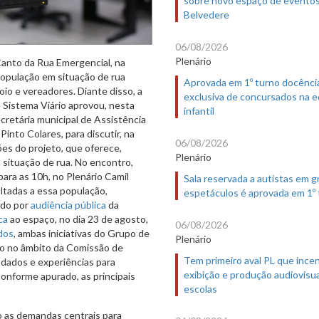
sobre novo espaço de evento
Belvedere
06/08/2026
Plenário
anto da Rua Emergencial, na
população em situação de rua
Aprovada em 1º turno docênci
io e vereadores. Diante disso, a
exclusiva de concursados na 
Sistema Viário aprovou, nesta
infantil
ecretária municipal de Assistência
into Colares, para discutir, na
06/08/2026
ões do projeto, que oferece,
Plenário
m situação de rua. No encontro,
ara as 10h, no Plenário Camil
Sala reservada a autistas em 
oltadas a essa população,
espetáculos é aprovada em 1º
ado por
audiência pública
da
ca
ao espaço, no dia 23 de agosto,
06/08/2026
dos
, ambas iniciativas do Grupo de
Plenário
do no âmbito da Comissão de
Tem primeiro aval PL que incen
dados e experiências para
exibição e produção audiovisua
Conforme apurado, as principais
escolas
ão as demandas centrais para