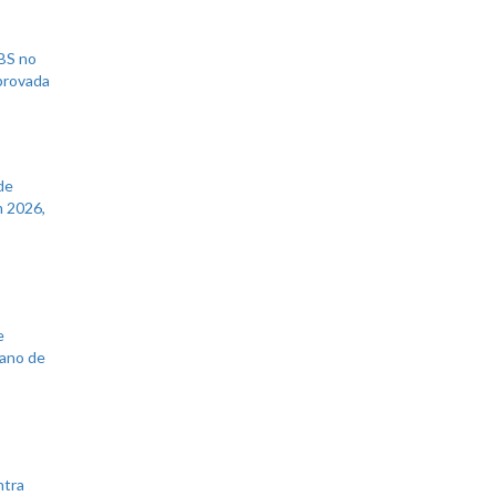
UBS no
aprovada
de
 2026,
e
lano de
ntra