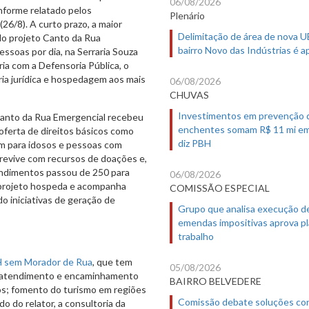
06/08/2026
nforme relatado pelos
Plenário
(26/8). A curto prazo, a maior
Delimitação de área de nova 
o projeto Canto da Rua
bairro Novo das Indústrias é 
ssoas por dia, na Serraria Souza
ria com a Defensoria Pública, o
ria jurídica e hospedagem aos mais
06/08/2026
CHUVAS
Investimentos em prevenção 
Canto da Rua Emergencial recebeu
enchentes somam R$ 11 mi em
oferta de direitos básicos como
diz PBH
em para idosos e pessoas com
revive com recursos de doações e,
ndimentos passou de 250 para
06/08/2026
o projeto hospeda e acompanha
COMISSÃO ESPECIAL
o iniciativas de geração de
Grupo que analisa execução d
emendas impositivas aprova p
trabalho
H sem Morador de Rua
, que tem
05/08/2026
s: atendimento e encaminhamento
BAIRRO BELVEDERE
dos; fomento do turismo em regiões
Comissão debate soluções co
o do relator, a consultoria da