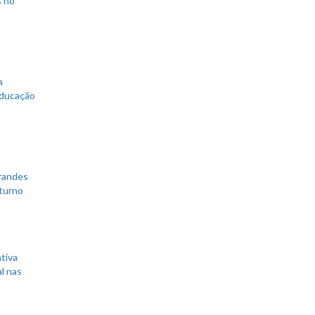
s no
a
educação
grandes
 turno
tiva
l nas