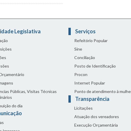
idade Legislativa
Serviços
lação
Refeitório Popular
sições
Sine
ões
Conciliação
sões
Posto de Identificação
 Orçamentário
Procon
nagens
Internet Popular
cias Públicas, Visitas Técnicas
Ponto de atendimento à mulhe
inários
Transparência
buição do dia
Licitações
unicação
Atuação dos vereadores
as
Execução Orçamentária
de Imprensa