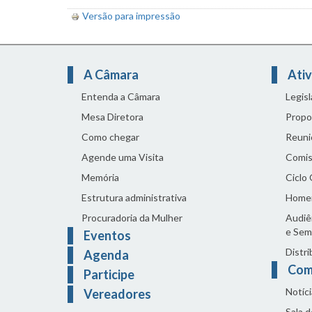
Versão para impressão
A Câmara
Ativ
Entenda a Câmara
Legis
Mesa Diretora
Propo
Como chegar
Reuni
Agende uma Visita
Comis
Memória
Ciclo
Estrutura administrativa
Home
Procuradoria da Mulher
Audiên
e Sem
Eventos
Distri
Agenda
Com
Participe
Notíci
Vereadores
Sala 