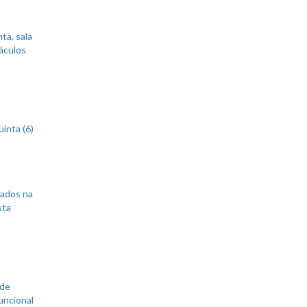
ta, sala
áculos
inta (6)
sados na
sta
 de
uncional