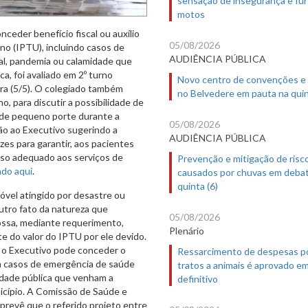
motos
ceder benefício fiscal ou auxílio
05/08/2026
ano (IPTU), incluindo casos de
AUDIÊNCIA PÚBLICA
al, pandemia ou calamidade que
, foi avaliado em 2º turno
Novo centro de convenções e
ra (5/5). O colegiado também
no Belvedere em pauta na quin
ho, para discutir a possibilidade de
s de pequeno porte durante a
05/08/2026
ão ao Executivo sugerindo a
AUDIÊNCIA PÚBLICA
zes para garantir, aos pacientes
sso adequado aos serviços de
Prevenção e mitigação de risc
ado aqui
.
causados por chuvas em deba
quinta (6)
óvel atingido por desastre ou
utro fato da natureza que
05/08/2026
possa, mediante requerimento,
Plenário
ite do valor do IPTU por ele devido.
s o Executivo pode conceder o
Ressarcimento de despesas p
ara casos de emergência de saúde
tratos a animais é aprovado e
idade pública que venham a
definitivo
icípio. A Comissão de Saúde e
 prevê que o referido projeto entre