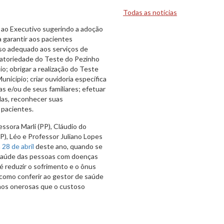
Todas as notícias
 ao Executivo sugerindo a adoção
a garantir aos pacientes
so adequado aos serviços de
gatoriedade do Teste do Pezinho
o; obrigar a realização do Teste
icípio; criar ouvidoria específica
 e/ou de seus familiares; efetuar
las, reconhecer suas
 pacientes.
essora Marli (PP), Cláudio do
PP), Léo e Professor Juliano Lopes
 28 de abril
deste ano, quando se
à saúde das pessoas com doenças
 é reduzir o sofrimento e o ônus
 como conferir ao gestor de saúde
nos onerosas que o custoso