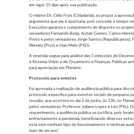
em vigor 15 dias após sua publicação.
O relator Dr. Célio Frois (Cidadania), ao propor a aprov
argumenta que ela é oportuna, pois concede o tempo ne
Executivo garanta o cumprimento do disposto no projeto
vereadores Fernando Borja, Autair Gomes, Carlos Henriqu
Preto e pelos vereadores Jorge Santos (Republicanos), P
Wesley (Pros) e Irlan Melo (PSD).
A emenda segue para análise das Comissões de Desenv
e Sistema Viário e de Orçamento e Finanças Públicas ant
para apreciação em Plenário.
Protocolo para eventos
Foi aprovada a realização de audiência pública para discut
protocolo específico para eventos sociais de pequeno p
reunião, que ocorrerá no dia 2 de junho, às 13h, no Plenár
pelos vereadores Professor Juliano Lopes e Léo (PSL). 
requerimento, a audiência pública se justifica, pois foram
enfrentamento à pandemia, beneficiando diversos seto
está sem nenhum tipo de funcionamento e nenhum auxíli
mais de um ano”.