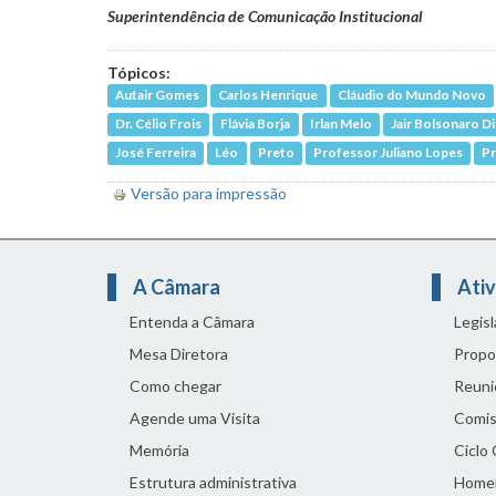
Superintendência de Comunicação Institucional
Tópicos:
Autair Gomes
Carlos Henrique
Cláudio do Mundo Novo
Dr. Célio Frois
Flávia Borja
Irlan Melo
Jair Bolsonaro D
José Ferreira
Léo
Preto
Professor Juliano Lopes
Pr
Versão para impressão
A Câmara
Ativ
Entenda a Câmara
Legis
Mesa Diretora
Propo
Como chegar
Reuni
Agende uma Visita
Comis
Memória
Ciclo
Estrutura administrativa
Home