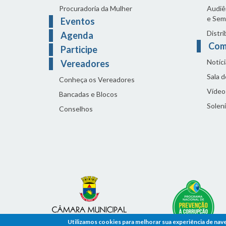
Procuradoria da Mulher
Audiên
e Sem
Eventos
Distri
Agenda
Com
Participe
Notíci
Vereadores
Sala 
Conheça os Vereadores
Vídeo
Bancadas e Blocos
Solen
Conselhos
Utilizamos cookies para melhorar sua experiência de nav