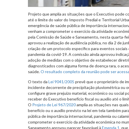
Projeto que amplia as situações que o Executivo pode con
até o limite do valor do Imposto Predial e Territorial Urb
emergência de saúde pública de importância internacion
venham a comprometer o exercício da atividade econômica
pela Comissão de Saúde e Saneamento, nesta quarta-fei
aprovou a realização de audiência pública, no dia 2 de jun
criação de um protocolo específico para eventos sociai
pandemia da covid-19. A comissão ainda aprovou indicaç
adoção de medidas com o objetivo de estabelecer diretri
diagnosticados com alguma forma de doença rara, o ace
saúde.
O resultado completo da reunião pode ser acess
O texto da
Lei 9041/2005
prevê que o proprietário de im
incidente decorrente de precipitação pluviométrica ou o
configure grave prejuízo material, econômico ou social 
receber do Executivo benefício fiscal ou auxílio até o lim
O
Projeto de Lei 967/2020
amplia as situações nas quai
benefício ou o auxílio previsto na lei em tela também p
pública de importância internacional, pandemia ou calam
comprometer o exercício da atividade econômica no mun
Saneamento aprovou parecer favorável à
Emenda 1
, que