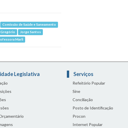
Comissão de Saúde e Saneamento
i Gregório
Jorge Santos
ofessora Marli
idade Legislativa
Serviços
lação
Refeitório Popular
sições
Sine
ões
Conciliação
sões
Posto de Identificação
 Orçamentário
Procon
nagens
Internet Popular