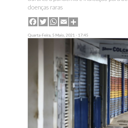
doenças raras
Share
Facebook
Twitter
WhatsApp
Email
Quarta-Feira, 5 Maio, 2021 - 17:45