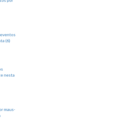
 eventos
ta (6)
os
te nesta
or maus-
m