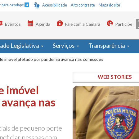
Ir para o rodapé
4
Acessibilidade
Alto contraste
Mapa do site
Eventos
Agenda
Fale com a Câmara
Participe
dade Legislativa
Serviços
Transparência
de imóvel afetado por pandemia avança nas comissões
WEB STORIES
e imóvel
 avança nas
ciais de pequeno porte
neficiar pessoas com