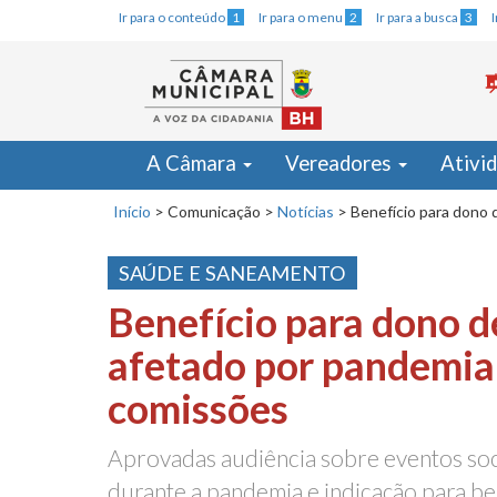
Ir para o conteúdo
1
Ir para o menu
2
Ir para a busca
3
A Câmara
Vereadores
Ativi
Início
>
Comunicação
>
Notícias
>
Benefício para dono 
SAÚDE E SANEAMENTO
Benefício para dono d
afetado por pandemia
comissões
Aprovadas audiência sobre eventos so
durante a pandemia e indicação para be