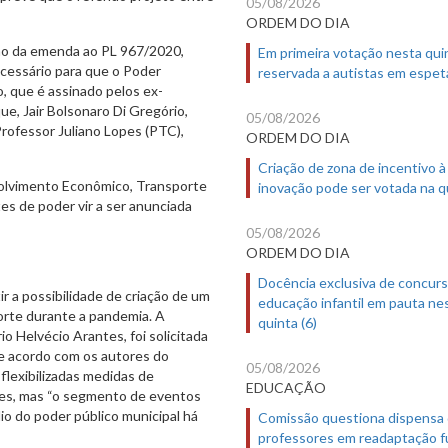
05/08/2026
ORDEM DO DIA
ação da emenda ao PL 967/2020,
Em primeira votação nesta quin
cessário para que o Poder
reservada a autistas em espet
, que é assinado pelos ex-
e, Jair Bolsonaro Di Gregório,
05/08/2026
rofessor Juliano Lopes (PTC),
ORDEM DO DIA
Criação de zona de incentivo à
olvimento Econômico, Transporte
inovação pode ser votada na qu
es de poder vir a ser anunciada
05/08/2026
ORDEM DO DIA
Docência exclusiva de concur
ir a possibilidade de criação de um
educação infantil em pauta ne
orte durante a pandemia. A
quinta (6)
io Helvécio Arantes, foi solicitada
De acordo com os autores do
05/08/2026
 flexibilizadas medidas de
EDUCAÇÃO
res, mas “o segmento de eventos
o do poder público municipal há
Comissão questiona dispensa
professores em readaptação f