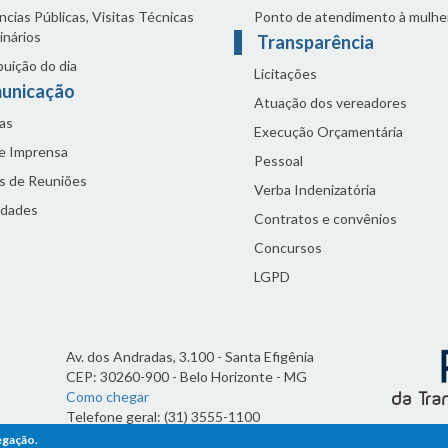
cias Públicas, Visitas Técnicas
Ponto de atendimento à mulhe
inários
Transparência
buição do dia
Licitações
unicação
Atuação dos vereadores
as
Execução Orçamentária
de Imprensa
Pessoal
s de Reuniões
Verba Indenizatória
idades
Contratos e convênios
Concursos
LGPD
Av. dos Andradas, 3.100 - Santa Efigênia
CEP: 30260-900 - Belo Horizonte - MG
Como chegar
Telefone geral: (31) 3555-1100
Horário de funcionamento:
egação.