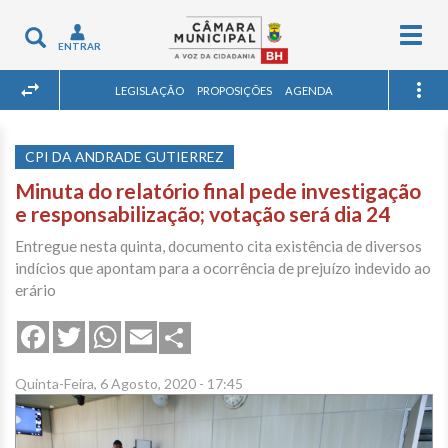
Togg
Toggle
ENTRAR
navig
navigation
LEGISLAÇÃO
PROPOSIÇÕES
AGENDA
CPI DA ANDRADE GUTIERREZ
Minuta do relatório final pede investigação
e responsabilização; votação será dia 24
Entregue nesta quinta, documento cita existência de diversos
indícios que apontam para a ocorrência de prejuízo indevido ao
erário
Share
Facebook
Twitter
WhatsApp
Email
Quinta-Feira, 6 Agosto, 2020 - 17:45