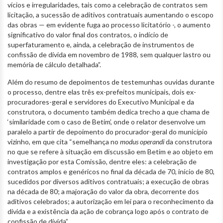
vícios e irregularidades, tais como a celebração de contratos sem
licitação, a sucessão de aditivos contratuais aumentando o escopo
das obras — em evidente fuga ao processo licitatório -, o aumento
significativo do valor final dos contratos, o indício de
superfaturamento e, ainda, a celebração de instrumentos de
confissão de dívida em novembro de 1988, sem qualquer lastro ou
memória de cálculo detalhada”.
Além do resumo de depoimentos de testemunhas ouvidas durante
o processo, dentre elas três ex-prefeitos municipais, dois ex-
procuradores-geral e servidores do Executivo Municipal e da
construtora, o documento também dedica trecho a que chama de
‘similaridade com o caso de Betim’, onde o relator desenvolve um
paralelo a partir de depoimento do procurador-geral do município
vizinho, em que cita “semelhança no
modus operandi
da construtora
no que se refere à situação em discussão em Betim e ao objeto em
investigação por esta Comissão, dentre eles: a celebração de
contratos amplos e genéricos no final da década de 70, início de 80,
sucedidos por diversos aditivos contratuais; a execução de obras
na década de 80; a majoração do valor da obra, decorrente dos
aditivos celebrados; a autorização em lei para o reconhecimento da
dívida e a existência da ação de cobrança logo após o contrato de
confissão de dívida”.