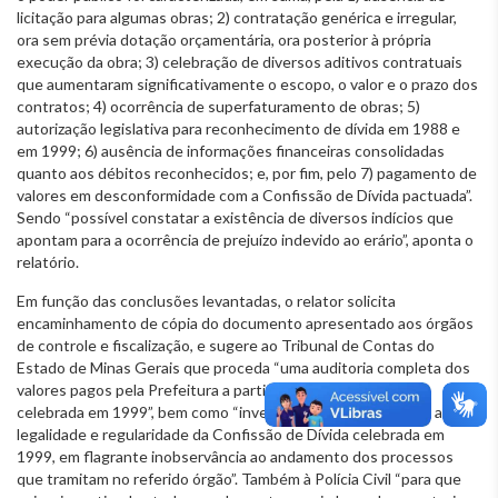
licitação para algumas obras; 2) contratação genérica e irregular,
ora sem prévia dotação orçamentária, ora posterior à própria
execução da obra; 3) celebração de diversos aditivos contratuais
que aumentaram significativamente o escopo, o valor e o prazo dos
contratos; 4) ocorrência de superfaturamento de obras; 5)
autorização legislativa para reconhecimento de dívida em 1988 e
em 1999; 6) ausência de informações financeiras consolidadas
quanto aos débitos reconhecidos; e, por fim, pelo 7) pagamento de
valores em desconformidade com a Confissão de Dívida pactuada”.
Sendo “possível constatar a existência de diversos indícios que
apontam para a ocorrência de prejuízo indevido ao erário”, aponta o
relatório.
Em função das conclusões levantadas, o relator solicita
encaminhamento de cópia do documento apresentado aos órgãos
de controle e fiscalização, e sugere ao Tribunal de Contas do
Estado de Minas Gerais que proceda “uma auditoria completa dos
valores pagos pela Prefeitura a partir da Confissão de Dívida
celebrada em 1999”, bem como “investigação cabível quanto a
legalidade e regularidade da Confissão de Dívida celebrada em
1999, em flagrante inobservância ao andamento dos processos
que tramitam no referido órgão”. Também à Polícia Civil “para que