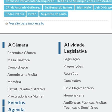
Comissão Parlamentar de Inquérito - Débitos do Município com a Construtor
CPI da Andrade Gutierrez
Dr. Bernardo Ramos
Irlan Melo
Jair Di Greg
Pedro Patrus
Preto
Sugestão de pauta
Versão para impressão
A Câmara
Atividade
Legislativa
Entenda a Câmara
Legislação
Mesa Diretora
Proposições
Como chegar
Reuniões
Agende uma Visita
Comissões
Memória
Ciclo Orçamentário
Estrutura administrativa
Homenagens
Procuradoria da Mulher
Eventos
Audiências Públicas, Visitas
Técnicas e Seminários
Agenda