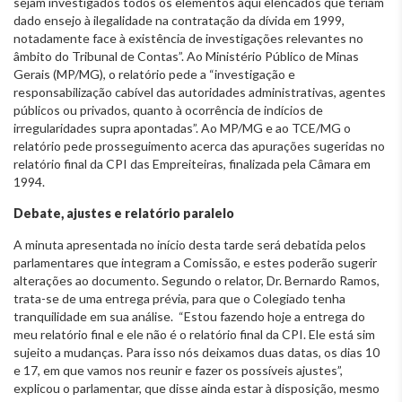
sejam investigados todos os elementos aqui elencados que teriam
dado ensejo à ilegalidade na contratação da dívida em 1999,
notadamente face à existência de investigações relevantes no
âmbito do Tribunal de Contas”. Ao Ministério Público de Minas
Gerais (MP/MG), o relatório pede a “investigação e
responsabilização cabível das autoridades administrativas, agentes
públicos ou privados, quanto à ocorrência de indícios de
irregularidades supra apontadas”. Ao MP/MG e ao TCE/MG o
relatório pede prosseguimento acerca das apurações sugeridas no
relatório final da CPI das Empreiteiras, finalizada pela Câmara em
1994.
Debate, ajustes e relatório paralelo
A minuta apresentada no início desta tarde será debatida pelos
parlamentares que integram a Comissão, e estes poderão sugerir
alterações ao documento. Segundo o relator, Dr. Bernardo Ramos,
trata-se de uma entrega prévia, para que o Colegiado tenha
tranquilidade em sua análise. “Estou fazendo hoje a entrega do
meu relatório final e ele não é o relatório final da CPI. Ele está sim
sujeito a mudanças. Para isso nós deixamos duas datas, os dias 10
e 17, em que vamos nos reunir e fazer os possíveis ajustes”,
explicou o parlamentar, que disse ainda estar à disposição, mesmo