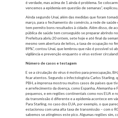
é verdade, mas acima de 1 ainda é problema. Se colocarm
vencemos a epidemia em questão de semanas”, explicou.
Ainda segundo Unaí, além das medidas que foram tomadas 
março, para o fechamento do comércio, a rede de saúde 
tem permito bons resultados à cidade. Além disso, de ac
pública de saúde tem conseguido se preparar abrindo nov
Prefeitura abriu 20 ontem, sete hoje e até final da sema
mesmo sem abertura de leitos, a taxa de ocupação no fi
89%”, contou Unaí, que lembrou que não é possível só abri
vigilância e prevenção enquanto o vírus estiver circuland
Número de casos e testagem
E se a circulação do vírus é motivo para preocupação, BH
ficar atentos. Segundo o infectologista Carlos Starling,
PBH, a imprensa mostrou muitos casos de países que ti
e arrefecimento da doença, como Espanha, Alemanha e Fr
pequenos, e em regiões continentais como nos EUA e no
da transmissão é diferente e a epidemia acontece em vá
Para Starling, no caso dos EUA, por exemplo, o que parec
estacionou com uma alta taxa de transmissão – com o R
sabemos se atingimos este pico. Algumas regiões sim, 