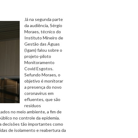
Já na segunda parte
da audiência, Sérgio
Moraes, técnico do
Instituto Mineiro de
Gestão das Águas
(Igam) falou sobre o
projeto-piloto
Monitoramento
Covid Esgotos.
Sefundo Moraes, o
objetivo é monitorar
a presença do novo
coronavírus em
efluentes, que são
resíduos
çados no meio ambiente, a fim de
úblico no controle da epidemia.
ra decisões tão importantes como
idas de isolamento e reabertura da