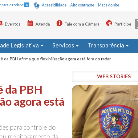
Ir para o rodapé
4
Acessibilidade
Alto contraste
Mapa do site
Eventos
Agenda
Fale com a Câmara
Participe
dade Legislativa
Serviços
Transparência
ê da PBH afirma que flexibilização agora está fora do radar
WEB STORIES
tê da PBH
ção agora está
ões para controle do
teu monitoramento da