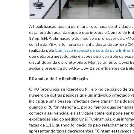
A flexibilização que irá permitir a retomada da atividade
está fora do radar da equipe que integra o Comitê de E
19 em BH. A afirmação é do médico e professor da UFMG
comitê da PBH, e foi feita na manhã desta terça-feira (14
realizada pela
Comissão Especial de Estudo para Enfren
que debateu metodologia e ações para controle da expan
discutido ainda o projeto-piloto Monitoramento Covid E
avaliar a presença do SARS-CoV-2 nos efluentes de Bel
R0 abaixo de 1 e flexibilização
O R0 (pronuncia-se Rzero) ou RT é o índice básico de tr
número de outras pessoas que um indivíduo infectado va
indica que uma pessoa infectada deve transmitir a doenç
quando o R0 for inferior a 1, por ao menos duas semanas
começa a ser vencida, e a atividade comercial pode ser
explicações são do médico Unaí Tupinambás, que informo
taxas de 1.11, quando foi decidido pelo refechamento d
apresentando taxas decrescentes. “Ontem estávamos c