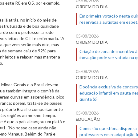
05/08/2026
os este R0 em 0,5, por exemplo,
ORDEM DO DIA
Em primeira votação nesta quin
lá atrás, no início do mês de
reservada a autistas em espet
estruturada e de boa qualidade
ordo com o professor, a rede
05/08/2026
os leitos de CTI e enfermaria. “A
ORDEM DO DIA
na que vem serão mais oito, mas
m de semana caiu de 92% para
Criação de zona de incentivo à
r leitos e relaxar, mas manter a
inovação pode ser votada na qu
o.
05/08/2026
ORDEM DO DIA
, Minas Gerais e o Brasil devem
Docência exclusiva de concur
 que também integra o comitê da
educação infantil em pauta ne
veram curvas em ascendência, pico
quinta (6)
ança; porém, trata-se de países
 próprio Brasil o comportamento
05/08/2026
rias regiões ao mesmo tempo.
EDUCAÇÃO
e é que o país alcançou um platô e
0=1. “No nosso caso ainda não
Comissão questiona dispensa
como Manaus, Belém do Pará e
professores em readaptação f