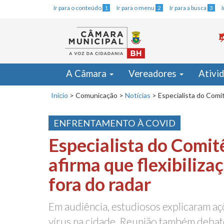
Ir para o conteúdo
1
Ir para o menu
2
Ir para a busca
3
A Câmara
Vereadores
Ativi
Início
>
Comunicação
>
Notícias
>
Especialista do Comit
ENFRENTAMENTO À COVID
Especialista do Comi
afirma que flexibiliza
fora do radar
Em audiência, estudiosos explicaram aç
vírus na cidade. Reunião também deba