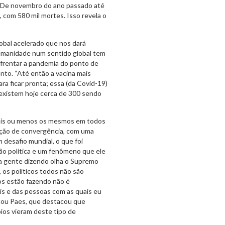
o. De novembro do ano passado até
 com 580 mil mortes. Isso revela o
lobal acelerado que nos dará
humanidade num sentido global tem
nfrentar a pandemia do ponto de
nto. “Até então a vacina mais
ra ficar pronta; essa (da Covid-19)
existem hoje cerca de 300 sendo
 mais ou menos os mesmos em todos
iação de convergência, com uma
 desafio mundial, o que foi
ção política e um fenômeno que ele
ita gente dizendo olha o Supremo
 os políticos todos não são
ros estão fazendo não é
is e das pessoas com as quais eu
tou Paes, que destacou que
ios vieram deste tipo de