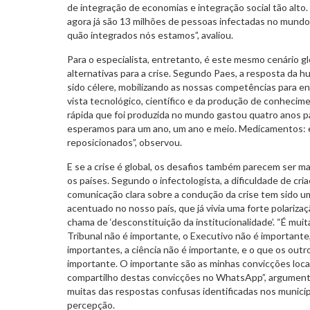
de integração de economias e integração social tão alt
agora já são 13 milhões de pessoas infectadas no mundo,
quão integrados nós estamos”, avaliou.
Para o especialista, entretanto, é este mesmo cenário g
alternativas para a crise. Segundo Paes, a resposta da 
sido célere, mobilizando as nossas competências para e
vista tecnológico, científico e da produção de conhecime
rápida que foi produzida no mundo gastou quatro anos pa
esperamos para um ano, um ano e meio. Medicamentos: 
reposicionados”, observou.
E se a crise é global, os desafios também parecem ser
os países. Segundo o infectologista, a dificuldade de cr
comunicação clara sobre a condução da crise tem sido um
acentuado no nosso país, que já vivia uma forte polariza
chama de ‘desconstituição da institucionalidade’. “É mu
Tribunal não é importante, o Executivo não é importante,
importantes, a ciência não é importante, e o que os out
importante. O importante são as minhas convicções loca
compartilho destas convicções no WhatsApp”, argumen
muitas das respostas confusas identificadas nos municíp
percepção.