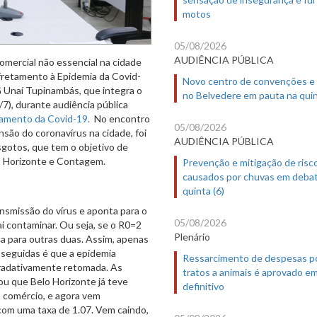
motos
05/08/2026
AUDIÊNCIA PÚBLICA
 comercial não essencial na cidade
nfretamento à Epidemia da Covid-
Novo centro de convenções e
 Unaí Tupinambás, que integra o
no Belvedere em pauta na quin
/7), durante audiência pública
tamento da Covid-19.
No encontro
05/08/2026
são do coronavírus na cidade, foi
AUDIÊNCIA PÚBLICA
sgotos, que tem o objetivo de
o Horizonte e Contagem.
Prevenção e mitigação de risc
causados por chuvas em deba
quinta (6)
ansmissão do vírus e aponta para o
05/08/2026
i contaminar. Ou seja, se o R0=2
Plenário
a para outras duas. Assim, apenas
 seguidas é que a epidemia
Ressarcimento de despesas p
 gradativamente retomada. As
tratos a animais é aprovado e
u que Belo Horizonte já teve
definitivo
o comércio, e agora vem
om uma taxa de 1.07. Vem caindo,