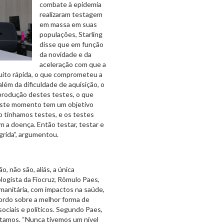
combate à epidemia
realizaram testagem
em massa em suas
populações, Starling
disse que em função
da novidade e da
aceleração com que a
uito rápida, o que comprometeu a
lém da dificuldade de aquisição, o
 produção destes testes, o que
neste momento tem um objetivo
o tínhamos testes, e os testes
m a doença. Então testar, testar e
ogrida”, argumentou.
, não são, aliás, a única
ologista da Fiocruz, Rômulo Paes,
umanitária, com impactos na saúde,
ordo sobre a melhor forma de
ociais e políticos. Segundo Paes,
otamos. “Nunca tivemos um nível