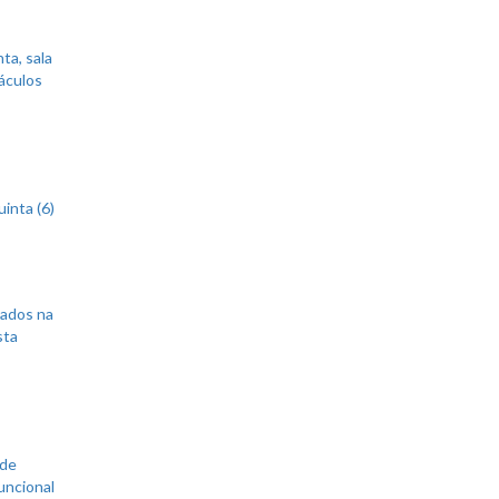
ta, sala
áculos
inta (6)
sados na
sta
 de
uncional