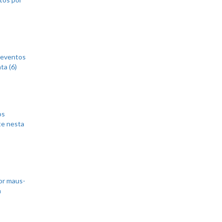
 eventos
ta (6)
os
te nesta
or maus-
m