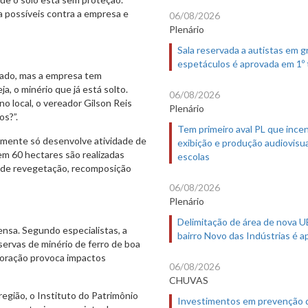
ca possíveis contra a empresa e
06/08/2026
Plenário
Sala reservada a autistas em 
espetáculos é aprovada em 1º
sado, mas a empresa tem
eja, o minério que já está solto.
06/08/2026
o local, o vereador Gilson Reis
Plenário
os?”.
Tem primeiro aval PL que incen
lmente só desenvolve atividade de
exibição e produção audiovisua
em 60 hectares são realizadas
escolas
s de revegetação, recomposição
06/08/2026
Plenário
Delimitação de área de nova 
ensa. Segundo especialistas, a
bairro Novo das Indústrias é 
eservas de minério de ferro de boa
loração provoca impactos
06/08/2026
CHUVAS
região, o Instituto do Patrimônio
Investimentos em prevenção 