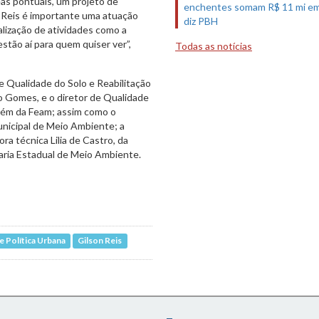
eas pontuais, um projeto de
enchentes somam R$ 11 mi em
n Reis é importante uma atuação
diz PBH
alização de atividades como a
tão aí para quem quiser ver”,
Todas as notícias
de Qualidade do Solo e Reabilitação
 Gomes, e o diretor de Qualidade
bém da Feam; assim como o
nicipal de Meio Ambiente; a
ra técnica Lilia de Castro, da
ria Estadual de Meio Ambiente.
 Política Urbana
Gilson Reis