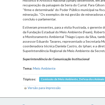
Histórico e Artístico Nacional (Iphan) desenvolve, em ár
recuperação da paisagem da Serra do Curral. Para Gilso
“firme e determinada” do Poder Público municipal na fisc
mineração. “Os exemplos de má gestão de mineradoras es
concluiu o parlamentar.
Estiveram presentes, para a visita frustrada, o gerente 
da Fundação Estadual do Meio Ambiente (Feam), Roberto
e Monitoramento Ambiental Thiago Lopes da Silva, tam
assessor Eduardo Tavares, representado a Secretaria Mu
coordenadora técnica Daniela Castro, do Iphan; e a direto
Superintendência Regional de Meio Ambiente da Secreta
Superintendência de Comunicação Institucional
Tema:
Meio Ambiente
Tópicos:
Comissão de Meio Ambiente, Defesa dos Animais e
Versão para impressão