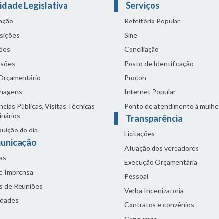
idade Legislativa
Serviços
lação
Refeitório Popular
sições
Sine
ões
Conciliação
sões
Posto de Identificação
 Orçamentário
Procon
nagens
Internet Popular
cias Públicas, Visitas Técnicas
Ponto de atendimento à mulhe
inários
Transparência
buição do dia
Licitações
unicação
Atuação dos vereadores
as
Execução Orçamentária
de Imprensa
Pessoal
s de Reuniões
Verba Indenizatória
idades
Contratos e convênios
Concursos