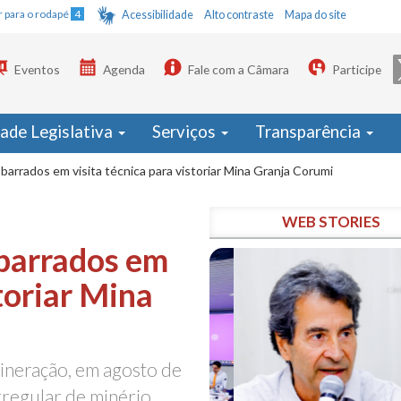
Ir para o rodapé
4
Acessibilidade
Alto contraste
Mapa do site
Eventos
Agenda
Fale com a Câmara
Participe
dade Legislativa
Serviços
Transparência
barrados em visita técnica para vistoriar Mina Granja Corumi
WEB STORIES
barrados em
storiar Mina
Mineração, em agosto de
rregular de minério