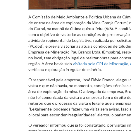
A Comissão de Meio Ambiente e Política Urbana da Câma
de entrar na área de exploração da Mina Granja Corumi, no
do Curral, na manhã da última quinta-feira (6/6). A comitiv
com o objetivo de vistoriar as condições de preservação 
atividade regimental do Legislativo, realizada por solicit
(PCdoB), e previa vistoriar as atuais condições de talud
Empresa de Mineração Pau Branco Ltda. (Empabra), respo
no local, tem obrigação legal de realizar obras para cont
região. A área havia sido
visitada pela CPI da Mineração
verificou exploração irregular de minério.
O responsável pela empresa, José Flávio Franco, alegou
visita e que não havia, no momento, condições técnicas 
área de exploração da mina. O advogado da empresa, Bru
não foi comunicada da visita e a empresa tem o direito de
reiterou que o processo da visita é legal e que a empresa
“Legalmente, podemos fazer uma visita sem avisar. Isso
o local para esconder irregularidades”, alertou o parlamen
O vereador informou que já foi constatado, por visitas i
rompimentos de taludes e falhas no reflorestamento e q