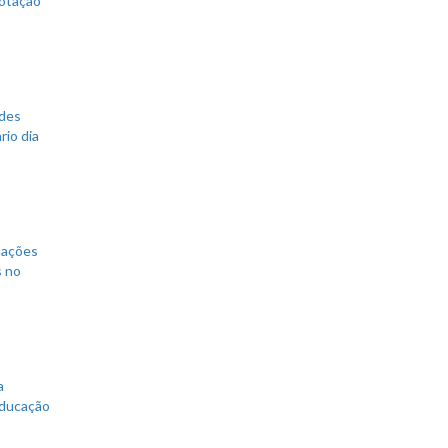
ades
rio dia
mações
s no
a
educação