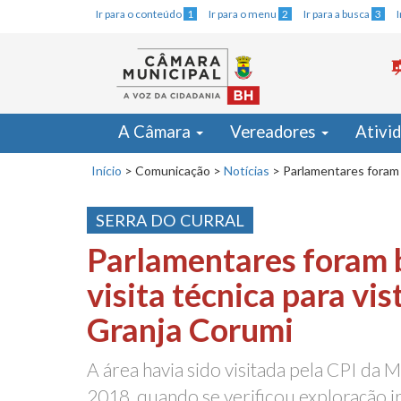
Ir para o conteúdo
1
Ir para o menu
2
Ir para a busca
3
A Câmara
Vereadores
Ativi
Início
>
Comunicação
>
Notícias
>
Parlamentares foram 
SERRA DO CURRAL
Parlamentares foram 
visita técnica para vi
Granja Corumi
A área havia sido visitada pela CPI da 
2018, quando se verificou exploração i