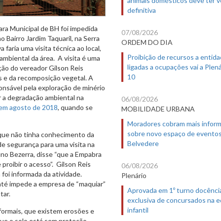
definitiva
ra Municipal de BH foi impedida
07/08/2026
 Bairro Jardim Taquaril, na Serra
ORDEM DO DIA
a faria uma visita técnica ao local,
Proibição de recursos a entid
ambiental da área. A visita é uma
ligadas a ocupações vai a Plená
ação do vereador Gilson Reis
10
es e da recomposição vegetal. A
nsável pela exploração de minério
er a degradação ambiental na
06/08/2026
, em agosto de 2018
, quando se
MOBILIDADE URBANA
Moradores cobram mais infor
sobre novo espaço de evento
 que não tinha conhecimento da
Belvedere
de segurança para uma visita na
no Bezerra, disse “que a Empabra
 proibir o acesso”. Gilson Reis
06/08/2026
 foi informada da atividade.
Plenário
 até impede a empresa de “maquiar”
Aprovada em 1º turno docênci
tar.
exclusiva de concursados na 
infantil
nformais, que existem erosões e
ue o solo está sem proteção.