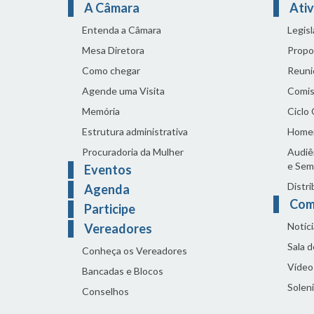
A Câmara
Ativ
Entenda a Câmara
Legis
Mesa Diretora
Propo
Como chegar
Reuni
Agende uma Visita
Comis
Memória
Ciclo
Estrutura administrativa
Home
Procuradoria da Mulher
Audiên
e Sem
Eventos
Distri
Agenda
Com
Participe
Notíci
Vereadores
Sala 
Conheça os Vereadores
Vídeo
Bancadas e Blocos
Solen
Conselhos