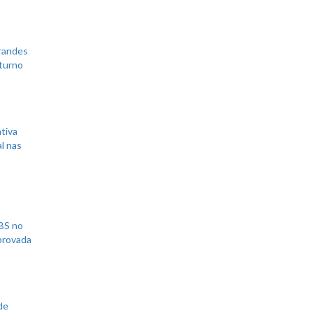
grandes
 turno
tiva
l nas
UBS no
aprovada
de