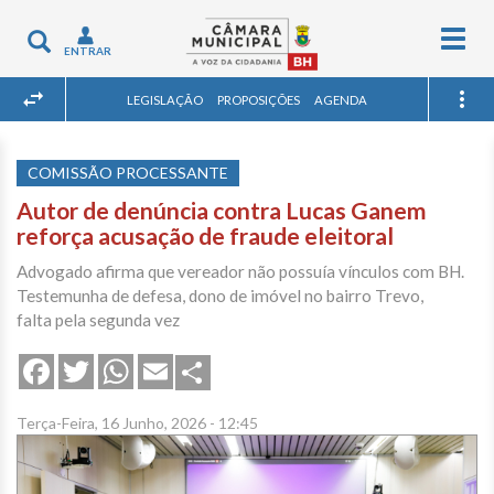
Togg
Toggle
ENTRAR
navig
navigation
LEGISLAÇÃO
PROPOSIÇÕES
AGENDA
COMISSÃO PROCESSANTE
Autor de denúncia contra Lucas Ganem
reforça acusação de fraude eleitoral
Advogado afirma que vereador não possuía vínculos com BH.
Testemunha de defesa, dono de imóvel no bairro Trevo,
falta pela segunda vez
Share
Facebook
Twitter
WhatsApp
Email
Terça-Feira, 16 Junho, 2026 - 12:45