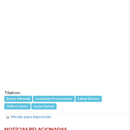
Tópicos:
Bruno Miranda
Comissão Processante
Edmar Branco
Helton Junior
Lucas Ganem
Versão para impressão
NOTÍCIAS RELACIONADAS