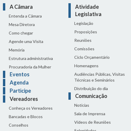
A Câmara
Atividade
Legislativa
Entenda a Câmara
Legislação
Mesa Diretora
Proposições
Como chegar
Reuniões
Agende uma Visita
Comissões
Memória
Ciclo Orçamentário
Estrutura administrativa
Homenagens
Procuradoria da Mulher
Eventos
Audiências Públicas, Visitas
Técnicas e Seminários
Agenda
Distribuição do dia
Participe
Comunicação
Vereadores
Notícias
Conheça os Vereadores
Sala de Imprensa
Bancadas e Blocos
Vídeos de Reuniões
Conselhos
Solenidades