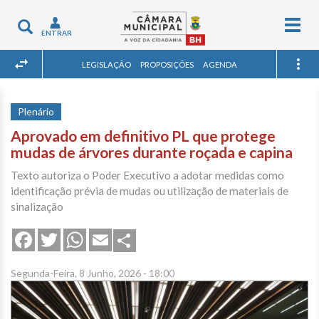
Togg
Toggle
ENTRAR
navig
navigation
LEGISLAÇÃO
PROPOSIÇÕES
AGENDA
Plenário
Aprovado em definitivo PL que protege
mudas de árvores durante roçada e capina
Texto autoriza o Poder Executivo a adotar medidas como
identificação prévia de mudas ou utilização de materiais de
sinalização
Share
Facebook
Twitter
WhatsApp
Email
Segunda-Feira, 8 Junho, 2026 - 18:00