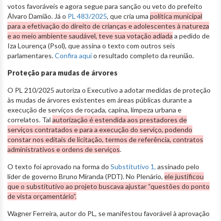
votos favoráveis e agora segue para sanção ou veto do prefeito
Álvaro Damião. Já o
PL 483/2025
, que cria uma
política municipal
para a efetivação do direito de crianças e adolescentes à natureza
e ao meio ambiente saudável, teve sua votação adiada
a pedido de
Iza Lourença (Psol), que assina o texto com outros seis
parlamentares.
Confira aqui
o resultado completo da reunião.
Proteção para mudas de árvores
O PL 210/2025 autoriza o Executivo a adotar medidas de proteção
às mudas de árvores existentes em áreas públicas durante a
execução de serviços de roçada, capina, limpeza urbana e
correlatos. Tal
autorização é estendida aos prestadores de
serviços contratados e para a execução do serviço, podendo
constar nos editais de licitação, termos de referência, contratos
administrativos e ordens de serviços
.
O texto foi aprovado na forma do
Substitutivo 1,
assinado pelo
líder de governo Bruno Miranda (PDT). No Plenário,
ele justificou
que o substitutivo ao projeto buscava ajustar “questões do ponto
de vista orçamentário”.
Wagner Ferreira, autor do PL, se manifestou favorável à aprovação