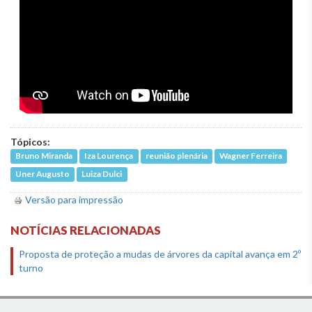
Tópicos:
Bruno Miranda
Iza Lourença
reunião plenária
Wagner Ferreira
Uner Augusto
Luiza Dulci
Versão para impressão
NOTÍCIAS RELACIONADAS
Proposta de proteção a mudas de árvores da capital avança em 2º
turno