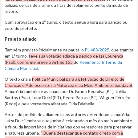
balizas, cercas de arame ou fitas de isolamento perto da muda de
árvore.
Com aprovação em 2º turno, o texto segue agora para sanção ou
veto do prefeito.
Projeto adiado
Também previsto inicialmente na pauta, o
PL 483/2025
, que tramita
em 1º turno,
teve sua votação adiada a pedido de Iza Lourença
(Psol), conforme prevê o Artigo 155
do
Regimento Interno da
Câmara Municipal
.
O texto cria a
Política Municipal para a Efetivação do Direito de
Crianças e Adolescentes à Natureza e ao Meio Ambiente Saudável
.
A matéria também é assinada por Dr. Bruno Pedralva (PT), Juhlia
Santos (Psol), Luiza Dulci (PT), Pedro Patrus (PT), Wagner Ferreira
(Rede) e pela vereadora afastada Cida Falabella.
Antes do pedido de adiamento, os autores defenderam a matéria.
Luiza Dulci lembrou que junho é celebrado o mês do meio ambiente
e falou da importância de iniciativas dos vereadores para preservar
a natureza urbana.
“Queria destacar que contato direto com a