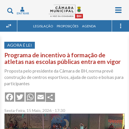
Togg
Toggle
ENTRAR
navig
navigation
LEGISLAÇÃO
PROPOSIÇÕES
AGENDA
AGORA É LEI
Programa de incentivo à formação de
atletas nas escolas públicas entra em vigor
Proposta pelo presidente da Câmara de BH, norma prevê
construção de centros esportivos, ajuda de custo e bolsas para
participantes
Share
Facebook
Twitter
WhatsApp
Email
Sexta-Feira, 15 Maio, 2026 - 17:30