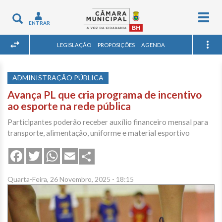
Togg
Toggle
ENTRAR
navig
navigation
LEGISLAÇÃO
PROPOSIÇÕES
AGENDA
ADMINISTRAÇÃO PÚBLICA
Avança PL que cria programa de incentivo
ao esporte na rede pública
Participantes poderão receber auxílio financeiro mensal para
transporte, alimentação, uniforme e material esportivo
Share
Facebook
Twitter
WhatsApp
Email
Quarta-Feira, 26 Novembro, 2025 - 18:15