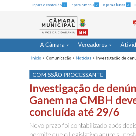
Ir para o conteúdo
1
Ir para o menu
2
Ir para a busca
3
A Câmara
Vereadores
Ativi
Início
>
Comunicação
>
Notícias
>
Investigação de den
COMISSÃO PROCESSANTE
Investigação de denún
Ganem na CMBH deve
concluída até 29/6
Novo prazo foi contabilizado após dec
permite que o Legislativo apure supost