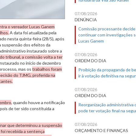
07/08/2026
DENÚNCIA
ntra o vereador Lucas Ganem
Comissão processante decide
lhos.
A data foi atualizada pela
continuar com investigações 
o nesta quinta-feira (28/5), após
Lucas Ganem
la suspensão dos efeitos da
dministrativo instaurado sobre a
07/08/2026
o tribunal, a comissão volta a ter
ORDEM DO DIA
 Instaurado no início de dezembro
o processo, mas os
trabalhos foram
Proibição da propaganda de b
decisão do TJMG, proferida na
ir à votação definitiva na segu
stantes.
07/08/2026
ORDEM DO DIA
zembro
, quando houve a notificação
Reorganização administrativa
ois de ter sido constituída a
pode ter votação final na segu
07/08/2026
inar que determinou a suspensão
ORÇAMENTO E FINANÇAS
 foi recebida a sentença