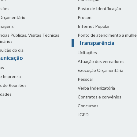
sões
Posto de Identificação
 Orçamentário
Procon
nagens
Internet Popular
cias Públicas, Visitas Técnicas
Ponto de atendimento à mulhe
inários
Transparência
buição do dia
Licitações
unicação
Atuação dos vereadores
as
Execução Orçamentária
de Imprensa
Pessoal
s de Reuniões
Verba Indenizatória
idades
Contratos e convênios
Concursos
LGPD