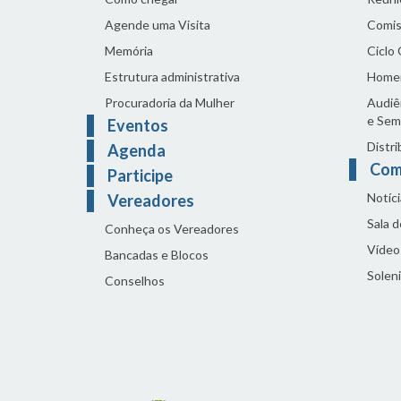
Agende uma Visita
Comis
Memória
Ciclo
Estrutura administrativa
Home
Procuradoria da Mulher
Audiên
e Sem
Eventos
Distri
Agenda
Com
Participe
Notíci
Vereadores
Sala 
Conheça os Vereadores
Vídeo
Bancadas e Blocos
Solen
Conselhos