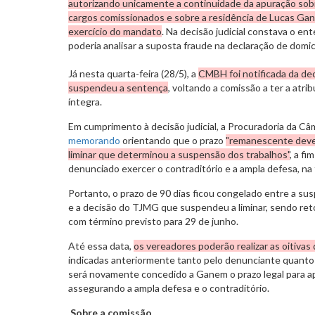
autorizando unicamente a continuidade da apuração sobr
cargos comissionados e sobre a residência de Lucas Gan
exercício do mandato
. Na decisão judicial constava o e
poderia analisar a suposta fraude na declaração de domicíl
Já nesta quarta-feira (28/5), a
CMBH foi notificada da d
suspendeu a sentença
, voltando a comissão a ter a atri
íntegra.
Em cumprimento à decisão judicial, a Procuradoria da C
memorando
orientando que o prazo
"remanescente deve 
liminar que determinou a suspensão dos trabalhos"
, a f
denunciado exercer o contraditório e a ampla defesa, na f
Portanto, o prazo de 90 dias ficou congelado entre a s
e a decisão do TJMG que suspendeu a liminar, sendo ret
com término previsto para 29 de junho.
Até essa data,
os vereadores poderão realizar as oitiva
indicadas anteriormente tanto pelo denunciante quanto 
será novamente concedido a Ganem o prazo legal para ap
assegurando a ampla defesa e o contraditório.
Sobre a comissão