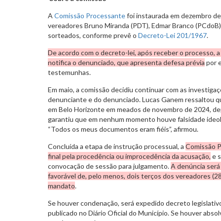
A
Comissão Processante
foi instaurada em dezembro de
vereadores Bruno Miranda (PDT), Edmar Branco (PCdoB) 
sorteados, conforme prevê o
Decreto-Lei 201/1967
.
De acordo com o decreto-lei, após receber o processo, a 
notifica o denunciado, que apresenta defesa prévia
por e
testemunhas.
Em maio, a comissão decidiu continuar com as investigaç
denunciante e do denunciado. Lucas Ganem ressaltou que
em Belo Horizonte em meados de novembro de 2024, depoi
garantiu que em nenhum momento houve falsidade ideol
“Todos os meus documentos eram fiéis”, afirmou.
Concluída a etapa de instrução processual, a
Comissão P
final pela procedência ou improcedência da acusação,
e s
convocação de sessão para julgamento.
A denúncia será
favorável de, pelo menos, dois terços dos vereadores (28
mandato
.
Se houver condenação, será expedido decreto legislativ
publicado no Diário Oficial do Município. Se houver abso