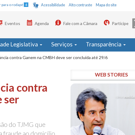
Ir para o rodapé
4
Acessibilidade
Alto contraste
Mapa do site
Eventos
Agenda
Fale com a Câmara
Participe
dade Legislativa
Serviços
Transparência
úncia contra Ganem na CMBH deve ser concluída até 29/6
WEB STORIES
cia contra
 ser
isão do TJMG que
a fraude ao domicílio