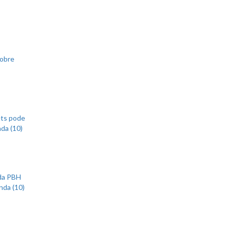
sobre
ets pode
nda (10)
 da PBH
nda (10)