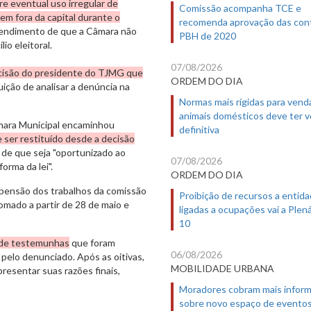
e eventual uso irregular de
Comissão acompanha TCE e
em fora da capital durante o
recomenda aprovação das con
ntendimento de que a Câmara não
PBH de 2020
io eleitoral.
07/08/2026
ecisão do presidente do TJMG que
ORDEM DO DIA
buição de analisar a denúncia na
Normas mais rígidas para vend
animais domésticos deve ter 
âmara Municipal encaminhou
definitiva
ser restituído desde a decisão
im de que seja "oportunizado ao
07/08/2026
orma da lei".
ORDEM DO DIA
uspensão dos trabalhos da comissão
Proibição de recursos a entid
omado a partir de 28 de maio e
ligadas a ocupações vai a Plená
10
s de testemunhas
que foram
06/08/2026
pelo denunciado. Após as oitivas,
MOBILIDADE URBANA
resentar suas razões finais,
Moradores cobram mais infor
sobre novo espaço de evento