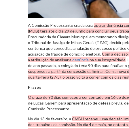
A Comissão Processante criada para
apurar denúncia co
(MDB) terá até o dia 29 de junho para concluir seus traba
Procuradoria da Câmara Municipal em memorando divulgad
o Tribunal de Justiça de Minas Gerais (TJMG) decidir pe
sentença que concedia a anulação do processo político-a
acusação de fraude de domicílio eleitoral.
Com a decisão d
a atribuição de analisar a
denúncia
na sua integralidade
.
do ano passado, o colegiado teria 90 dias para finalizar 
suspensos a partir da concessão da liminar. Com a nova 
quarta-feira (27/5), o prazo volta a correr com os dias re
Prazos
O prazo de 90 dias começou a ser contado em 16 de de
de Lucas Ganem para apresentação de defesa prévia, dep
Comissão Processante.
No dia 13 de fevereiro, a
CMBH recebeu uma decisão lim
dos trabalhos da comissão. No dia 4 de maio, no entanto,