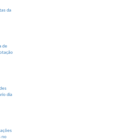
tas da
a de
votação
ades
rio dia
mações
s no