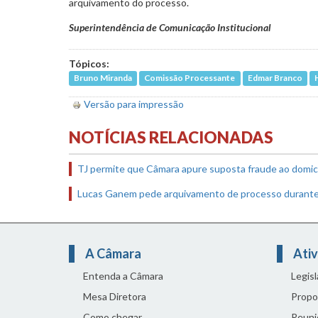
arquivamento do processo.
Superintendência de Comunicação Institucional
Tópicos:
Bruno Miranda
Comissão Processante
Edmar Branco
Versão para impressão
NOTÍCIAS RELACIONADAS
TJ permite que Câmara apure suposta fraude ao domicí
Lucas Ganem pede arquivamento de processo durant
A Câmara
Ativ
Entenda a Câmara
Legis
Mesa Diretora
Propo
Como chegar
Reuni