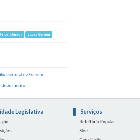
Helton Junior
Lucas Ganem
lio eleitoral de Ganem
e depoimento
idade Legislativa
Serviços
lação
Refeitório Popular
sições
Sine
ões
Conciliação