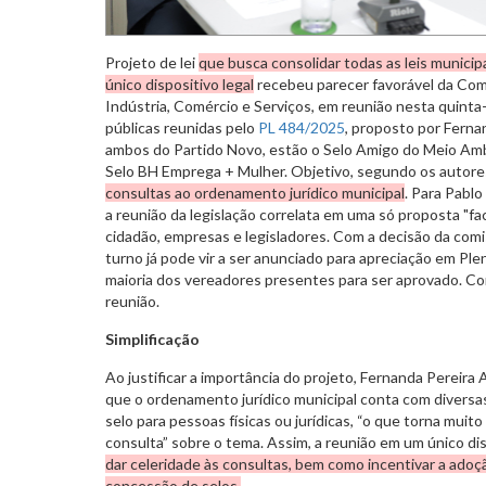
Projeto de lei
que busca consolidar todas as leis munici
único dispositivo legal
recebeu parecer favorável da Com
Indústria, Comércio e Serviços, em reunião nesta quinta-f
públicas reunidas pelo
PL 484/2025
, proposto por Fernan
ambos do Partido Novo, estão o Selo Amigo do Meio Ambi
Selo BH Emprega + Mulher. Objetivo, segundo os autore
consultas ao ordenamento jurídico municipal
. Para Pablo
a reunião da legislação correlata em uma só proposta "fac
cidadão, empresas e legisladores. Com a decisão da comi
turno já pode vir a ser anunciado para apreciação em Ple
maioria dos vereadores presentes para ser aprovado. Co
reunião.
Simplificação
Ao justificar a importância do projeto, Fernanda Pereira
que o ordenamento jurídico municipal conta com diversas 
selo para pessoas físicas ou jurídicas, “o que torna muit
consulta” sobre o tema. Assim, a reunião em um único di
dar celeridade às consultas, bem como incentivar a ado
concessão de selos.