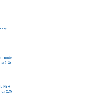
sobre
ets pode
nda (10)
 da PBH
nda (10)