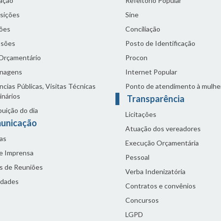
lação
Refeitório Popular
sições
Sine
ões
Conciliação
sões
Posto de Identificação
 Orçamentário
Procon
nagens
Internet Popular
cias Públicas, Visitas Técnicas
Ponto de atendimento à mulhe
inários
Transparência
buição do dia
Licitações
unicação
Atuação dos vereadores
as
Execução Orçamentária
de Imprensa
Pessoal
s de Reuniões
Verba Indenizatória
idades
Contratos e convênios
Concursos
LGPD