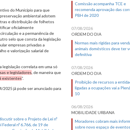
Comissão acompanha TCE e
recomenda aprovação das con
entivo do Município para que
PBH de 2020
 preservação ambiental adotem
as e distribuição de folhetos
ificar oficialmente
07/08/2026
 circulação e a permanência de
ORDEM DO DIA
tro selo que consta da legislação
Normas mais rígidas para vend
imular empresas privadas a
animais domésticos deve ter 
o e valorização salarial de
definitiva
da legislação correlata em uma só
07/08/2026
esas e legisladores
, de maneira que
ORDEM DO DIA
já existentes
”.
Proibição de recursos a entid
ligadas a ocupações vai a Plená
84/2025 já pode ser anunciado para
10
06/08/2026
MOBILIDADE URBANA
Moradores cobram mais infor
sobre novo espaço de evento