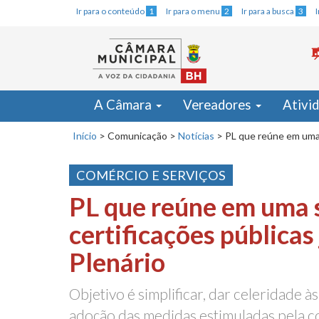
Ir para o conteúdo
1
Ir para o menu
2
Ir para a busca
3
A Câmara
Vereadores
Ativi
Início
>
Comunicação
>
Notícias
>
PL que reúne em uma s
COMÉRCIO E SERVIÇOS
PL que reúne em uma só
certificações públicas 
Plenário
Objetivo é simplificar, dar celeridade às
adoção das medidas estimuladas pela c