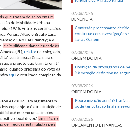
07/08/2026
pais que tratam de selos em um
DENÚNCIA
issão de Mobilidade Urbana,
Comissão processante decide
eira (19/3). Entre as certificações
continuar com investigações 
da Pereira Altoé e Braulio Lara,
Lucas Ganem
ente; o Selo Pet Friendly; e o
s,
é simplificar e dar celeridade às
 Almeida (PL),
relator
no colegiado,
07/08/2026
ilita" sua transparência para o
ORDEM DO DIA
ssão, o projeto que tramita em 1º
Proibição da propaganda de b
nário, quando precisará do voto da
ir à votação definitiva na segu
nfira
aqui
o resultado completo da
07/08/2026
ORDEM DO DIA
Reorganização administrativa
 Altoé e Braulio Lara argumentam
pode ter votação final na segu
leis cujo objeto é a instituição de
o difícil até mesmo uma simples
spositivo legal deverá
simplificar e
07/08/2026
ção de medidas estimuladas pela
ORÇAMENTO E FINANÇAS