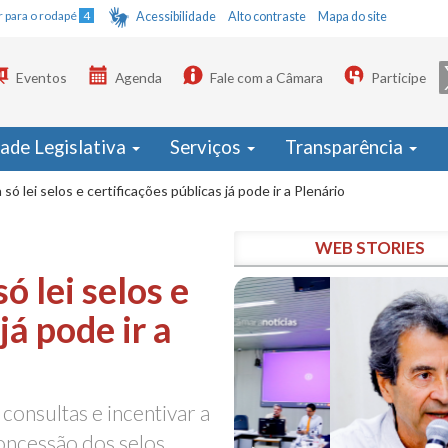
Ir para o rodapé
4
Acessibilidade
Alto contraste
Mapa do site
Eventos
Agenda
Fale com a Câmara
Participe
dade Legislativa
Serviços
Transparência
ó lei selos e certificações públicas já pode ir a Plenário
WEB STORIES
 lei selos e
já pode ir a
 consultas e incentivar a
oncessão dos selos