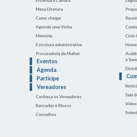
Entenda a Câmara
Legis
Mesa Diretora
Propo
Como chegar
Reuni
Agende uma Visita
Comis
Memória
Ciclo
Estrutura administrativa
Home
Procuradoria da Mulher
Audiên
e Sem
Eventos
Distri
Agenda
Com
Participe
Notíci
Vereadores
Sala 
Conheça os Vereadores
Vídeo
Bancadas e Blocos
Solen
Conselhos