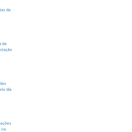
tas da
a de
votação
ades
rio dia
mações
s no