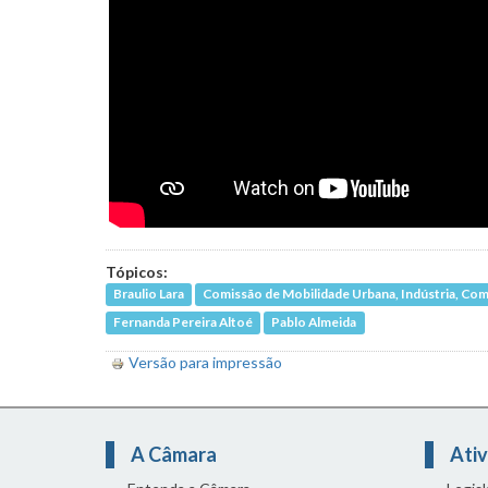
Tópicos:
Braulio Lara
Comissão de Mobilidade Urbana, Indústria, Com
Fernanda Pereira Altoé
Pablo Almeida
Versão para impressão
A Câmara
Ativ