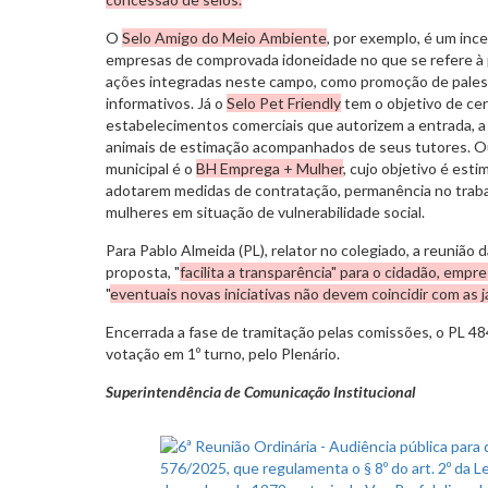
O
Selo Amigo do Meio Ambiente
, por exemplo, é um inc
empresas de comprovada idoneidade no que se refere à
ações integradas neste campo, como promoção de palestr
informativos. Já o
Selo Pet Friendly
tem o objetivo de cert
estabelecimentos comerciais que autorizem a entrada, a
animais de estimação acompanhados de seus tutores. Ou
municipal é o
BH Emprega + Mulher
, cujo objetivo é est
adotarem medidas de contratação, permanência no trabalh
mulheres em situação de vulnerabilidade social.
Para Pablo Almeida (PL), relator no colegiado, a reunião 
proposta, "
facilita a transparência" para o cidadão, empr
"
eventuais novas iniciativas não devem coincidir com as 
Encerrada a fase de tramitação pelas comissões, o PL 4
votação em 1º turno, pelo Plenário.
Superintendência de Comunicação Institucional