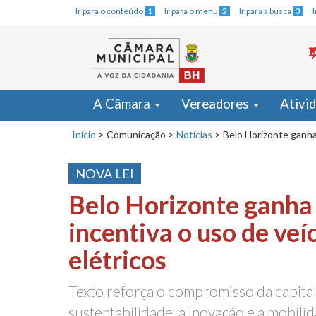
Ir para o conteúdo
1
Ir para o menu
2
Ir para a busca
3
A Câmara
Vereadores
Ativi
Início
>
Comunicação
>
Notícias
>
Belo Horizonte ganha
NOVA LEI
Belo Horizonte ganha
incentiva o uso de veí
elétricos
Texto reforça o compromisso da capital
sustentabilidade, a inovação e a mobili