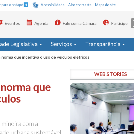
Ir para o rodapé
4
Acessibilidade
Alto contraste
Mapa do site
Eventos
Agenda
Fale com a Câmara
Participe
dade Legislativa
Serviços
Transparência
 norma que incentiva o uso de veículos elétricos
WEB STORIES
 norma que
culos
 mineira com a
dade urbana sustentável