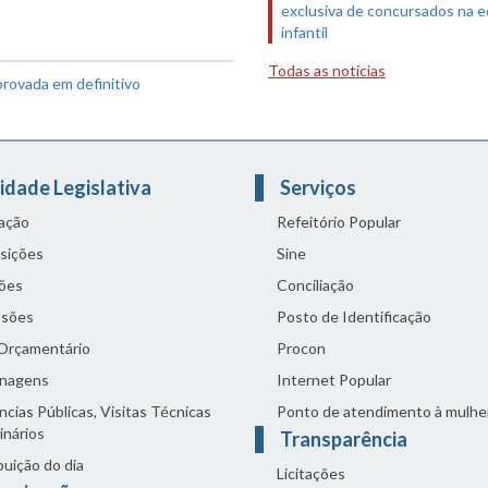
exclusiva de concursados na 
infantil
Todas as notícias
provada em definitivo
idade Legislativa
Serviços
lação
Refeitório Popular
sições
Sine
ões
Conciliação
sões
Posto de Identificação
 Orçamentário
Procon
nagens
Internet Popular
cias Públicas, Visitas Técnicas
Ponto de atendimento à mulhe
inários
Transparência
buição do dia
Licitações