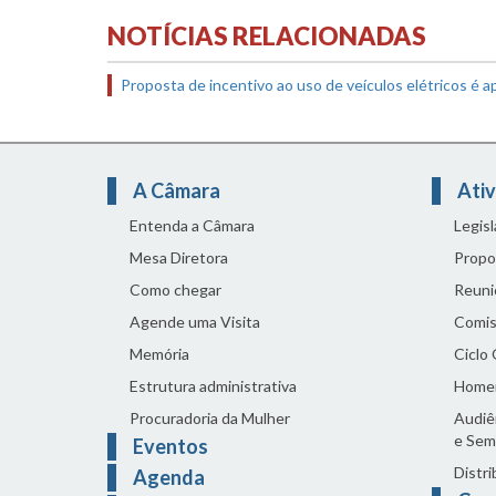
NOTÍCIAS RELACIONADAS
Proposta de incentivo ao uso de veículos elétricos é a
A Câmara
Ativ
Entenda a Câmara
Legis
Mesa Diretora
Propo
Como chegar
Reuni
Agende uma Visita
Comis
Memória
Ciclo
Estrutura administrativa
Home
Procuradoria da Mulher
Audiên
e Sem
Eventos
Distri
Agenda