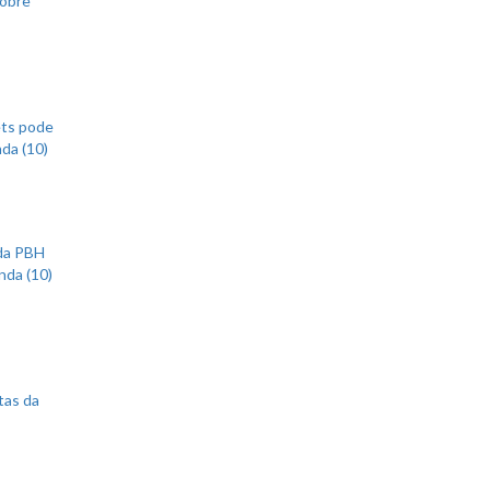
ets pode
nda (10)
 da PBH
nda (10)
tas da