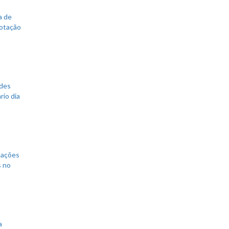
a de
votação
ades
rio dia
mações
s no
a