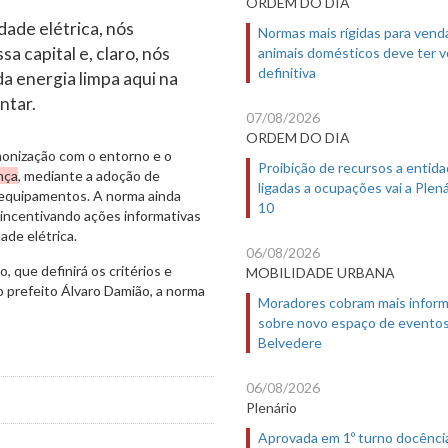
ORDEM DO DIA
ade elétrica, nós
Normas mais rígidas para vend
a capital e, claro, nós
animais domésticos deve ter 
definitiva
a energia limpa aqui na
ntar.
07/08/2026
ORDEM DO DIA
monização com o entorno e o
Proibição de recursos a entid
nça
, mediante a adoção de
ligadas a ocupações vai a Plená
 equipamentos. A norma ainda
10
 incentivando ações informativas
ade elétrica.
06/08/2026
, que definirá os critérios e
MOBILIDADE URBANA
 prefeito Álvaro Damião, a norma
Moradores cobram mais infor
sobre novo espaço de evento
Belvedere
06/08/2026
Plenário
Aprovada em 1º turno docênci