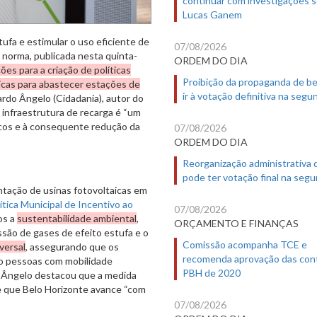
Lucas Ganem
ufa e estimular o uso eficiente de
07/08/2026
A norma, publicada nesta quinta-
ORDEM DO DIA
ões para a criação de políticas
Proibição da propaganda de b
aicas para abastecer estações de
ir à votação definitiva na segu
ardo Ângelo (Cidadania), autor do
 infraestrutura de recarga é “um
ricos e à consequente redução da
07/08/2026
ORDEM DO DIA
Reorganização administrativa
pode ter votação final na segu
antação de usinas fotovoltaicas em
ítica Municipal de Incentivo ao
07/08/2026
os a
sustentabilidade ambiental
,
ORÇAMENTO E FINANÇAS
são de gases de efeito estufa e o
Comissão acompanha TCE e
versal
, assegurando que os
recomenda aprovação das con
do pessoas com mobilidade
PBH de 2020
o Ângelo destacou que a medida
e que Belo Horizonte avance “com
07/08/2026