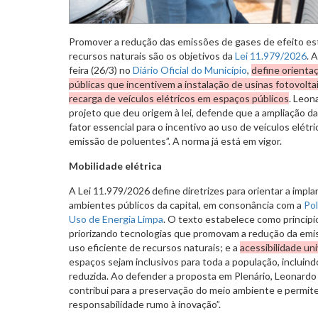
Promover a redução das emissões de gases de efeito est
recursos naturais são os objetivos da
Lei 11.979/2026
. 
feira (26/3) no
Diário Oficial do Município
,
define orientaç
públicas que incentivem a instalação de usinas fotovolt
recarga de veículos elétricos em espaços públicos
. Leon
projeto que deu origem à lei, defende que a ampliação da
fator essencial para o incentivo ao uso de veículos elét
emissão de poluentes”. A norma já está em vigor.
Mobilidade elétrica
A Lei 11.979/2026 define diretrizes para orientar a impl
ambientes públicos da capital, em consonância com a
Pol
Uso de Energia Limpa
. O texto estabelece como princípi
priorizando tecnologias que promovam a redução da emis
uso eficiente de recursos naturais; e a
acessibilidade uni
espaços sejam inclusivos para toda a população, incluin
reduzida. Ao defender a proposta em Plenário, Leonard
contribui para a preservação do meio ambiente e permit
responsabilidade rumo à inovação”.