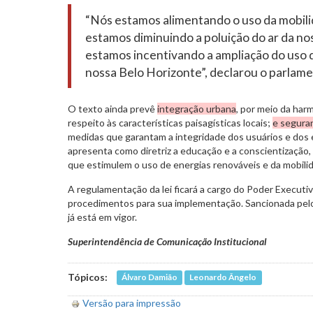
“Nós estamos alimentando o uso da mobilid
estamos diminuindo a poluição do ar da noss
estamos incentivando a ampliação do uso d
nossa Belo Horizonte”, declarou o parlame
O texto ainda prevê
integração urbana
, por meio da har
respeito às características paisagísticas locais;
e segura
medidas que garantam a integridade dos usuários e dos
apresenta como diretriz a educação e a conscientização,
que estimulem o uso de energias renováveis e da mobilid
A regulamentação da lei ficará a cargo do Poder Executivo
procedimentos para sua implementação. Sancionada pelo
já está em vigor.
Superintendência de Comunicação Institucional
Tópicos:
Álvaro Damião
Leonardo Ângelo
Versão para impressão