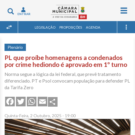
Togg
Toggle
ENTRAR
navig
navigation
LEGISLAÇÃO
PROPOSIÇÕES
AGENDA
Plenário
PL que proíbe homenagens a condenados
por crime hediondo é aprovado em 1º turno
Norma segue a lógica da lei federal, que prevê tratamento
diferenciado. PT e Psol convocam população para defender PL
da Tarifa Zero
Share
Facebook
Twitter
WhatsApp
Email
Quinta-Feira, 2 Outubro, 2025 - 19:00