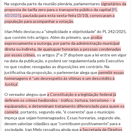
Na segunda parte da reunião plenária, parlamentares
signatários da
proposta de tarifa zero para o transporte público da capital (
PL
60/2025
), pautada para esta sexta-feira (3/10), convocaram a
população para acompanhar a votação
.
Irlan Melo destacou a "simplicidade e objetividade" do PL 242/2025,
que contém três artigos. Além do primeiro, que
proíbe
expressamente a outorga, por parte da administração municipal
direta ou indireta, de quaisquer honrarias a pessoas condenadas
por esses crimes
, os artigos 2º e 3º dispõem que a lei entre em vigor
na data da publicação, e poderá ser regulamentada pelo Executivo
no que couber, revogadas as disposições em contrário. Na
justificativa da proposição, o parlementar alega que
permitir essas
homenagens é “um desrespeito às vítimas e um descrédito à
Justiça”
.
O vereador alegou que
a Constituição e a legislação federal já
definem os crimes hediondos - tráfico, tortura, terrorismo – e
equiparados, e determinam tratamento diferenciado para quem os
comete
; portanto, segundo ele, "é coerente" que o município
impeça que sejam homenageados. Essas honrarias, segundo ele,
devem valorizar cidadãos que "contribuem positivamente" para a
sociedade. Iran Melo ressaltou ainda que
a Secretaria de Direitos