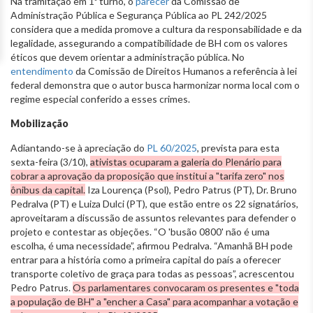
Na tramitação em 1º turno, o
parecer
da Comissão de
Administração Pública e Segurança Pública ao PL 242/2025
considera que a medida promove a cultura da responsabilidade e da
legalidade, assegurando a compatibilidade de BH com os valores
éticos que devem orientar a administração pública. No
entendimento
da Comissão de Direitos Humanos a referência à lei
federal demonstra que o autor busca harmonizar norma local com o
regime especial conferido a esses crimes.
Mobilização
Adiantando-se à apreciação do
PL 60/2025
, prevista para esta
sexta-feira (3/10),
ativistas ocuparam a galeria do Plenário para
cobrar a aprovação da proposição que institui a "tarifa zero" nos
ônibus da capital.
Iza Lourença (Psol), Pedro Patrus (PT), Dr. Bruno
Pedralva (PT) e Luiza Dulci (PT), que estão entre os 22 signatários,
aproveitaram a discussão de assuntos relevantes para defender o
projeto e contestar as objeções. “O 'busão 0800' não é uma
escolha, é uma necessidade”, afirmou Pedralva. “Amanhã BH pode
entrar para a história como a primeira capital do país a oferecer
transporte coletivo de graça para todas as pessoas”, acrescentou
Pedro Patrus.
Os parlamentares convocaram os presentes e "toda
a população de BH" a "encher a Casa" para acompanhar a votação e