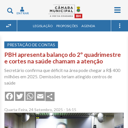
Togg
Toggle
ENTRAR
navig
navigation
LEGISLAÇÃO
PROPOSIÇÕES
AGENDA
PRESTAÇÃO DE CONTAS
PBH apresenta balanço do 2º quadrimestre
e cortes na saúde chamam a atenção
Secretário confirma que déficit na área pode chegar a R$ 400
milhões em 2025. Demissões teriam atingido centros de
saúde
Share
Facebook
Twitter
WhatsApp
Email
Quarta-Feira, 24 Setembro, 2025 - 16:15