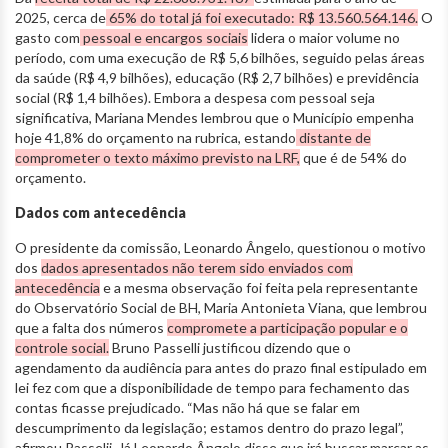
2025, cerca de
65% do total já foi executado: R$ 13.560.564.146.
O
gasto com
pessoal e encargos sociais
lidera o maior volume no
período, com uma execução de R$ 5,6 bilhões, seguido pelas áreas
da saúde (R$ 4,9 bilhões), educação (R$ 2,7 bilhões) e previdência
social (R$ 1,4 bilhões). Embora a despesa com pessoal seja
significativa, Mariana Mendes lembrou que o Município empenha
hoje 41,8% do orçamento na rubrica, estando
distante de
comprometer o texto máximo previsto na LRF,
que é de 54% do
orçamento.
Dados com antecedência
O presidente da comissão, Leonardo Ângelo, questionou o motivo
dos
dados apresentados não terem sido enviados com
antecedência
e a mesma observação foi feita pela representante
do Observatório Social de BH, Maria Antonieta Viana, que lembrou
que a falta dos números
compromete a participação popular e o
controle social.
Bruno Passelli justificou dizendo que o
agendamento da audiência para antes do prazo final estipulado em
lei fez com que a disponibilidade de tempo para fechamento das
contas ficasse prejudicado. “Mas não há que se falar em
descumprimento da legislação; estamos dentro do prazo legal”,
afirmou Passelii. Já Leonardo Ângelo disse que irá buscar marcar as