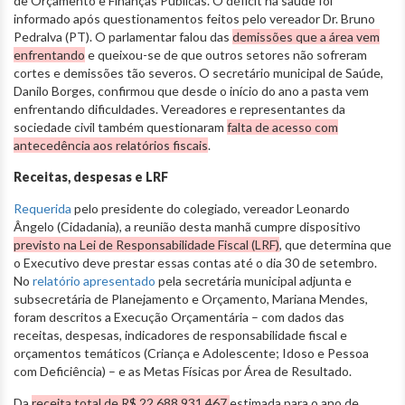
de Orçamento e Finanças Públicas. O déficit na saúde foi
informado após questionamentos feitos pelo vereador Dr. Bruno
Pedralva (PT). O parlamentar falou das
demissões que a área vem
enfrentando
e queixou-se de que outros setores não sofreram
cortes e demissões tão severos. O secretário municipal de Saúde,
Danilo Borges, confirmou que desde o início do ano a pasta vem
enfrentando dificuldades. Vereadores e representantes da
sociedade civil também questionaram
falta de acesso com
antecedência aos relatórios fiscais
.
Receitas, despesas e LRF
Requerida
pelo presidente do colegiado, vereador Leonardo
Ângelo (Cidadania), a reunião desta manhã cumpre dispositivo
previsto na Lei de Responsabilidade Fiscal (LRF)
, que determina que
o Executivo deve prestar essas contas até o dia 30 de setembro.
No
relatório apresentado
pela secretária municipal adjunta e
subsecretária de Planejamento e Orçamento, Mariana Mendes,
foram descritos a Execução Orçamentária – com dados das
receitas, despesas, indicadores de responsabilidade fiscal e
orçamentos temáticos (Criança e Adolescente; Idoso e Pessoa
com Deficiência) – e as Metas Físicas por Área de Resultado.
Da
receita total de R$ 22.688.931.467
estimada para o ano de