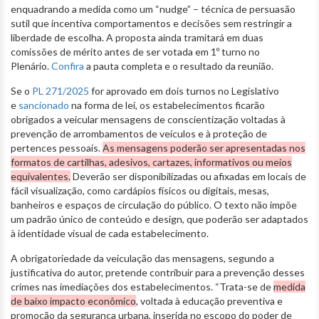
enquadrando a medida como um “nudge” – técnica de persuasão
sutil que incentiva comportamentos e decisões sem restringir a
liberdade de escolha. A proposta ainda tramitará em duas
comissões de mérito antes de ser votada em 1º turno no
Plenário.
Confira
a pauta completa e o resultado da reunião.
Se o
PL 271/2025
for aprovado em dois turnos no Legislativo
e
sancionado
na forma de lei, os estabelecimentos ficarão
obrigados a veicular mensagens de conscientização voltadas à
prevenção de arrombamentos de veículos e à proteção de
pertences pessoais.
As mensagens poderão ser apresentadas nos
formatos de cartilhas, adesivos, cartazes, informativos ou meios
equivalentes.
Deverão ser disponibilizadas ou afixadas em locais de
fácil visualização, como cardápios físicos ou digitais, mesas,
banheiros e espaços de circulação do público. O texto não impõe
um padrão único de conteúdo e design, que poderão ser adaptados
à identidade visual de cada estabelecimento.
A obrigatoriedade da veiculação das mensagens, segundo a
justificativa do autor, pretende contribuir para a prevenção desses
crimes nas imediações dos estabelecimentos. “Trata-se de
medida
de baixo impacto econômico
, voltada à educação preventiva e
promoção da segurança urbana, inserida no escopo do poder de