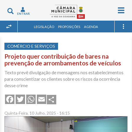
Togg
Toggle
ENTRAR
navig
navigation
LEGISLAÇÃO
PROPOSIÇÕES
AGENDA
COMÉRCIO E SERVIÇOS
Projeto quer contribuição de bares na
prevenção de arrombamentos de veículos
Texto prevê divulgação de mensagens nos estabelecimentos
para conscientizar os clientes sobre os riscos da ocorrência
desse crime
Share
Facebook
Twitter
WhatsApp
Email
Quinta-Feira, 10 Julho, 2025 - 16:15