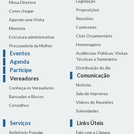
Legislação
Mesa Diretora
Proposições
Como chegar
Reuniões
Agende uma Visita
Comissões
Memória
Ciclo Orçamentário
Estrutura administrativa
Homenagens
Procuradoria da Mulher
Eventos
Audiências Públicas, Visitas
Técnicas e Seminários
Agenda
Distribuição do dia
Participe
Comunicação
Vereadores
Notícias
Conheça os Vereadores
Sala de Imprensa
Bancadas e Blocos
Vídeos de Reuniões
Conselhos
Solenidades
Serviços
Links Úteis
Refeitório Popular
Fale com a Câmara