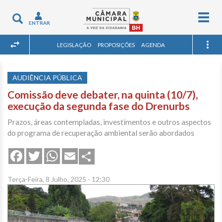
Togg
Toggle
ENTRAR
navig
navigation
LEGISLAÇÃO
PROPOSIÇÕES
AGENDA
AUDIÊNCIA PÚBLICA
Comissão deve debater, na quinta (10/7),
execução da segunda fase do Drenurbs
Prazos, áreas contempladas, investimentos e outros aspectos
do programa de recuperação ambiental serão abordados
Share
Facebook
Twitter
WhatsApp
Email
Terça-Feira, 8 Julho, 2025 - 12:30