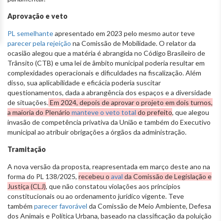
Aprovação e veto
PL semelhante
apresentado em 2023 pelo mesmo autor teve
parecer pela rejeição
na Comissão de Mobilidade. O relator da
ocasião alegou que a matéria é abrangida no Código Brasileiro de
Trânsito (CTB) e uma lei de âmbito municipal poderia resultar em
complexidades operacionais e dificuldades na fiscalização. Além
disso, sua aplicabilidade e eficácia poderia suscitar
questionamentos, dada a abrangência dos espaços e a diversidade
de situações.
Em 2024, depois de aprovar o projeto em dois turnos,
a maioria do Plenário
manteve o veto total
do prefeito
, que alegou
invasão de competência privativa da União e também do Executivo
municipal ao atribuir obrigações a órgãos da administração.
Tramitação
A nova versão da proposta, reapresentada em março deste ano na
forma do PL 138/2025,
recebeu o
aval
da Comissão de Legislação e
Justiça (CLJ)
, que não constatou violações aos princípios
constitucionais ou ao ordenamento jurídico vigente. Teve
também
parecer favorável
da Comissão de Meio Ambiente, Defesa
dos Animais e Política Urbana, baseado na classificação da poluição