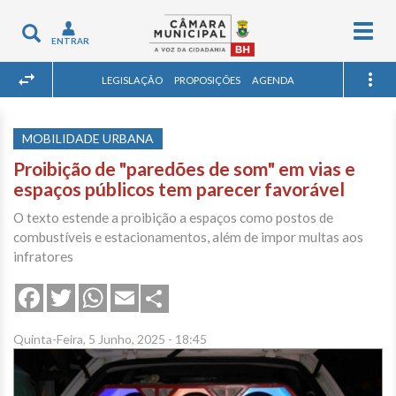
Togg
Toggle
ENTRAR
navig
navigation
LEGISLAÇÃO
PROPOSIÇÕES
AGENDA
MOBILIDADE URBANA
Proibição de "paredões de som" em vias e
espaços públicos tem parecer favorável
O texto estende a proibição a espaços como postos de
combustíveis e estacionamentos, além de impor multas aos
infratores
Share
Facebook
Twitter
WhatsApp
Email
Quinta-Feira, 5 Junho, 2025 - 18:45