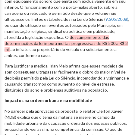
com equipamento sonoro que emita som exclusivamente em seu
interior. O funcionamento com o porta-malas aberto, sobre a
carroceria ou rebocado é permitido desde que o volume não
ultrapasse os limites estabelecidos na Lei do Silêncio (
9.505/2008)
,
ou quando utilizado em eventos autorizados pelo Município, em
manifestação religiosa, sindical ou política e em publicidade,
atendida a legislação específica. O
descumprimento das
determinações da lei imporá multas progressivas de R$ 500 a R$ 3
mil
ao infrator, ao proprietário do veículo ou solidariamente a
ambos, conforme o caso.
Para justificar a medida, Irlan Melo afirma que esses modelos de
som conseguem ultrapassar facilmente o dobro do maior nível de
decibéis permitido pela Lei do Silêncio, incomodando a vizinhança e
causando transtornos como aumento do nível de estresse,
distúrbios do sono e problemas auditivos na população.
Impactos na ordem urbana e na mobilidade
No parecer pela aprovação da proposta, o relator Cleiton Xavier
(MDB) explica que o tema da matéria se insere no campo da
mobilidade urbana e da ocupação ordenada dos espaços públicos,
enquadrando-se, assim, na competência da comissão. O uso de