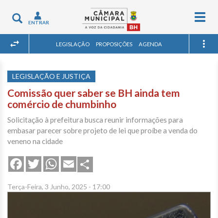
Togg
Toggle
ENTRAR
navig
navigation
LEGISLAÇÃO
PROPOSIÇÕES
AGENDA
LEGISLAÇÃO E JUSTIÇA
Comissão quer saber se BH ainda tem
comércio de chumbinho
Solicitação à prefeitura busca reunir informações para
embasar parecer sobre projeto de lei que proíbe a venda do
veneno na cidade
Share
Facebook
Twitter
WhatsApp
Email
Terça-Feira, 3 Junho, 2025 - 17:00