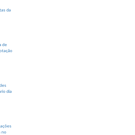
tas da
a de
votação
ades
rio dia
mações
s no