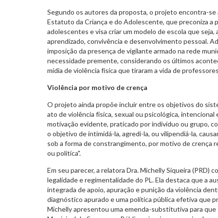
Segundo os autores da proposta, o projeto encontra-se 
Estatuto da Criança e do Adolescente, que preconiza a p
adolescentes e visa criar um modelo de escola que seja,
aprendizado, convivência e desenvolvimento pessoal. A
imposição da presença de vigilante armado na rede muni
necessidade premente, considerando os últimos acontec
mídia de violência física que tiraram a vida de professores
Violência por motivo de crença
O projeto ainda propõe incluir entre os objetivos do sis
ato de violência física, sexual ou psicológica, intencional
motivação evidente, praticado por indivíduo ou grupo, 
o objetivo de intimidá-la, agredi-la, ou vilipendiá-la, cau
sob a forma de constrangimento, por motivo de crença rel
ou política".
Em seu parecer, a relatora Dra. Michelly Siqueira (PRD) c
legalidade e regimentalidade do PL. Ela destaca que a au
integrada de apoio, apuração e punição da violência den
diagnóstico apurado e uma política pública efetiva que pro
Michelly apresentou uma emenda-substitutiva para que o 