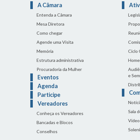
A Câmara
Ativ
Entenda a Câmara
Legis
Mesa Diretora
Propo
Como chegar
Reuni
Agende uma Visita
Comis
Memória
Ciclo
Estrutura administrativa
Home
Procuradoria da Mulher
Audiên
e Sem
Eventos
Distri
Agenda
Com
Participe
Notíci
Vereadores
Sala 
Conheça os Vereadores
Vídeo
Bancadas e Blocos
Solen
Conselhos