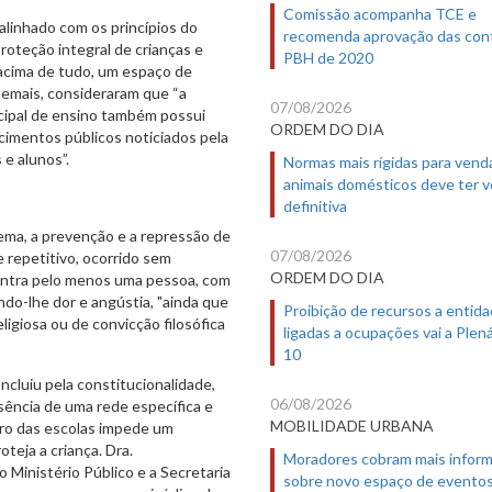
Comissão acompanha TCE e
alinhado com os princípios do
recomenda aprovação das con
roteção integral de crianças e
PBH de 2020
 acima de tudo, um espaço de
demais, consideraram que “a
07/08/2026
cipal de ensino também possui
ORDEM DO DIA
imentos públicos noticiados pela
 e alunos”.
Normas mais rígidas para vend
animais domésticos deve ter 
definitiva
tema, a prevenção e a repressão de
07/08/2026
 e repetitivo, ocorrido sem
ORDEM DO DIA
contra pelo menos uma pessoa, com
sando-lhe dor e angústia, "ainda que
Proibição de recursos a entid
igiosa ou de convicção filosófica
ligadas a ocupações vai a Plená
10
oncluiu pela constitucionalidade,
06/08/2026
sência de uma rede específica e
MOBILIDADE URBANA
tro das escolas impede um
teja a criança. Dra.
Moradores cobram mais infor
Ministério Público e a Secretaria
sobre novo espaço de evento