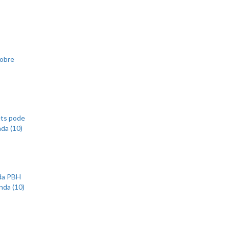
sobre
ets pode
nda (10)
 da PBH
nda (10)