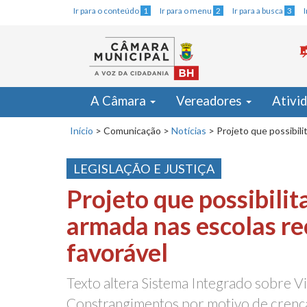
Ir para o conteúdo
1
Ir para o menu
2
Ir para a busca
3
A Câmara
Vereadores
Ativi
Início
>
Comunicação
>
Notícias
>
Projeto que possibili
LEGISLAÇÃO E JUSTIÇA
Projeto que possibilita
armada nas escolas re
favorável
Texto altera Sistema Integrado sobre Vi
Constrangimentos por motivo de cren