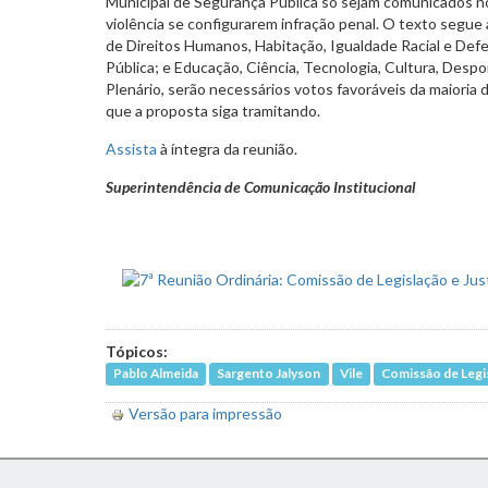
Municipal de Segurança Pública só sejam comunicados n
violência se configurarem infração penal. O texto segue
de Direitos Humanos, Habitação, Igualdade Racial e De
Pública; e Educação, Ciência, Tecnologia, Cultura, Despo
Plenário, serão necessários votos favoráveis da maioria
que a proposta siga tramitando.
Assista
à íntegra da reunião.
Superintendência de Comunicação Institucional
Tópicos:
Pablo Almeida
Sargento Jalyson
Vile
Comissão de Legis
Versão para impressão