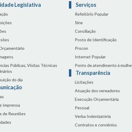
idade Legislativa
Serviços
lação
Refeitório Popular
sições
Sine
ões
Conciliação
sões
Posto de Identificação
 Orçamentário
Procon
nagens
Internet Popular
cias Públicas, Visitas Técnicas
Ponto de atendimento à mulhe
inários
Transparência
buição do dia
Licitações
unicação
Atuação dos vereadores
as
Execução Orçamentária
de Imprensa
Pessoal
s de Reuniões
Verba Indenizatória
idades
Contratos e convênios