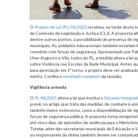
O
Projeto de Lei (PL) 96/2025
recebeu, na tarde desta ter
da Comissão de Legislação e Justiça (CLJ). A proposta al
dentre outros pontos, a possibilidade de presença de vi
municipais. As unidades educacionais também estariam 
convênio com forças de segurança. Apresentado por Pab
Uner Augusto e Vile, todos do PL, a medida altera a lei q
sobre Violência nas Escolas da Rede Municipal. Antes qu
para apreciação em 1º turno, o projeto deve ser analisa
mérito. Confira o
resultado completo
da reunião.
Vigilância armada
O
PL 96/2025
altera a lei que institui o
Sistema Integrado
prevê, no artigo que trata das medidas de combate à vi
também meios ostensivos, como a disponibilização de vi
forças de segurança pública. A proposta torna obrigatór
até cinco dias, de episódios de violência para o Ministér
Tutelar, além das secretarias municipais de Educação e S
ou responsáveis da vítima também devem ser comunicad