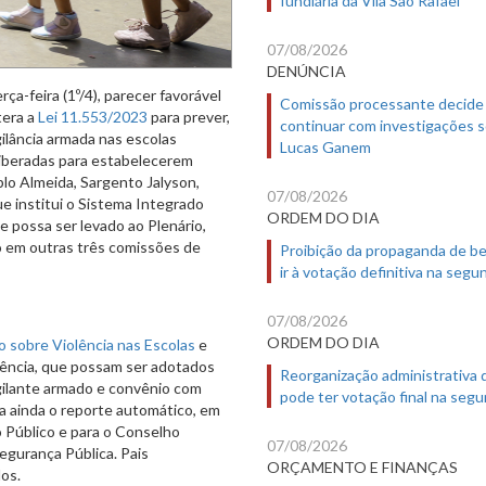
07/08/2026
DENÚNCIA
ça-feira (1º/4), parecer favorável
Comissão processante decide
tera a
Lei 11.553/2023
para prever,
continuar com investigações 
gilância armada nas escolas
Lucas Ganem
liberadas para estabelecerem
lo Almeida, Sargento Jalyson,
07/08/2026
ue institui o Sistema Integrado
ORDEM DO DIA
e possa ser levado ao Plenário,
do em outras três comissões de
Proibição da propaganda de b
ir à votação definitiva na segu
07/08/2026
ORDEM DO DIA
 sobre Violência nas Escolas
e
olência, que possam ser adotados
Reorganização administrativa
gilante armado e convênio com
pode ter votação final na segu
ia ainda o reporte automático, em
io Público e para o Conselho
07/08/2026
egurança Pública. Pais
ORÇAMENTO E FINANÇAS
os.