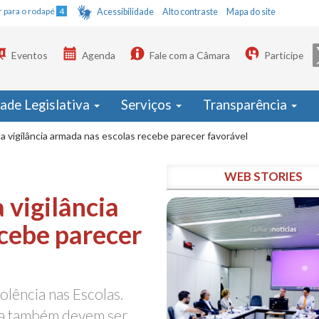
Ir para o rodapé
4
Acessibilidade
Alto contraste
Mapa do site
Eventos
Agenda
Fale com a Câmara
Participe
dade Legislativa
Serviços
Transparência
ta vigilância armada nas escolas recebe parecer favorável
WEB STORIES
 vigilância
cebe parecer
olência nas Escolas.
ça também devem ser