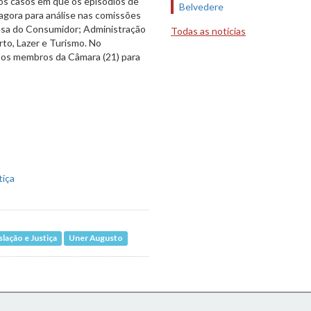
os casos em que os episódios de
Belvedere
 agora para análise nas comissões
fesa do Consumidor; Administração
Todas as notícias
rto, Lazer e Turismo. No
 dos membros da Câmara (21) para
lação e Justiça
Uner Augusto