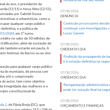
inal do ano, o presidente da
da (11/11) e terça-feira (12/11),
07/08/2026
nunciadas por Gabriel Sousa
DENÚNCIA
strativas e urbanísticas, como a
Comissão processante decide
ocupar qualquer cargo público
continuar com investigações 
definitiva, e a política de
Lucas Ganem
915/2024
, em 1º turno.
rédito no valor de 50 milhões de
 Edificações, além da sustação de
07/08/2026
idade também estarão em pauta. A
ORDEM DO DIA
rio Amintas de Barros ou ao vivo
Proibição da propaganda de b
ir à votação definitiva na segu
omeação para qualquer cargo público
eta do município, de pessoa com
07/08/2026
enha, até o comprovado
ORDEM DO DIA
va do autor, tem como objetivo
Reorganização administrativa
 da integridade das mulheres e o
pode ter votação final na segu
ncípio constitucional da
07/08/2026
da 1
, de Flávia Borja (DC), que
ORÇAMENTO E FINANÇAS
previstos nos artigos 213 a 234 do