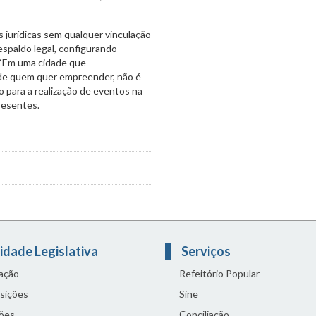
 jurídicas sem qualquer vinculação
espaldo legal, configurando
 “Em uma cidade que
a de quem quer empreender, não é
 para a realização de eventos na
presentes.
idade Legislativa
Serviços
lação
Refeitório Popular
sições
Sine
ões
Conciliação