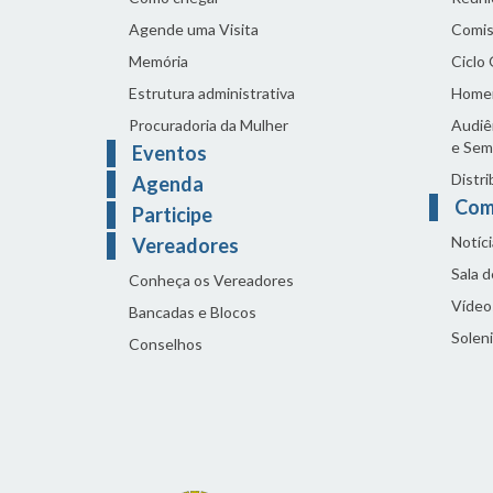
Agende uma Visita
Comis
Memória
Ciclo
Estrutura administrativa
Home
Procuradoria da Mulher
Audiên
e Sem
Eventos
Distri
Agenda
Com
Participe
Notíci
Vereadores
Sala 
Conheça os Vereadores
Vídeo
Bancadas e Blocos
Solen
Conselhos