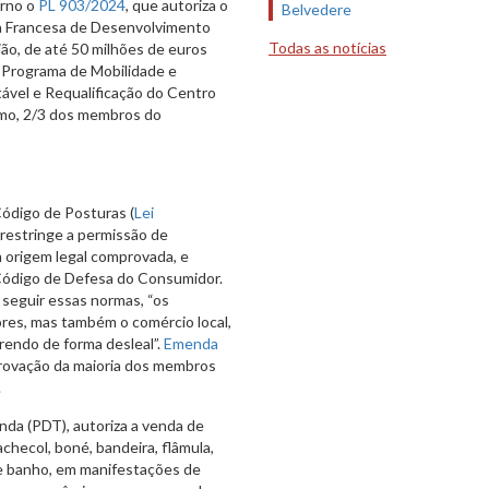
urno o
PL 903/2024
, que autoriza o
Belvedere
ia Francesa de Desenvolvimento
Todas as notícias
ião, de até 50 milhões de euros
o Programa de Mobilidade e
vel e Requalificação do Centro
nimo, 2/3 dos membros do
ódigo de Posturas (
Lei
restringe a permissão de
m origem legal comprovada, e
 Código de Defesa do Consumidor.
 seguir essas normas, “os
es, mas também o comércio local,
rendo de forma desleal”.
Emenda
aprovação da maioria dos membros
.
nda (PDT), autoriza a venda de
checol, boné, bandeira, flâmula,
de banho, em manifestações de