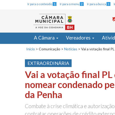
Ir para o conteúdo
1
Ir para o menu
2
Ir para a busca
3
A Câmara
Vereadores
Ativi
Início
>
Comunicação
>
Notícias
>
Vai a votação final 
EXTRAORDINÁRIA
Vai a votação final PL
nomear condenado pel
da Penha
Combate à crise climática e autorização
contratar operações de crédito exter