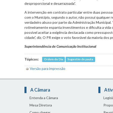
desproporcional e desarrazoada”.
A intervenção em contrato particular entre duas pessoas
com o Município, segundo o autor, não possui qualquer r
verdadeiro abuso por parte da Administração Municipal.
rotineiramente espanta investimentos e dificulta a vid
possível aceitar a exigência destacada como pressuposto
cidade”, diz. O PR exige o voto favorável da maioria dos 
Superintendência de Comunicação Institucional
Tópicos:
Ordem do Dia
Sugestão de pauta
Versão para impressão
A Câmara
Ativ
Entenda a Câmara
Legis
Mesa Diretora
Propo
Como chegar
Reuni