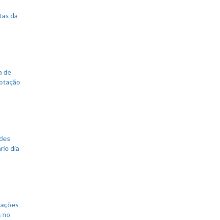
tas da
a de
votação
ades
rio dia
mações
s no