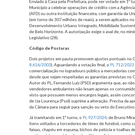
Enviado à Casa pela Prefeitura, pode ser votado em 1º t
Município a celebrar operações de crédito com a Agênc
(AFD) ou outra instituição financeira, com garantia da Un
(em torno de 307 milhões de reais), a serem aplicados n
Desenvolvimento Urbano Integrado, Mobilidade Sustentá
de Belo Horizonte. A autorização exige o aval de, no mí
Legislativo (28).
Código de Posturas
Dois projetos em pauta promovem ajustes pontuais no C
8.616/2003
). Aguardando a votação final, o
PL 712/2023
comercialização no logradouro público a mercadorias co
desde que sejam respeitadas as garantias previstas no
Autor do PL, Fernando Luiz (PSD) argumenta que, ao não
vendedores ambulantes não lesam apenas os consumidor
visto que possuem menos encargos legais, assim concor
de Iza Lourença (Psol) suprime a alteração. Precisa da 
da Câmara para seguir para sanção ou veto do Executivo
Já tramitando em 1º turno, o
PL 927/2024
, de Bruno Mira
itens voltados a torcedores de times de futebol, como ca
faixas, chapéu em espuma, bichos de pelúcia e toalhas 