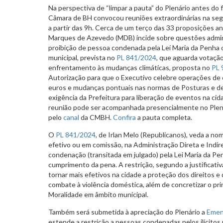
Na perspectiva de “limpar a pauta” do Plenário antes do f
Câmara de BH convocou reuniões extraordinárias na segun
a partir das 9h. Cerca de um terço das 33 proposições a
Marques de Azevedo (MDB) incide sobre questões admini
proibição de pessoa condenada pela Lei Maria da Penha 
municipal, prevista no
PL 841/2024
, que aguarda votação 
enfrentamento às mudanças climáticas, proposta no
PL 
Autorização para que o Executivo celebre operações de c
euros e mudanças pontuais nas normas de Posturas e de
exigência da Prefeitura para liberação de eventos na c
reunião pode ser acompanhada presencialmente no Plená
pelo
canal
da CMBH.
Confira
a pauta completa.
O
PL 841/2024
, de Irlan Melo (Republicanos), veda a n
efetivo ou em comissão, na Administração Direta e Indir
condenação (transitada em julgado) pela ​​Lei Maria da P
cumprimento da pena. A restrição, segundo a justificati
tornar mais efetivos na cidade a proteção dos direitos e
combate à violência doméstica, além de concretizar o pri
Moralidade em âmbito municipal.
Também será submetida à apreciação do Plenário a
Emen
estende a restrição a pessoas condenadas pelos ilícitos 