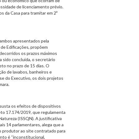
rtivo ou econômico que ocorram de
ssidade de licenciamento prévio.
s da Casa para tramitar em 2º
, ambos apresentados pela
 de Edificações, propõem
 decorridos os prazos máximos
 sido concluída, o secretário
eto no prazo de 15 dias. O
ção de lavabos, banheiros e
ise do Executivo, os dois projetos
mara.
susta os efeitos de dispositivos
eto 17.174/2019, que regulamenta
atureza (ISSQN). A justificativa
ais 14 parlamentares, alega que a
o produtor ao site contratado para
to é “inconstitucional,