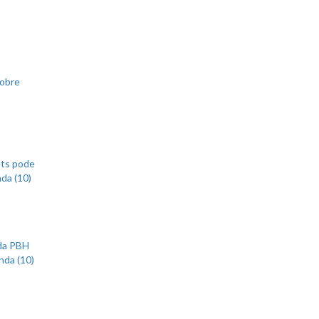
sobre
ets pode
nda (10)
 da PBH
nda (10)