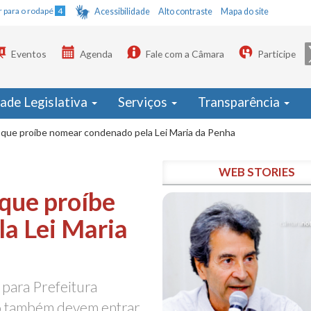
Ir para o rodapé
4
Acessibilidade
Alto contraste
Mapa do site
Eventos
Agenda
Fale com a Câmara
Participe
dade Legislativa
Serviços
Transparência
PL que proíbe nomear condenado pela Lei Maria da Penha
WEB STORIES
 que proíbe
a Lei Maria
 para Prefeitura
no também devem entrar