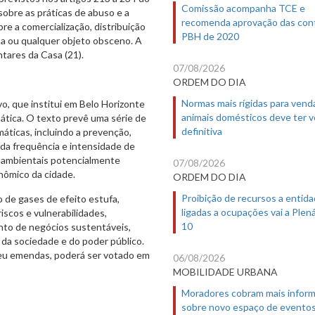
Comissão acompanha TCE e
sobre as práticas de abuso e a
recomenda aprovação das con
re a comercialização, distribuição
PBH de 2020
pa ou qualquer objeto obsceno. A
tares da Casa (21).
07/08/2026
ORDEM DO DIA
Normas mais rígidas para vend
vo, que institui em Belo Horizonte
animais domésticos deve ter 
ática. O texto prevê uma série de
definitiva
máticas, incluindo a prevenção,
a frequência e intensidade de
 ambientais potencialmente
07/08/2026
nômico da cidade.
ORDEM DO DIA
Proibição de recursos a entid
 de gases de efeito estufa,
ligadas a ocupações vai a Plená
iscos e vulnerabilidades,
10
nto de negócios sustentáveis,
 da sociedade e do poder público.
beu emendas, poderá ser votado em
06/08/2026
MOBILIDADE URBANA
Moradores cobram mais infor
sobre novo espaço de evento