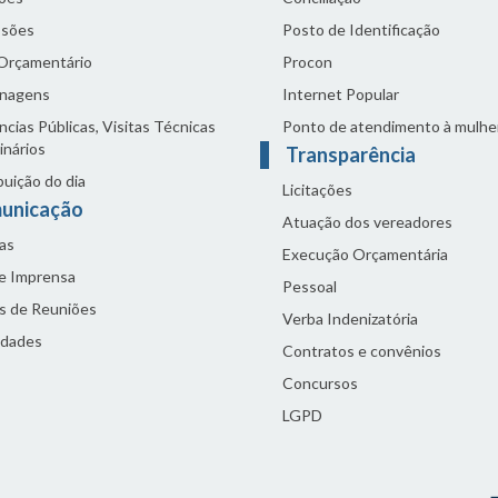
sões
Posto de Identificação
 Orçamentário
Procon
nagens
Internet Popular
cias Públicas, Visitas Técnicas
Ponto de atendimento à mulhe
inários
Transparência
buição do dia
Licitações
unicação
Atuação dos vereadores
as
Execução Orçamentária
de Imprensa
Pessoal
s de Reuniões
Verba Indenizatória
idades
Contratos e convênios
Concursos
LGPD