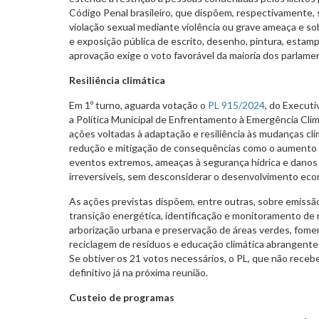
Código Penal brasileiro, que dispõem, respectivamente, 
violação sexual mediante violência ou grave ameaça e sob
e exposição pública de escrito, desenho, pintura, estam
aprovação exige o voto favorável da maioria dos parlamen
Resiliência climática
Em 1º turno, aguarda votação o
PL 915/2024
, do Executi
a Política Municipal de Enfrentamento à Emergência Clim
ações voltadas à adaptação e resiliência às mudanças cli
redução e mitigação de consequências como o aumento d
eventos extremos, ameaças à segurança hídrica e danos
irreversíveis, sem desconsiderar o desenvolvimento eco
As ações previstas dispõem, entre outras, sobre emissão
transição energética, identificação e monitoramento de r
arborização urbana e preservação de áreas verdes, fome
reciclagem de resíduos e educação climática abrangente
Se obtiver os 21 votos necessários, o PL, que não rece
definitivo já na próxima reunião.
Custeio de programas