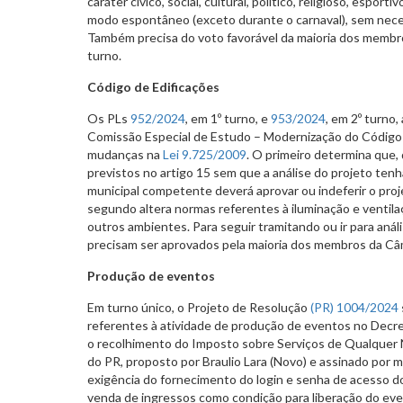
caráter cívico, social, cultural, político, religioso, espo
modo espontâneo (exceto durante o carnaval), sem nece
Também precisa do voto favorável da maioria dos membro
turno.
Código de Edificações
Os PLs
952/2024
, em 1º turno, e
953/2024
, em 2º turno
Comissão Especial de Estudo – Modernização do Código
mudanças na
Lei 9.725/2009
. O primeiro determina que,
previstos no artigo 15 sem que a análise do projeto tenha
municipal competente deverá aprovar ou indeferir o proj
segundo altera normas referentes à iluminação e ventila
outros ambientes. Para seguir tramitando ou ir para anál
precisam ser aprovados pela maioria dos membros da Câ
Produção de eventos
Em turno único, o Projeto de Resolução
(PR) 1004/2024
referentes à atividade de produção de eventos no Decr
o recolhimento do Imposto sobre Serviços de Qualquer N
do PR, proposto por Braulio Lara (Novo) e assinado por m
exigência do fornecimento do login e senha de acesso d
venda de ingressos como condição para liberação do even