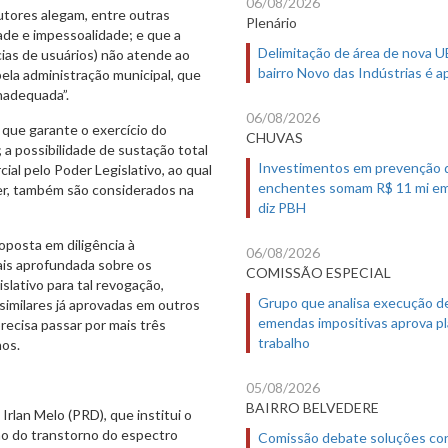
06/08/2026
utores alegam, entre outras
Plenário
dade e impessoalidade; e que a
Delimitação de área de nova 
ias de usuários) não atende ao
bairro Novo das Indústrias é 
la administração municipal, que
nadequada”.
06/08/2026
 que garante o exercício do
CHUVAS
 a possibilidade de sustação total
Investimentos em prevenção 
al pelo Poder Legislativo, ao qual
enchentes somam R$ 11 mi em
ver, também são considerados na
diz PBH
roposta em diligência à
06/08/2026
ais aprofundada sobre os
COMISSÃO ESPECIAL
lativo para tal revogação,
Grupo que analisa execução d
similares já aprovadas em outros
emendas impositivas aprova p
precisa passar por mais três
trabalho
nos.
05/08/2026
BAIRRO BELVEDERE
e Irlan Melo (PRD), que institui o
ão do transtorno do espectro
Comissão debate soluções co