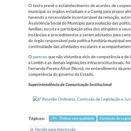
O texto prevê o estabelecimento de acordos de coopera
municipal, os órgãos estaduais e a Cemig para propor alt
havendo a necessidade incontornável da remoção, autoriz
Assistência Social do Município para avaliação das políti
famílias; escuta e participação ativa dos atingidos e seu
instâncias e procedimentos a serem adotados para const
do órgão responsável pela política fundiária municipal e
continuidade das atividades escolares e acompanhament
O
parecer
, que não vislumbra vício de competência e de
a Lombh e as demais legislações infraconstitucionais, fo
Fernanda Pereira Altoé (Novo); no entendimento da pres
competência do governo do Estado.
Superintendência de Comunicação Institucional
Tópicos:
CPI - Ônibus sem qualidade
Comissão de Legisla
Versão para impressão