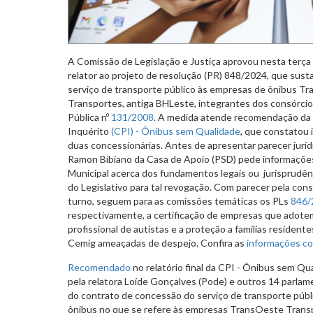
A Comissão de Legislação e Justiça aprovou nesta terça (
relator ao projeto de resolução (PR) 848/2024, que sus
serviço de transporte público às empresas de ônibus T
Transportes, antiga BHLeste, integrantes dos consórci
Pública nº
131/2008
. A medida atende recomendação da
Inquérito
(CPI) - Ônibus sem Qualidade
, que constatou 
duas concessionárias. Antes de apresentar parecer jurídi
Ramon Bibiano da Casa de Apoio (PSD) pede informaçõe
Municipal acerca dos fundamentos legais ou jurisprud
do Legislativo para tal revogação. Com parecer pela cons
turno, seguem para as comissões temáticas os PLs
846/
respectivamente, a certificação de empresas que adote
profissional de autistas e a proteção a famílias resident
Cemig ameaçadas de despejo. Confira as
informações c
Recomendado
no relatório final da CPI - Ônibus sem Qu
pela relatora Loíde Gonçalves (Pode) e outros 14 parlam
do contrato de concessão do serviço de transporte públi
ônibus no que se refere às empresas TransOeste Trans