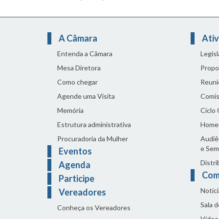
A Câmara
Ativ
Entenda a Câmara
Legis
Mesa Diretora
Propo
Como chegar
Reuni
Agende uma Visita
Comis
Memória
Ciclo
Estrutura administrativa
Home
Procuradoria da Mulher
Audiên
e Sem
Eventos
Distri
Agenda
Com
Participe
Notíci
Vereadores
Sala 
Conheça os Vereadores
Vídeo