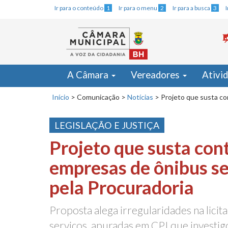
Ir para o conteúdo
1
Ir para o menu
2
Ir para a busca
3
A Câmara
Vereadores
Ativi
Início
>
Comunicação
>
Notícias
>
Projeto que susta co
LEGISLAÇÃO E JUSTIÇA
Projeto que susta con
empresas de ônibus se
pela Procuradoria
Proposta alega irregularidades na licit
serviços, apuradas em CPI que investig