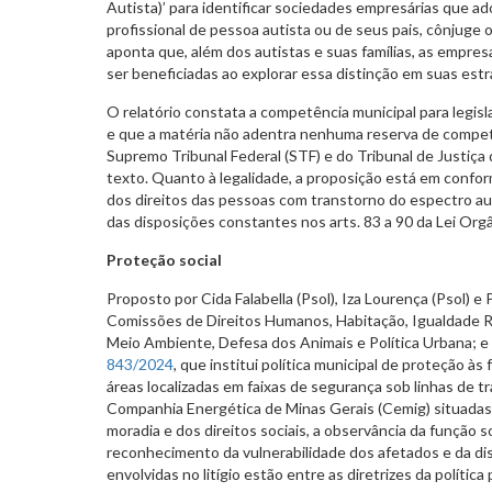
Autista)’ para identificar sociedades empresárias que a
profissional de pessoa autista ou de seus pais, cônjuge ou
aponta que, além dos autistas e suas famílias, as emp
ser beneficiadas ao explorar essa distinção em suas est
O relatório constata a competência municipal para legisla
e que a matéria não adentra nenhuma reserva de compe
Supremo Tribunal Federal (STF) e do Tribunal de Justiça
texto. Quanto à legalidade, a proposição está em confor
dos direitos das pessoas com transtorno do espectro aut
das disposições constantes nos arts. 83 a 90 da Lei Org
Proteção social
Proposto por Cida Falabella (Psol), Iza Lourença (Psol) e
Comissões de Direitos Humanos, Habitação, Igualdade R
Meio Ambiente, Defesa dos Animais e Política Urbana; e
843/2024
, que institui política municipal de proteção à
áreas localizadas em faixas de segurança sob linhas de t
Companhia Energética de Minas Gerais (Cemig) situadas na
moradia e dos direitos sociais, a observância da função s
reconhecimento da vulnerabilidade dos afetados e da di
envolvidas no litígio estão entre as diretrizes da política