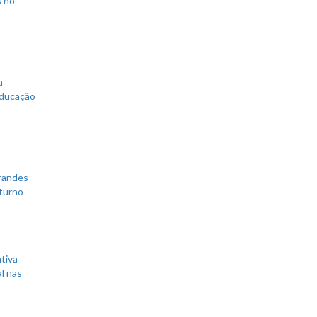
a
educação
grandes
 turno
tiva
l nas