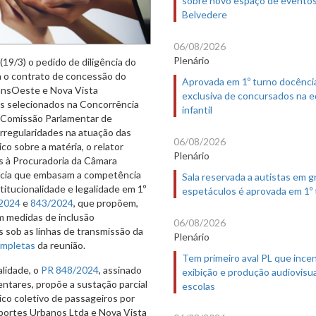
Belvedere
06/08/2026
Plenário
19/3) o pedido de diligência do
ta o contrato de concessão do
Aprovada em 1º turno docênci
ransOeste e Nova Vista
exclusiva de concursados na 
os selecionados na Concorrência
infantil
 Comissão Parlamentar de
irregularidades na atuação das
06/08/2026
co sobre a matéria, o relator
Plenário
s à Procuradoria da Câmara
ência que embasam a competência
Sala reservada a autistas em 
titucionalidade e legalidade em 1º
espetáculos é aprovada em 1º
2024
e
843/2024
, que propõem,
m medidas de inclusão
06/08/2026
es sob as linhas de transmissão da
Plenário
ompletas
da reunião.
Tem primeiro aval PL que incen
alidade, o
PR 848/2024
, assinado
exibição e produção audiovisua
entares, propõe a sustação parcial
escolas
co coletivo de passageiros por
portes Urbanos Ltda e Nova Vista