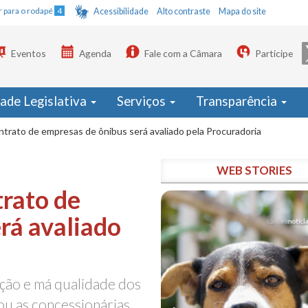
Ir para o rodapé
4
Acessibilidade
Alto contraste
Mapa do site
Eventos
Agenda
Fale com a Câmara
Participe
dade Legislativa
Serviços
Transparência
ntrato de empresas de ônibus será avaliado pela Procuradoria
WEB STORIES
trato de
rá avaliado
ação e má qualidade dos
ou as concessionárias