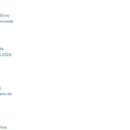
UBS no
aprovada
de
 2026,
e
lano de
ntra