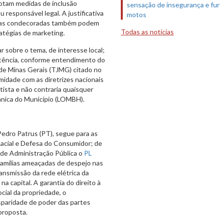
dotam medidas de inclusão
sensação de insegurança e fur
 responsável legal. A justificativa
motos
resas condecoradas também podem
Todas as notícias
ratégias de marketing.
r sobre o tema, de interesse local;
tência, conforme entendimento do
 de Minas Gerais (TJMG) citado no
midade com as diretrizes nacionais
ista e não contraria quaisquer
ânica do Município (LOMBH).
 Pedro Patrus (PT), segue para as
acial e Defesa do Consumidor; de
 de Administração Pública o
PL
s famílias ameaçadas de despejo nas
ransmissão da rede elétrica da
 capital. A garantia do direito à
ocial da propriedade, o
sparidade de poder das partes
 proposta.