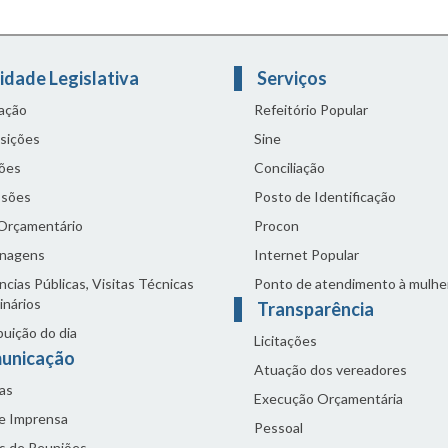
idade Legislativa
Serviços
lação
Refeitório Popular
sições
Sine
ões
Conciliação
sões
Posto de Identificação
 Orçamentário
Procon
nagens
Internet Popular
cias Públicas, Visitas Técnicas
Ponto de atendimento à mulhe
inários
Transparência
buição do dia
Licitações
unicação
Atuação dos vereadores
as
Execução Orçamentária
de Imprensa
Pessoal
s de Reuniões