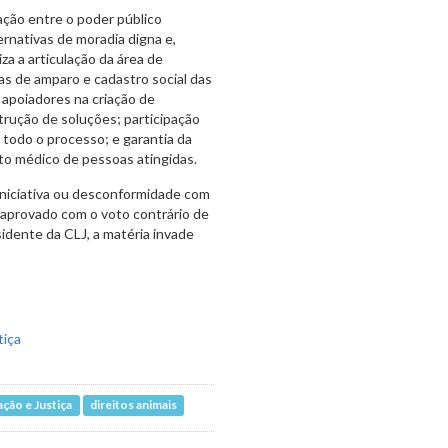
ção entre o poder público
ernativas de moradia digna e,
a a articulação da área de
cas de amparo e cadastro social das
s apoiadores na criação de
rução de soluções; participação
m todo o processo; e garantia da
o médico de pessoas atingidas.
 iniciativa ou desconformidade com
i aprovado com o voto contrário de
idente da CLJ, a matéria invade
ção e Justiça
direitos animais