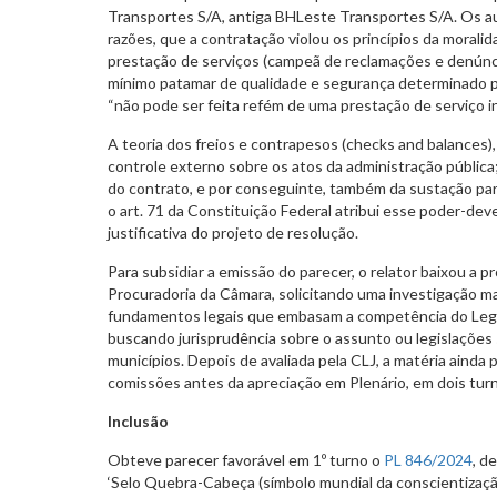
Transportes S/A, antiga BHLeste Transportes S/A. Os a
razões, que a contratação violou os princípios da morali
prestação de serviços (campeã de reclamações e denúnc
mínimo patamar de qualidade e segurança determinado pe
“não pode ser feita refém de uma prestação de serviço i
A teoria dos freios e contrapesos (checks and balances),
controle externo sobre os atos da administração pública;
do contrato, e por conseguinte, também da sustação parci
o art. 71 da Constituição Federal atribui esse poder-de
justificativa do projeto de resolução.
Para subsidiar a emissão do parecer, o relator baixou a p
Procuradoria da Câmara, solicitando uma investigação m
fundamentos legais que embasam a competência do Legis
buscando jurisprudência sobre o assunto ou legislações 
municípios. Depois de avaliada pela CLJ, a matéria ainda 
comissões antes da apreciação em Plenário, em dois tur
Inclusão
Obteve parecer favorável em 1º turno o
PL 846/2024
, d
‘Selo Quebra-Cabeça (símbolo mundial da conscientizaç