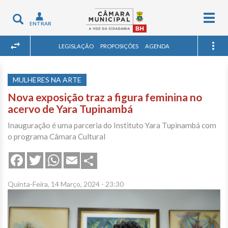
Togg
Toggle
ENTRAR
navig
navigation
LEGISLAÇÃO
PROPOSIÇÕES
AGENDA
MULHERES NA ARTE
Nova exposição traz a figura feminina no
acervo de Yara Tupinambá
Inauguração é uma parceria do Instituto Yara Tupinambá com
o programa Câmara Cultural
Share
Facebook
Twitter
WhatsApp
Email
Quinta-Feira, 14 Março, 2024 - 23:30