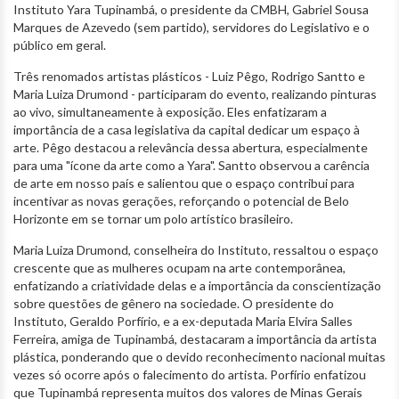
Instituto Yara Tupinambá, o presidente da CMBH, Gabriel Sousa
Marques de Azevedo (sem partido), servidores do Legislativo e o
público em geral.
Três renomados artistas plásticos - Luiz Pêgo, Rodrigo Santto e
Maria Luiza Drumond - participaram do evento, realizando pinturas
ao vivo, simultaneamente à exposição. Eles enfatizaram a
importância de a casa legislativa da capital dedicar um espaço à
arte. Pêgo destacou a relevância dessa abertura, especialmente
para uma "ícone da arte como a Yara". Santto observou a carência
de arte em nosso país e salientou que o espaço contribui para
incentivar as novas gerações, reforçando o potencial de Belo
Horizonte em se tornar um polo artístico brasileiro.
Maria Luiza Drumond, conselheira do Instituto, ressaltou o espaço
crescente que as mulheres ocupam na arte contemporânea,
enfatizando a criatividade delas e a importância da conscientização
sobre questões de gênero na sociedade. O presidente do
Instituto, Geraldo Porfírio, e a ex-deputada Maria Elvira Salles
Ferreira, amiga de Tupinambá, destacaram a importância da artista
plástica, ponderando que o devido reconhecimento nacional muitas
vezes só ocorre após o falecimento do artista. Porfírio enfatizou
que Tupinambá representa muitos dos valores de Minas Gerais