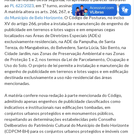
ao
PL 622/2023
, em 1º turno, assinado por Henrique Braga (PSDB).
A matéria altera os arts. 266, 267, e 282-A do
Código de Posturas
do Município de Belo Horizonte
. O Código de Posturas, no inciso
XV do artigo 266, proíbe a instalação e manutenção de engenho de
publicidade em terrenos e lotes vagos e em empenas cegas
localizados nas Áreas de Diretrizes Especiais (ADEs)
exclusivamente residenciais, na ADE da Pampulha, de Santa
Tereza, do Mangabeiras, do Belvedere, Santa Lúcia, São Bento, na
Cidade Jardim, nas Zonas de Preservação Ambiental e nas Zonas
de Proteção 1 e 2, nos termos da Lei de Parcelamento, Ocupação e
Uso do Solo. O projeto de lei permite a instalação e manutenção de
engenho de publicidade em terrenos e lotes vagos e em edificação
destinada exclusivamente a uso não-residencial das áreas
mencionadas.
A matéria confere nova redação à parte mencionada do Código,
admitindo apenas engenhos de publicidade classificados como
indicativos e institucionais nas edificações tombadas, em
conjuntos urbanos protegidos e em monumentos públicos,
respeitando as determinações estabelecidas pelo Conselho
Deliberativo do Patrimônio Cultural do Município de Belo Horizonte
(CDPCM-BH) para os conjuntos urbanos protegidos e imóveis com