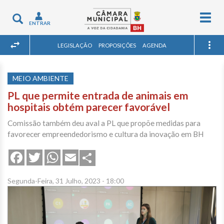
Togg
Toggle
ENTRAR
navig
navigation
LEGISLAÇÃO
PROPOSIÇÕES
AGENDA
MEIO AMBIENTE
PL que permite entrada de animais em
hospitais obtém parecer favorável
Comissão também deu aval a PL que propõe medidas para
favorecer empreendedorismo e cultura da inovação em BH
Share
Facebook
Twitter
WhatsApp
Email
Segunda-Feira, 31 Julho, 2023 - 18:00