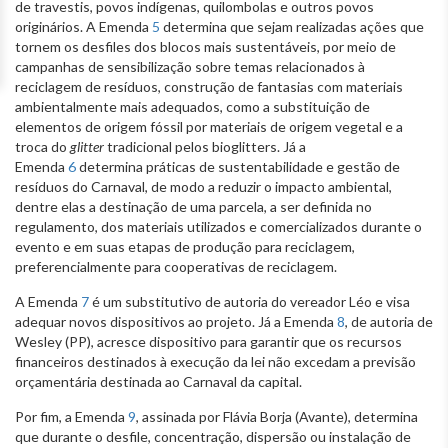
de travestis, povos indígenas, quilombolas e outros povos
originários. A Emenda
5
determina que sejam realizadas ações que
tornem os desfiles dos blocos mais sustentáveis, por meio de
campanhas de sensibilização sobre temas relacionados à
reciclagem de resíduos, construção de fantasias com materiais
ambientalmente mais adequados, como a substituição de
elementos de origem fóssil por materiais de origem vegetal e a
troca do
glitter
tradicional pelos bioglitters. Já a
Emenda
6
determina práticas de sustentabilidade e gestão de
resíduos do Carnaval, de modo a reduzir o impacto ambiental,
dentre elas a destinação de uma parcela, a ser definida no
regulamento, dos materiais utilizados e comercializados durante o
evento e em suas etapas de produção para reciclagem,
preferencialmente para cooperativas de reciclagem.
A Emenda
7
é um substitutivo de autoria do vereador Léo e visa
adequar novos dispositivos ao projeto. Já a Emenda
8
, de autoria de
Wesley (PP), acresce dispositivo para garantir que os recursos
financeiros destinados à execução da lei não excedam a previsão
orçamentária destinada ao Carnaval da capital.
Por fim, a Emenda
9
, assinada por Flávia Borja (Avante), determina
que durante o desfile, concentração, dispersão ou instalação de