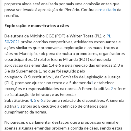
proposta ainda será analisada por mais uma comissão antes que
possa ser levada à apreciação do Plenário. Confira o
resultado
da
reunião.
Exploração e maus-tratos a cães
De autoria de Miltinho CGE (PDT) e Walter Tosta (PL), o
PL
50/2021
proíbe corridas competitivas, atividades extenuantes e
ações similares que promovam a exploração e os maus-tratos a
cães no Município, sob pena de multa a promotores, organizadores
e participantes. O relator Bruno Miranda (PDT) opinou pela
aprovação das emendas 1,4 e 6 e pela rejeição das emendas 2, 3 e
5 e da Subemenda 1, no que foi seguido pelo
colegiado. O Substitutivo
1
, da Comissão de Legislação e Justiça
(CLJ), promove ajustes no texto e a Subemenda
1
estabelece
exceções e responsabilidades na norma. A Emenda aditiva
2
refere-
se à autuação de infrator; e as Emendas
Substitutivas
4
,
5
e
6
alteram a redação de dispositivos. A Emenda
aditiva
3
atribui ao Executivo a definição de critérios para
cumprimento da norma.
No parecer, o parlamentar destacou que a proposição original e
apenas algumas emendas proíbem a corrida de cães, sendo estas