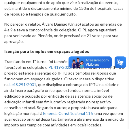
qualquer equipamento de apoio que vise à realização do evento,
seja mantido o distanciamento mínimo de 150m de hospitais, casas
de repouso e templos de qualquer culto.
No parecer o relator, Álvaro Damião (União) acatou as emendas de
4 a 9 e teve a concordância do colegiado. O PL agora aguardará
para ser levado ao Plenário, onde precisará de 21 votos para sua
aprovação.
Isenção para templos em espaços alugados
Tramitando em 1º turno, foi também avaliado e teve parecer
favorável no colegiado o
PL 419/2022
. De autoria de Wesley (PP), o
projeto estende a isenção do IPTU aos templos religiosos que
funcionem em espaços alugados. O texto insere o dispositivo
na
Lei 8.291/2001
, que disciplina a cobrança do IPTU na cidade e
ainda insere parágrafo único que estende a norma a imóvel
edificado e ocupado por entidade de assistência social ou de
educação infantil sem fim lucrativo registrada no respectivo
conselho setorial. Segundo o autor, a proposta busca adequar a
legislação municipal à
Emenda Constitucional 116,
uma vez que em
sua redação original deixa tacitamente a abrangência da isenção do
imposto aos templos com atividades em locais locados.