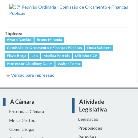
Tópicos:
Álvaro Damião
Bruno Miranda
Comissão de Orçamento e Finanças Públicas
Duda Salabert
Flávia Borja
Léo
Marilda Portela
Miltinho CGE
Professor Claudiney Dulim
Walter Tosta
Versão para impressão
A Câmara
Atividade
Legislativa
Entenda a Câmara
Legislação
Mesa Diretora
Proposições
Como chegar
Reuniões