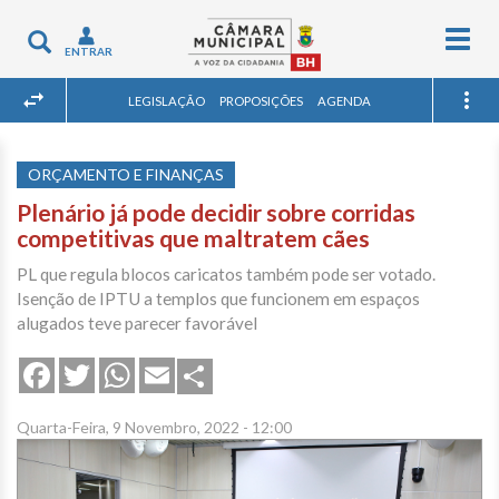
Togg
Toggle
ENTRAR
navig
navigation
LEGISLAÇÃO
PROPOSIÇÕES
AGENDA
ORÇAMENTO E FINANÇAS
Plenário já pode decidir sobre corridas
competitivas que maltratem cães
PL que regula blocos caricatos também pode ser votado.
Isenção de IPTU a templos que funcionem em espaços
alugados teve parecer favorável
Share
Facebook
Twitter
WhatsApp
Email
Quarta-Feira, 9 Novembro, 2022 - 12:00