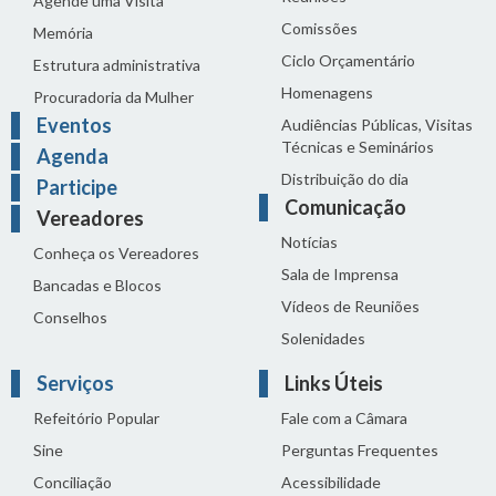
Agende uma Visita
Comissões
Memória
Ciclo Orçamentário
Estrutura administrativa
Homenagens
Procuradoria da Mulher
Eventos
Audiências Públicas, Visitas
Técnicas e Seminários
Agenda
Distribuição do dia
Participe
Comunicação
Vereadores
Notícias
Conheça os Vereadores
Sala de Imprensa
Bancadas e Blocos
Vídeos de Reuniões
Conselhos
Solenidades
Serviços
Links Úteis
Refeitório Popular
Fale com a Câmara
Sine
Perguntas Frequentes
Conciliação
Acessibilidade