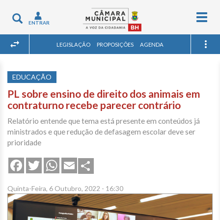
Togg
Toggle
ENTRAR
navig
navigation
LEGISLAÇÃO
PROPOSIÇÕES
AGENDA
EDUCAÇÃO
PL sobre ensino de direito dos animais em
contraturno recebe parecer contrário
Relatório entende que tema está presente em conteúdos já
ministrados e que redução de defasagem escolar deve ser
prioridade
Share
Facebook
Twitter
WhatsApp
Email
Quinta-Feira, 6 Outubro, 2022 - 16:30