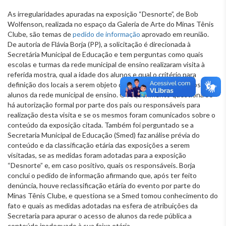
As irregularidades apuradas na exposição “Desnorte”, de Bob
Wolfenson, realizada no espaço da Galeria de Arte do Minas Tênis
Clube, são temas de
pedido de informação
aprovado em reunião.
De autoria de Flávia Borja (PP), a solicitação é direcionada à
Secretária Municipal de Educação e tem perguntas como quais
escolas e turmas da rede municipal de ensino realizaram visita à
referida mostra, qual a idade dos alunos e qual o critério para
definição dos locais a serem objeto de visitação externa pelos
alunos da rede municipal de ensino. O requerimento questiona se
há autorização formal por parte dos pais ou responsáveis para
realização desta visita e se os mesmos foram comunicados sobre o
conteúdo da exposição citada. Também foi perguntado se a
Secretaria Municipal de Educação (Smed) faz análise prévia do
conteúdo e da classificação etária das exposições a serem
visitadas, se as medidas foram adotadas para a exposição
“Desnorte” e, em caso positivo, quais os responsáveis. Borja
conclui o pedido de informação afirmando que, após ter feito
denúncia, houve reclassificação etária do evento por parte do
Minas Tênis Clube, e questiona se a Smed tomou conhecimento do
fato e quais as medidas adotadas na esfera de atribuições da
Secretaria para apurar o acesso de alunos da rede pública a
conteúdo inadequado à sua faixa etária.