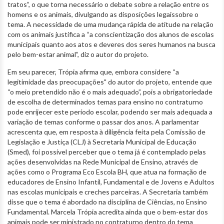
tratos”, o que torna necessário o debate sobre a relação entre os
homens e os animais, divulgando as disposições legaissobre o
tema. A necessidade de uma mudança rápida de atitude na relação
com os animais justifica a “a conscientização dos alunos de escolas
municipais quanto aos atos e deveres dos seres humanos na busca
pelo bem-estar animal”, diz o autor do projeto.
Em seu parecer, Trópia afirma que, embora considere “a
legitimidade das preocupações" do autor do projeto, entende que
“o meio pretendido não é o mais adequado”, pois a obrigatoriedade
de escolha de determinados temas para ensino no contraturno
pode enrijecer este período escolar, podendo ser mais adequada a
variação de temas conforme o passar dos anos. A parlamentar
acrescenta que, em resposta à diligência feita pela Comissão de
Legislação e Justiça (CLJ) à Secretaria Municipal de Educação
(Smed), foi possível perceber que o tema já é contemplado pelas
ações desenvolvidas na Rede Municipal de Ensino, através de
ações como o Programa Eco Escola BH, que atua na formação de
educadores de Ensino Infantil, Fundamental e de Jovens e Adultos
nas escolas municipais e creches parceiras. A Secretaria também
disse que o tema é abordado na disciplina de Ciências, no Ensino
Fundamental. Marcela Trópia acredita ainda que o bem-estar dos
animais pode ser ministrado no contraturno dentro do tema