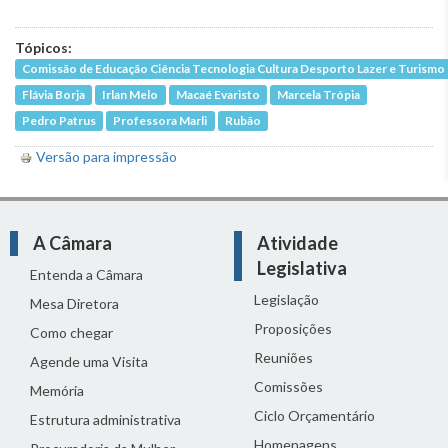
Tópicos:
Comissão de Educação Ciência Tecnologia Cultura Desporto Lazer e Turismo
Flávia Borja
Irlan Melo
Macaé Evaristo
Marcela Trópia
Pedro Patrus
Professora Marli
Rubão
Versão para impressão
A Câmara
Atividade
Legislativa
Entenda a Câmara
Legislação
Mesa Diretora
Proposições
Como chegar
Reuniões
Agende uma Visita
Comissões
Memória
Ciclo Orçamentário
Estrutura administrativa
Homenagens