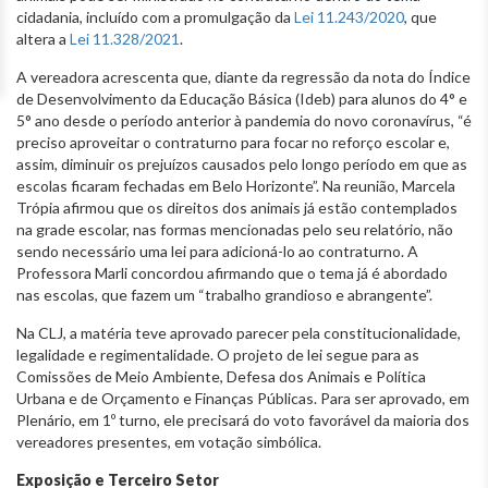
cidadania, incluído com a promulgação da
Lei 11.243/2020
, que
altera a
Lei 11.328/2021
.
A vereadora acrescenta que, diante da regressão da nota do Índice
de Desenvolvimento da Educação Básica (Ideb) para alunos do 4° e
5° ano desde o período anterior à pandemia do novo coronavírus, “é
preciso aproveitar o contraturno para focar no reforço escolar e,
assim, diminuir os prejuízos causados pelo longo período em que as
escolas ficaram fechadas em Belo Horizonte”. Na reunião, Marcela
Trópia afirmou que os direitos dos animais já estão contemplados
na grade escolar, nas formas mencionadas pelo seu relatório, não
sendo necessário uma lei para adicioná-lo ao contraturno. A
Professora Marli concordou afirmando que o tema já é abordado
nas escolas, que fazem um “trabalho grandioso e abrangente”.
Na CLJ, a matéria teve aprovado parecer pela constitucionalidade,
legalidade e regimentalidade. O projeto de lei segue para as
Comissões de Meio Ambiente, Defesa dos Animais e Política
Urbana e de Orçamento e Finanças Públicas. Para ser aprovado, em
Plenário, em 1º turno, ele precisará do voto favorável da maioria dos
vereadores presentes, em votação simbólica.
Exposição e Terceiro Setor