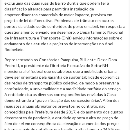
exclui uma das duas ruas do Bairro Buritis que podem ter a
classificação alterada para permitir a instalação de
empreendimentos comerciais de maior impacto, prevista em
projeto de lei do Executivo. Problemas de trânsito em outros
pontos da cidade serão conferidos de perto em abril. Em resposta a
questionamento enviado em dezembro, o Departamento Nacional
de Infraestrutura e Transporte (Dnit) enviou informações sobre o
andamento dos estudos e projetos de intervenções no Anel
Rodoviário.
Representando os Consórcios Pampulha, BHLeste, Dez e Dom
Pedro II, o presidente da Diretoria Executiva do Setra-BH
menciona a lei federal que estabelece que a mobilidade urbana
deve ser orientada pela garantia de sustentabilidade econômica
das redes de transporte público coletivo, de modo a preservar a
continuidade, a universalidade e a modicidade tarifária do serviço.
A entidade cita as diversas correspondências enviadas à Casa
demonstrando a “grave situação das concessionárias”. Além dos
reajustes anuais obrigatórios previstos no contrato, não
concedidos pela Prefeitura desde 2017, e do aumento dos custos
decorrentes da pandemia, a entidade aponta o alto no preço do
óleo diesel em consequência da elevação o aumento dos preços
internacionais do petróleo; neste mês, a alta chegou a 24,9% em