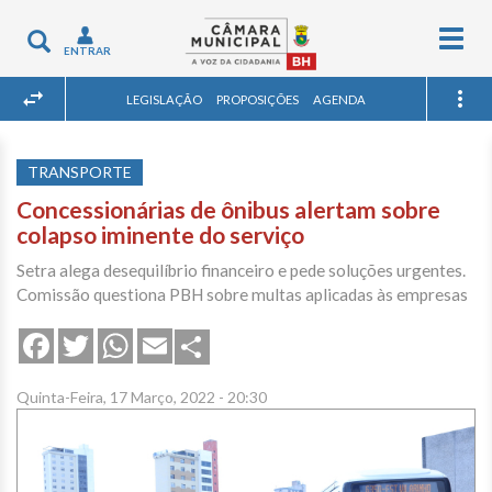
Togg
Toggle
ENTRAR
navig
navigation
LEGISLAÇÃO
PROPOSIÇÕES
AGENDA
TRANSPORTE
Concessionárias de ônibus alertam sobre
colapso iminente do serviço
Setra alega desequilíbrio financeiro e pede soluções urgentes.
Comissão questiona PBH sobre multas aplicadas às empresas
Share
Facebook
Twitter
WhatsApp
Email
Quinta-Feira, 17 Março, 2022 - 20:30