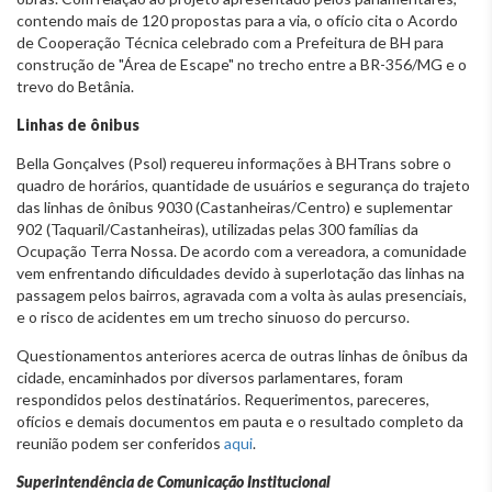
contendo mais de 120 propostas para a via, o ofício cita o Acordo
de Cooperação Técnica celebrado com a Prefeitura de BH para
construção de "Área de Escape" no trecho entre a BR-356/MG e o
trevo do Betânia.
Linhas de ônibus
Bella Gonçalves (Psol) requereu informações à BHTrans sobre o
quadro de horários, quantidade de usuários e segurança do trajeto
das linhas de ônibus 9030 (Castanheiras/Centro) e suplementar
902 (Taquaril/Castanheiras), utilizadas pelas 300 famílias da
Ocupação Terra Nossa. De acordo com a vereadora, a comunidade
vem enfrentando dificuldades devido à superlotação das linhas na
passagem pelos bairros, agravada com a volta às aulas presenciais,
e o risco de acidentes em um trecho sinuoso do percurso.
Questionamentos anteriores acerca de outras linhas de ônibus da
cidade, encaminhados por diversos parlamentares, foram
respondidos pelos destinatários. Requerimentos, pareceres,
ofícios e demais documentos em pauta e o resultado completo da
reunião podem ser conferidos
aqui
.
S
uperintendência de Comunicação Institucional