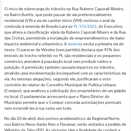
O risco de sobrecarga do trânsito na Rua Rubens Caporali Ribeiro,
no Bairro Buritis, que pode passar de via preferencialmente
residencial (VR) a via de caráter misto (VM), motivou o aval da
comissão à emenda de Braulio Lara ao
PL 155/2021
, do Executivo,
que altera a classificação viária da Rubens Caporali Ribeiro e da Rua
das Ostras, permitindo a instalação de empreendimentos de maior
impacto ambiental e urbanístico. A
emenda
exclui a primeira via do
texto. O parecer de Wesley (sem partido) destaca que 95% dos
imóveis do trecho referido no PL são residenciais e os pequenos
comércios atendem à população local sem produzir ruídos e
poluição. A permissão também causaria impactos no trânsito,
atraindo uma movimentação incompatível com as características da
via. As mesmas alegações, segundo ele, justificaram o voto
contrário do relator do Conselho Municipal de Política Urbana
(Compur), que analisou a solicitação dos proprietários de um galpão
no local. O parlamentar acrescenta que o Plano Diretor do
Município permite que o Compur conceda autorizações pontuais
sem estendê-las à rua como um todo.
No dia 20 de abril, dois pontos problemáticos da Regional Norte,
nos Bairros Novo Aarão Reis e Floramar, serão visitados a pedido de
Wilsinho da Tabu (PP). As vistorias têm a finalidade de conferir a