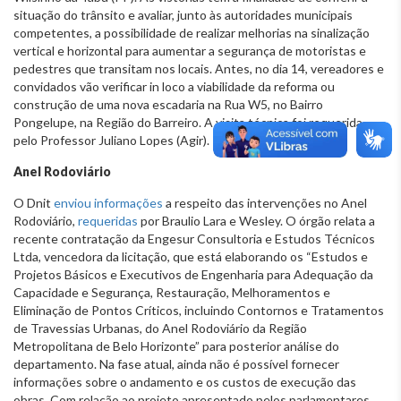
situação do trânsito e avaliar, junto às autoridades municipais
competentes, a possibilidade de realizar melhorias na sinalização
vertical e horizontal para aumentar a segurança de motoristas e
pedestres que transitam nos locais. Antes, no dia 14, vereadores e
convidados vão verificar in loco a viabilidade da reforma ou
construção de uma nova escadaria na Rua W5, no Bairro
Pongelupe, na Região do Barreiro. A visita técnica foi requerida
pelo Professor Juliano Lopes (Agir).
Anel Rodoviário
O Dnit
enviou informações
a respeito das intervenções no Anel
Rodoviário,
requeridas
por Braulio Lara e Wesley. O órgão relata a
recente contratação da Engesur Consultoria e Estudos Técnicos
Ltda, vencedora da licitação, que está elaborando os “Estudos e
Projetos Básicos e Executivos de Engenharia para Adequação da
Capacidade e Segurança, Restauração, Melhoramentos e
Eliminação de Pontos Críticos, incluindo Contornos e Tratamentos
de Travessias Urbanas, do Anel Rodoviário da Região
Metropolitana de Belo Horizonte” para posterior análise do
departamento. Na fase atual, ainda não é possível fornecer
informações sobre o andamento e os custos de execução das
obras. Com relação ao projeto apresentado pelos parlamentares,