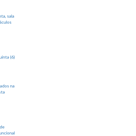
ta, sala
áculos
inta (6)
sados na
sta
 de
uncional