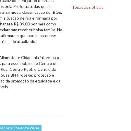
 atualizados em junho de 2021.
s pela Prefeitura, das quais
Todas as notícias
ilizarmos a classificação do IBGE,
m situação de rua é formada por
nhar até R$ 89,00 por mês como
clararam receber bolsa família. No
s afirmaram que nunca ou quase
 têm sido atualizados
 Alimentar e Cidadania informou à
 para esse público: o Centro de
 Rua (Centro Pop); o Centro de
 o Suas BH Protege: proteção e
ento da promoção da equidade e da
veis.
sporte e Sistema Viário