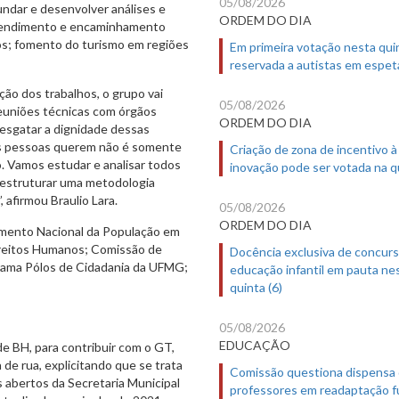
05/08/2026
ndar e desenvolver análises e
ORDEM DO DIA
 atendimento e encaminhamento
dos; fomento do turismo em regiões
Em primeira votação nesta quin
reservada a autistas em espet
ão dos trabalhos, o grupo vai
05/08/2026
reuniões técnicas com órgãos
ORDEM DO DIA
esgatar a dignidade dessas
as pessoas querem não é somente
Criação de zona de incentivo à
. Vamos estudar e analisar todos
inovação pode ser votada na qu
 estruturar uma metodologia
 afirmou Braulio Lara.
05/08/2026
ORDEM DO DIA
imento Nacional da População em
ireitos Humanos; Comissão de
Docência exclusiva de concur
rama Pólos de Cidadania da UFMG;
educação infantil em pauta ne
quinta (6)
05/08/2026
EDUCAÇÃO
e BH, para contribuir com o GT,
de rua, explicitando que se trata
Comissão questiona dispensa
abertos da Secretaria Municipal
professores em readaptação f