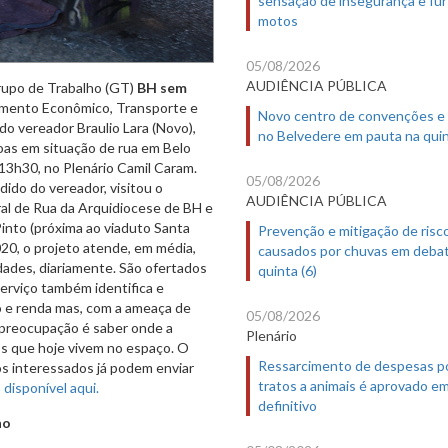
motos
05/08/2026
AUDIÊNCIA PÚBLICA
upo de Trabalho (GT)
BH sem
imento Econômico, Transporte e
Novo centro de convenções e
do vereador Braulio Lara (Novo),
no Belvedere em pauta na quin
oas em situação de rua em Belo
 13h30, no Plenário Camil Caram.
05/08/2026
dido do vereador, visitou o
AUDIÊNCIA PÚBLICA
oral de Rua da Arquidiocese de BH e
into (próxima ao viaduto Santa
Prevenção e mitigação de risc
020, o projeto atende, em média,
causados por chuvas em deba
ades, diariamente. São ofertados
quinta (6)
serviço também identifica e
ho e renda mas, com a ameaça de
05/08/2026
 preocupação é saber onde a
Plenário
os que hoje vivem no espaço. O
Ressarcimento de despesas p
os interessados já podem enviar
tratos a animais é aprovado e
 disponível aqui.
definitivo
ho