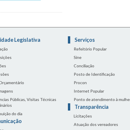
idade Legislativa
Serviços
lação
Refeitório Popular
sições
Sine
ões
Conciliação
sões
Posto de Identificação
 Orçamentário
Procon
nagens
Internet Popular
cias Públicas, Visitas Técnicas
Ponto de atendimento à mulhe
inários
Transparência
buição do dia
Licitações
unicação
Atuação dos vereadores