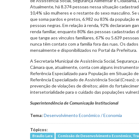
de Assistência Social, Segurança Alimentar e Cidadania,
Atualmente, há 8.374 pessoas nessa situação cadastrada
10,4% são mulheres e o restante do sexo masculino. Se ut
que soma pardos e pretos, 6.982 ou 83% da população e
pessoas negras. Em relação à renda, 92% declararam ga
renda familiar, enquanto 80% das pessoas cadastradas de
que tange aos vínculos familiares, 67% ou 5.639 pessoa
nunca têm contato com a família fora das ruas. Os dados
mensalmente e disponibilizados no Portal da Prefeitura.
A Secretaria Municipal de Assistência Social, Segurança
Câmara que, atualmente, conta com alguns instrumentos
Referência Especializado para População em Situação de
Referência Especializado de Assistência Social (Creas);
prevenção de violações de direitos; além do fortalecim
intersetorialidade para o cuidado das populações vulnerá
Superintendência de Comunicação Institucional
Tema:
Desenvolvimento Econômico / Economia
Tópicos:
Braulio Lara
Comissão de Desenvolvimento Econômico, Tran