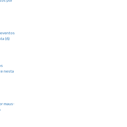
 eventos
ta (6)
os
te nesta
or maus-
m