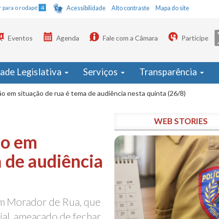
Ir para o rodapé
4
Acessibilidade
Alto contraste
Mapa do site
Eventos
Agenda
Fale com a Câmara
Participe
dade Legislativa
Serviços
Transparência
ão em situação de rua é tema de audiência nesta quinta (26/8)
WEB STORIES
ão em
a de audiência
em Morador de Rua, que
ial, ameaçado de fechar