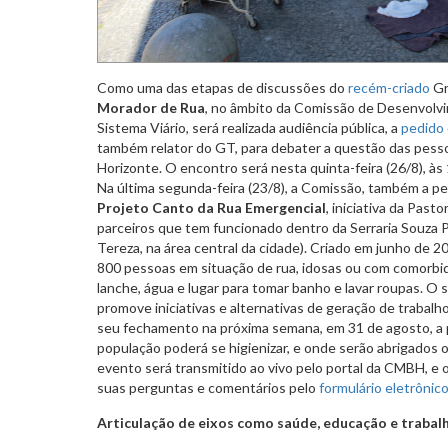
Como uma das etapas de discussões do
recém-criado
Gr
Morador de Rua
, no âmbito da Comissão de Desenvolv
Sistema Viário, será realizada audiência pública, a
pedido
também relator do GT, para debater a questão das pess
Horizonte. O encontro será nesta quinta-feira (26/8), às
Na última segunda-feira (23/8), a Comissão, também a pe
Projeto Canto da Rua Emergencial
, iniciativa da Past
parceiros que tem funcionado dentro da Serraria Souza P
Tereza, na área central da cidade). Criado em junho de 2
800 pessoas em situação de rua, idosas ou com comorbid
lanche, água e lugar para tomar banho e lavar roupas. O 
promove iniciativas e alternativas de geração de trabal
seu fechamento na próxima semana, em 31 de agosto, a
população poderá se higienizar, e onde serão abrigados 
evento será transmitido ao vivo pelo portal da CMBH, e 
suas perguntas e comentários pelo
formulário eletrônico
Articulação de eixos como saúde, educação e trabal