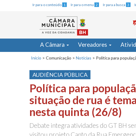
Ir para o conteúdo
1
Ir para o menu
2
Ir para a busca
3
A Câmara
Vereadores
Ativi
Início
>
Comunicação
>
Notícias
>
Política para populaç
AUDIÊNCIA PÚBLICA
Política para populaç
situação de rua é tem
nesta quinta (26/8)
Debate integra atividades do GT BH s
visitou projeto Canto da Rua Emergenc