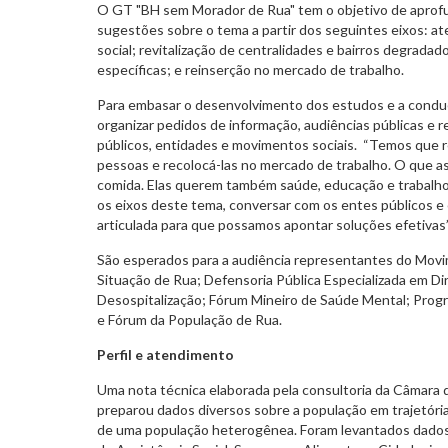
O GT "BH sem Morador de Rua" tem o objetivo de aprofu
sugestões sobre o tema a partir dos seguintes eixos:
social; revitalização de centralidades e bairros degrada
específicas; e reinserção no mercado de trabalho.
Para embasar o desenvolvimento dos estudos e a conduç
organizar pedidos de informação, audiências públicas e 
públicos, entidades e movimentos sociais. “Temos que r
pessoas e recolocá-las no mercado de trabalho. O que 
comida. Elas querem também saúde, educação e trabalho
os eixos deste tema, conversar com os entes públicos e
articulada para que possamos apontar soluções efetivas”,
São esperados para a audiência representantes do Mov
Situação de Rua; Defensoria Pública Especializada em D
Desospitalização; Fórum Mineiro de Saúde Mental; Prog
e Fórum da População de Rua.
Perfil e atendimento
Uma nota técnica elaborada pela consultoria da Câmara d
preparou dados diversos sobre a população em trajetória 
de uma população heterogênea. Foram levantados dados 