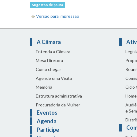
Sugestão de pauta
Versão para impressão
A Câmara
Ativ
Entenda a Câmara
Legis
Mesa Diretora
Propo
Como chegar
Reuni
Agende uma Visita
Comis
Memória
Ciclo
Estrutura administrativa
Home
Procuradoria da Mulher
Audiên
e Sem
Eventos
Distri
Agenda
Com
Participe