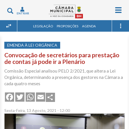
Togg
Toggle
ENTRAR
navig
navigation
LEGISLAÇÃO
PROPOSIÇÕES
AGENDA
EMENDA À LEI ORGÂNICA
Convocação de secretários para prestação
de contas já pode ir a Plenário
Comissão Especial analisou PELO 2/2021, que altera a Lei
Orgânica, determinando a presença dos gestores na Câmara a
cada quatro meses
Share
Facebook
Twitter
WhatsApp
Email
Sexta-Feira, 13 Agosto, 2021 - 12:00