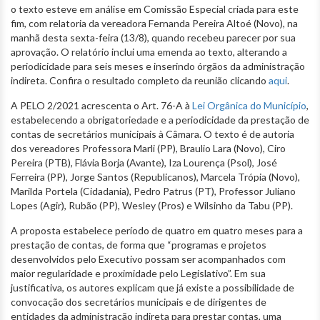
o texto esteve em análise em Comissão Especial criada para este
fim, com relatoria da vereadora Fernanda Pereira Altoé (Novo), na
manhã desta sexta-feira (13/8), quando recebeu parecer por sua
aprovação. O relatório inclui uma emenda ao texto, alterando a
periodicidade para seis meses e inserindo órgãos da administração
indireta. Confira o resultado completo da reunião clicando
aqui
.
A PELO 2/2021 acrescenta o Art. 76-A à
Lei Orgânica do Município
,
estabelecendo a obrigatoriedade e a periodicidade da prestação de
contas de secretários municipais à Câmara. O texto é de autoria
dos vereadores Professora Marli (PP), Braulio Lara (Novo), Ciro
Pereira (PTB), Flávia Borja (Avante), Iza Lourença (Psol), José
Ferreira (PP), Jorge Santos (Republicanos), Marcela Trópia (Novo),
Marilda Portela (Cidadania), Pedro Patrus (PT), Professor Juliano
Lopes (Agir), Rubão (PP), Wesley (Pros) e Wilsinho da Tabu (PP).
A proposta estabelece período de quatro em quatro meses para a
prestação de contas, de forma que “programas e projetos
desenvolvidos pelo Executivo possam ser acompanhados com
maior regularidade e proximidade pelo Legislativo”. Em sua
justificativa, os autores explicam que já existe a possibilidade de
convocação dos secretários municipais e de dirigentes de
entidades da administração indireta para prestar contas, uma