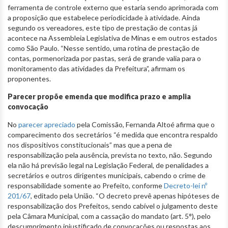
ferramenta de controle externo que estaria sendo aprimorada com
a proposição que estabelece periodicidade à atividade. Ainda
segundo os vereadores, este tipo de prestação de contas já
acontece na Assembleia Legislativa de Minas e em outros estados
como São Paulo. “Nesse sentido, uma rotina de prestação de
contas, pormenorizada por pastas, será de grande valia para o
monitoramento das atividades da Prefeitura”, afirmam os
proponentes.
Parecer propõe emenda que modifica prazo e amplia
convocação
No
parecer apreciado
pela Comissão, Fernanda Altoé afirma que o
comparecimento dos secretários “é medida que encontra respaldo
nos dispositivos constitucionais” mas que a pena de
responsabilização pela ausência, prevista no texto, não. Segundo
ela não há previsão legal na Legislação Federal, de penalidades a
secretários e outros dirigentes municipais, cabendo o crime de
responsabilidade somente ao Prefeito, conforme
Decreto-lei nº
201/67
, editado pela União. “O decreto prevê apenas hipóteses de
responsabilização dos Prefeitos, sendo cabível o julgamento deste
pela Câmara Municipal, com a cassação do mandato (art. 5°), pelo
descumprimento injustificado de convocações ou respostas aos