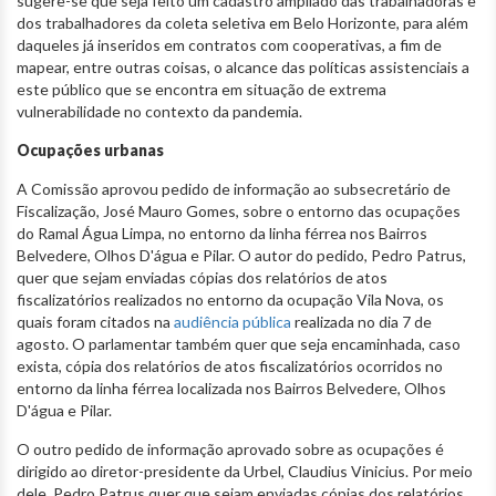
sugere-se que seja feito um cadastro ampliado das trabalhadoras e
dos trabalhadores da coleta seletiva em Belo Horizonte, para além
daqueles já inseridos em contratos com cooperativas, a fim de
mapear, entre outras coisas, o alcance das políticas assistenciais a
este público que se encontra em situação de extrema
vulnerabilidade no contexto da pandemia.
Ocupações urbanas
A Comissão aprovou pedido de informação ao subsecretário de
Fiscalização, José Mauro Gomes, sobre o entorno das ocupações
do Ramal Água Limpa, no entorno da linha férrea nos Bairros
Belvedere, Olhos D'água e Pilar. O autor do pedido, Pedro Patrus,
quer que sejam enviadas cópias dos relatórios de atos
fiscalizatórios realizados no entorno da ocupação Vila Nova, os
quais foram citados na
audiência pública
realizada no dia 7 de
agosto. O parlamentar também quer que seja encaminhada, caso
exista, cópia dos relatórios de atos fiscalizatórios ocorridos no
entorno da linha férrea localizada nos Bairros Belvedere, Olhos
D'água e Pilar.
O outro pedido de informação aprovado sobre as ocupações é
dirigido ao diretor-presidente da Urbel, Claudius Vinicius. Por meio
dele, Pedro Patrus quer que sejam enviadas cópias dos relatórios