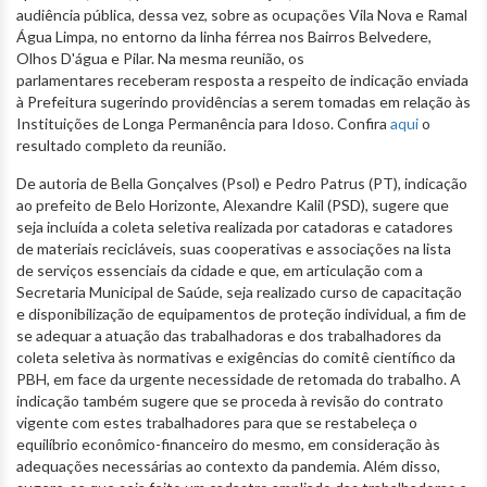
audiência pública, dessa vez, sobre as ocupações Vila Nova e Ramal
Água Limpa, no entorno da linha férrea nos Bairros Belvedere,
Olhos D'água e Pilar. Na mesma reunião, os
parlamentares receberam resposta a respeito de indicação enviada
à Prefeitura sugerindo providências a serem tomadas em relação às
Instituições de Longa Permanência para Idoso. Confira
aqui
o
resultado completo da reunião.
De autoria de Bella Gonçalves (Psol) e Pedro Patrus (PT), indicação
ao prefeito de Belo Horizonte, Alexandre Kalil (PSD), sugere que
seja incluída a coleta seletiva realizada por catadoras e catadores
de materiais recicláveis, suas cooperativas e associações na lista
de serviços essenciais da cidade e que, em articulação com a
Secretaria Municipal de Saúde, seja realizado curso de capacitação
e disponibilização de equipamentos de proteção individual, a fim de
se adequar a atuação das trabalhadoras e dos trabalhadores da
coleta seletiva às normativas e exigências do comitê científico da
PBH, em face da urgente necessidade de retomada do trabalho. A
indicação também sugere que se proceda à revisão do contrato
vigente com estes trabalhadores para que se restabeleça o
equilíbrio econômico-financeiro do mesmo, em consideração às
adequações necessárias ao contexto da pandemia. Além disso,