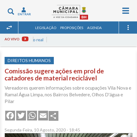
Togg
Toggle
ENTRAR
navig
navigation
LEGISLAÇÃO
PROPOSIÇÕES
AGENDA
niões em tempo real
AO VIVO
DIREITOS HUMANOS
Comissão sugere ações em prol de
catadores de material reciclável
Vereadores querem informações sobre ocupações Vila Nova e
Ramal Água Limpa, nos Bairros Belvedere, Olhos D'água e
Pilar
Share
Facebook
Twitter
WhatsApp
Email
Segunda-Feira, 10 Agosto, 2020 - 18:45