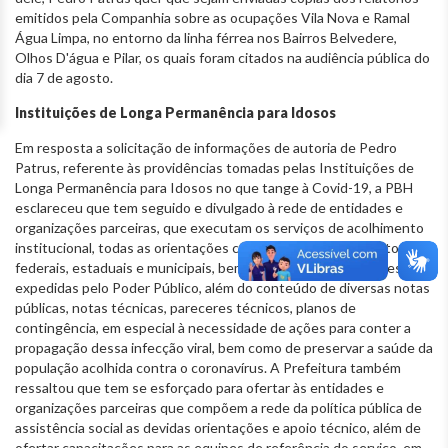
emitidos pela Companhia sobre as ocupações Vila Nova e Ramal
Água Limpa, no entorno da linha férrea nos Bairros Belvedere,
Olhos D'água e Pilar, os quais foram citados na audiência pública do
dia 7 de agosto.
Instituições de Longa Permanência para Idosos
Em resposta a solicitação de informações de autoria de Pedro
Patrus, referente às providências tomadas pelas Instituições de
Longa Permanência para Idosos no que tange à Covid-19, a PBH
esclareceu que tem seguido e divulgado à rede de entidades e
organizações parceiras, que executam os serviços de acolhimento
institucional, todas as orientações contempladas nos decretos
federais, estaduais e municipais, bem como as recomendações
expedidas pelo Poder Público, além do conteúdo de diversas notas
públicas, notas técnicas, pareceres técnicos, planos de
contingência, em especial à necessidade de ações para conter a
propagação dessa infecção viral, bem como de preservar a saúde da
população acolhida contra o coronavírus. A Prefeitura também
ressaltou que tem se esforçado para ofertar às entidades e
organizações parceiras que compõem a rede da política pública de
assistência social as devidas orientações e apoio técnico, além de
ofertar capacitações para as equipes de referência do serviço, em