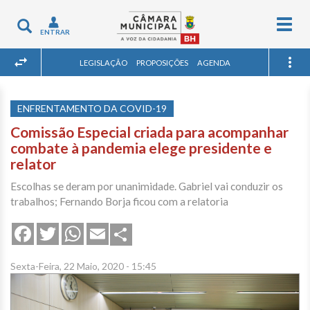
Togg
Toggle
ENTRAR
navig
navigation
LEGISLAÇÃO
PROPOSIÇÕES
AGENDA
ENFRENTAMENTO DA COVID-19
Comissão Especial criada para acompanhar
combate à pandemia elege presidente e
relator
Escolhas se deram por unanimidade. Gabriel vai conduzir os
trabalhos; Fernando Borja ficou com a relatoria
Share
Facebook
Twitter
WhatsApp
Email
Sexta-Feira, 22 Maio, 2020 - 15:45