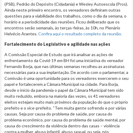
(PSB), Pedrão do Depósito (Cidadania) e Wesley Autoescola (Pros).
Ainda neste primeiro encontro, os vereadores definiram outras
questões para a viabilidade dos trabalhos, como o dia da semana, o
horário e a periodicidade das reuniões. Ficou deliberado que os
encontros serão semanais, às terças-feiras, às 10h, no Plenário
Helvécio Arantes.
Confira aqui o resultado completo da reunião.
Fortalecimento do Legislativo e agilidade nas ações
A Comissão Especial de Estudo que irá analisar as ações de
enfrentamento da Covid-19 em BH foi uma iniciativa do vereador
Fernando Borja, que nas últimas semanas recolheu as assinaturas
necessárias para a sua implantação. De acordo com o parlamentar, a
Comissão é uma oportunidade para os vereadores exercerem o seu
papel e fortalecerem a Câmara Municipal na cidade. Para Borja,
desde o início da pandemia o papel da Câmara Municipal tem sido
muito reduzido, embora na maioria das vezes, os 41 vereadores
eleitos estejam muito mais próximos da população do que o próprio
prefeito e o vice-prefeito. “Tem muita gente sofrendo e por várias
causas. Seja por causa do problema de saúde, por causa do
problema econômico, por causa do problema de saúde mental, por
causa do crescimento da violência dentro das casas – violência
contra a mulher, abuso infantil, abuso sexual, ou seja, nós