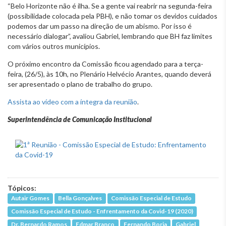
“Belo Horizonte não é ilha. Se a gente vai reabrir na segunda-feira
(possibilidade colocada pela PBH), e não tomar os devidos cuidados
podemos dar um passo na direção de um abismo. Por isso é
necessário dialogar”, avaliou Gabriel, lembrando que BH faz limites
com vários outros municípios.
O próximo encontro da Comissão ficou agendado para a terça-
feira, (26/5), às 10h, no Plenário Helvécio Arantes, quando deverá
ser apresentado o plano de trabalho do grupo.
Assista ao vídeo com a íntegra da reunião
.
Superintendência de Comunicação Institucional
Tópicos:
Autair Gomes
Bella Gonçalves
Comissão Especial de Estudo
Comissão Especial de Estudo - Enfrentamento da Covid-19 (2020)
Dr. Bernardo Ramos
Edmar Branco
Fernando Borja
Gabriel