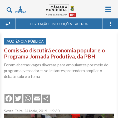
Togg
Toggle
ENTRAR
navig
navigation
LEGISLAÇÃO
PROPOSIÇÕES
AGENDA
AUDIÊNCIA PÚBLICA
Comissão discutirá economia popular e o
Programa Jornada Produtiva, da PBH
Foram abertas vagas diversas para ambulantes por meio do
programa; vereadores solicitantes pretendem ampliar o
debate sobre o tema
Share
Facebook
Twitter
WhatsApp
Email
Sexta-Feira, 24 Maio, 2019 - 15:30