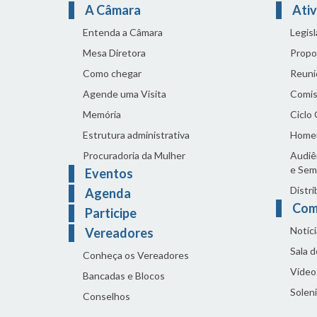
A Câmara
Ativ
Entenda a Câmara
Legis
Mesa Diretora
Propo
Como chegar
Reuni
Agende uma Visita
Comis
Memória
Ciclo
Estrutura administrativa
Home
Procuradoria da Mulher
Audiên
e Sem
Eventos
Distri
Agenda
Com
Participe
Notíci
Vereadores
Sala 
Conheça os Vereadores
Vídeo
Bancadas e Blocos
Solen
Conselhos