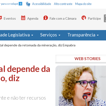
Ir para o rodapé
4
Acessibilidade
Alto contraste
Mapa do site
Eventos
Agenda
Fale com a Câmara
Participe
dade Legislativa
Serviços
Transparência
al depende da retomada da mineração, diz Empabra
WEB STORIES
al depende da
, diz
nte e não ter recursos