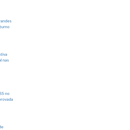
grandes
 turno
tiva
l nas
UBS no
aprovada
de