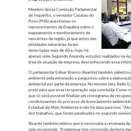
Membro dessa Comissão Parlamentar
de Inquérito, o vereador Catatau do
Povo (PHS) questionou os
representantes da Empabra sobre o
mapeamento e monitoramento de
nascentes da região, já que antes das
atividades minerárias foram
detectadas mais de 60 e, hoje, há
apenas uma. Segundo Amanda, estudos realizados na é
área de atuação da empresa, desconhecendo essa infor
O parlamentar Edmar Branco (Avante) também salientou 
ambiente pela mineração e perguntou sobre a elaboraçã
ambiental por parte da empresa. No mesmo viés, Bella Go
prazo para que essa recuperação seja concluída. Como re
que só será possível finalizar um cronograma de recuper
condicionantes do processo de licenciamento ambiental
Estadual de Meio Ambiente e não há data para isso. “A
dos trabalhos, que foram paralisados no segundo semest
Ricardo também relatou que é necessária a retomada da a
seja recuperada. “A empresa tem concessão de lavra, mas