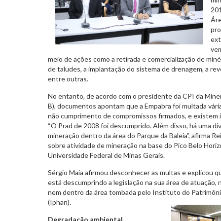
201
Áre
pro
ext
vem
meio de ações como a retirada e comercialização de min
de taludes, a implantação do sistema de drenagem, a re
entre outras.
No entanto, de acordo com o presidente da CPI da Miner
B), documentos apontam que a Empabra foi multada vária
não cumprimento de compromissos firmados, e existem in
“O Prad de 2008 foi descumprido. Além disso, há uma di
mineração dentro da área do Parque da Baleia”, afirma 
sobre atividade de mineração na base do Pico Belo Horiz
Universidade Federal de Minas Gerais.
Sérgio Maia afirmou desconhecer as multas e explicou q
está descumprindo a legislação na sua área de atuação,
nem dentro da área tombada pelo Instituto do Patrimônio
(Iphan).
Degradação ambiental