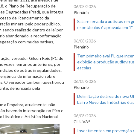
8, o Plano de Recuperação de
06/08/2026
as Degradadas (Prad), que integra
Plenário
cesso de licenciamento da
Sala reservada a autistas em 
ração mineral pelo poder público,
espetáculos é aprovada em 1º
 sendo realizado dentro da lei por
ério abandonado, a reconformação
06/08/2026
vegetação com mudas nativas,
Plenário
Tem primeiro aval PL que incen
ação, vereador Gilson Reis (PC do
exibição e produção audiovisua
s vezes, em anos anteriores, por
escolas
dícios de outras irregularidades.
vergência de informação sobre
06/08/2026
Reis. O vereador também questionou
Plenário
onte, denunciada pela
Delimitação de área de nova 
bairro Novo das Indústrias é 
ue a Empabra, atualmente, não
 não havendo intervenção no Pico e
06/08/2026
 Histórico e Artístico Nacional
CHUVAS
Investimentos em prevenção 