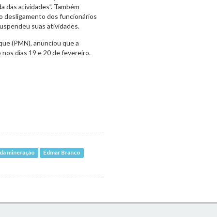
da das atividades”. Também
 o desligamento dos funcionários
suspendeu suas atividades.
rique (PMN), anunciou que a
 nos dias 19 e 20 de fevereiro.
 da mineração
Edmar Branco