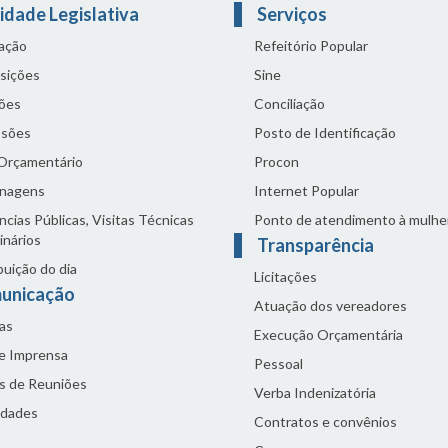
idade Legislativa
Serviços
lação
Refeitório Popular
sições
Sine
ões
Conciliação
sões
Posto de Identificação
 Orçamentário
Procon
nagens
Internet Popular
cias Públicas, Visitas Técnicas
Ponto de atendimento à mulhe
inários
Transparência
buição do dia
Licitações
unicação
Atuação dos vereadores
as
Execução Orçamentária
de Imprensa
Pessoal
s de Reuniões
Verba Indenizatória
idades
Contratos e convênios