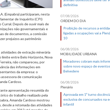
definitiva
. (Empabra) participaram, nesta
07/08/2026
arlamentar de Inquérito (CPI)
ORDEM DO DIA
o Curral. Depois de ouvir mais de
Proibição de recursos a entid
ganizações não governamentais e
ligadas a ocupações vai a Plená
inas de documentos, a comissão
10
zer prejuízos ao patrimônio
06/08/2026
 atividades de extração minerária
MOBILIDADE URBANA
o limite entre Belo Horizonte, Nova
Moradores cobram mais infor
Ferreira, não compareceu, por
sobre novo espaço de evento
evância das informações em
Belvedere
esentantes da empresa: o
 a assessora de comunicação
anda Cardoso.
06/08/2026
Plenário
ante apresentação resumida do
Aprovada em 1º turno docênci
tórico do trabalho realizado pela
exclusiva de concursados na 
pabra, Amanda Cardoso mostrou
infantil
, desde a retomada das atividades
erárias em 2012 até meados de