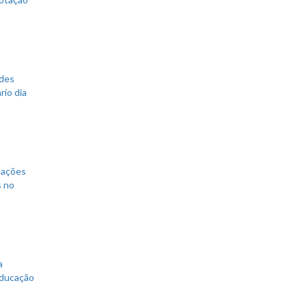
ades
rio dia
mações
s no
a
educação