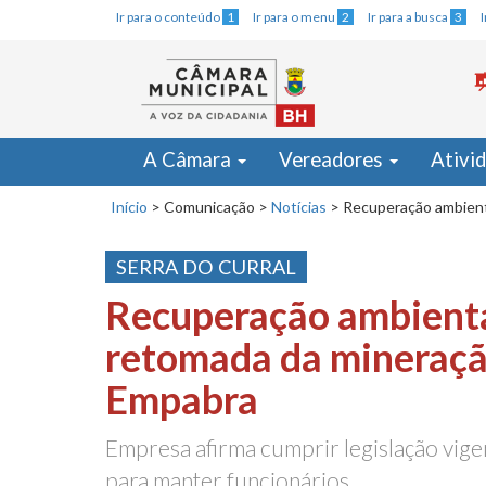
Ir para o conteúdo
1
Ir para o menu
2
Ir para a busca
3
A Câmara
Vereadores
Ativi
Início
>
Comunicação
>
Notícias
>
Recuperação ambient
SERRA DO CURRAL
Recuperação ambient
retomada da mineração
Empabra
Empresa afirma cumprir legislação vige
para manter funcionários