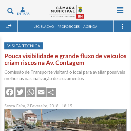
Togg
Toggle
ENTRAR
navig
navigation
LEGISLAÇÃO
PROPOSIÇÕES
AGENDA
VISITA TÉCNICA
Pouca visibilidade e grande fluxo de veículos
criam riscos na Av. Contagem
Comissão de Transporte visitará o local para avaliar possíveis
melhorias na sinalização de cruzamentos
Share
Facebook
Twitter
WhatsApp
Email
Sexta-Feira, 2 Fevereiro, 2018 - 18:15