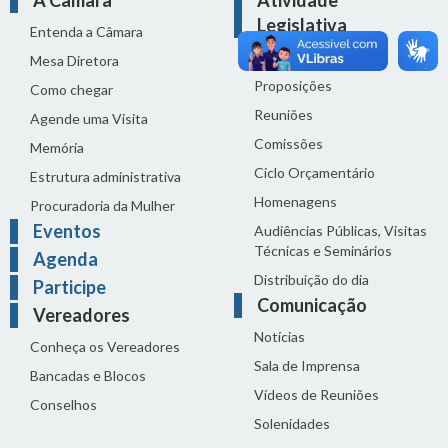
A Câmara
Atividade
Legislativa
Entenda a Câmara
Legislação
Mesa Diretora
Proposições
Como chegar
Reuniões
Agende uma Visita
Comissões
Memória
Ciclo Orçamentário
Estrutura administrativa
Homenagens
Procuradoria da Mulher
Eventos
Audiências Públicas, Visitas
Técnicas e Seminários
Agenda
Distribuição do dia
Participe
Comunicação
Vereadores
Notícias
Conheça os Vereadores
Sala de Imprensa
Bancadas e Blocos
Vídeos de Reuniões
Conselhos
Solenidades