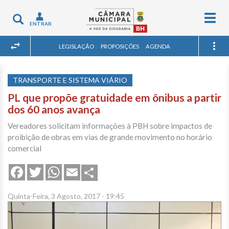
Togg
Toggle
ENTRAR
navig
navigation
LEGISLAÇÃO
PROPOSIÇÕES
AGENDA
TRANSPORTE E SISTEMA VIÁRIO
PL que propõe gratuidade em ônibus a partir
dos 60 anos avança
Vereadores solicitam informações à PBH sobre impactos de
proibição de obras em vias de grande movimento no horário
comercial
Share
Facebook
Twitter
WhatsApp
Email
Quinta-Feira, 3 Agosto, 2017 - 19:45