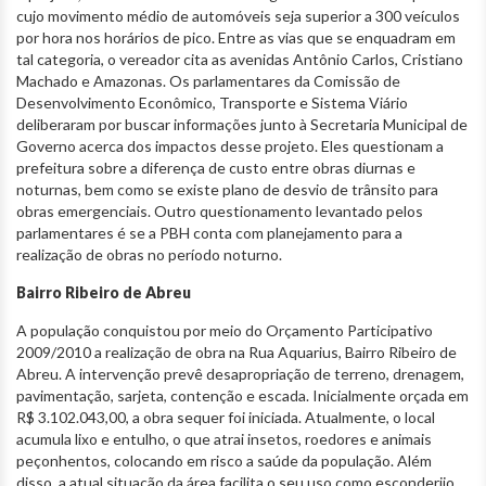
cujo movimento médio de automóveis seja superior a 300 veículos
por hora nos horários de pico. Entre as vias que se enquadram em
tal categoria, o vereador cita as avenidas Antônio Carlos, Cristiano
Machado e Amazonas. Os parlamentares da Comissão de
Desenvolvimento Econômico, Transporte e Sistema Viário
deliberaram por buscar informações junto à Secretaria Municipal de
Governo acerca dos impactos desse projeto. Eles questionam a
prefeitura sobre a diferença de custo entre obras diurnas e
noturnas, bem como se existe plano de desvio de trânsito para
obras emergenciais. Outro questionamento levantado pelos
parlamentares é se a PBH conta com planejamento para a
realização de obras no período noturno.
Bairro Ribeiro de Abreu
A população conquistou por meio do Orçamento Participativo
2009/2010 a realização de obra na Rua Aquarius, Bairro Ribeiro de
Abreu. A intervenção prevê desapropriação de terreno, drenagem,
pavimentação, sarjeta, contenção e escada. Inicialmente orçada em
R$ 3.102.043,00, a obra sequer foi iniciada. Atualmente, o local
acumula lixo e entulho, o que atrai insetos, roedores e animais
peçonhentos, colocando em risco a saúde da população. Além
disso, a atual situação da área facilita o seu uso como esconderijo