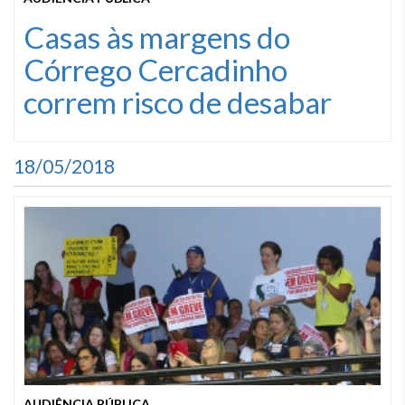
Casas às margens do
Córrego Cercadinho
correm risco de desabar
18/05/2018
AUDIÊNCIA PÚBLICA