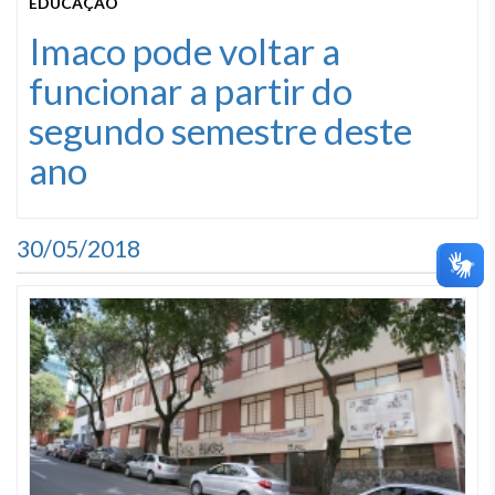
EDUCAÇÃO
Imaco pode voltar a
funcionar a partir do
segundo semestre deste
ano
30/05/2018