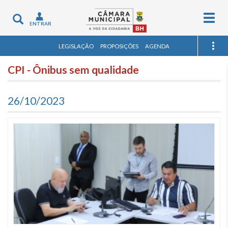
Togg
Toggle
ENTRAR
navig
navigation
LEGISLAÇÃO
PROPOSIÇÕES
AGENDA
CPI - Ônibus sem qualidade
26/10/2023