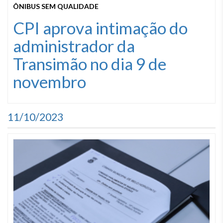
ÔNIBUS SEM QUALIDADE
CPI aprova intimação do
administrador da
Transimão no dia 9 de
novembro
11/10/2023