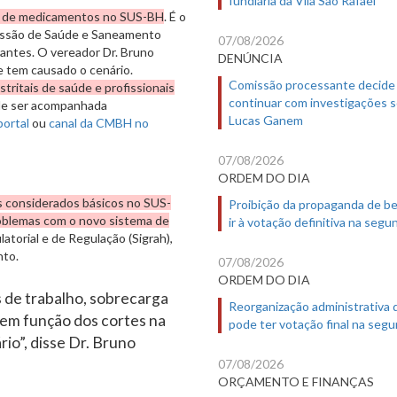
fundiária da Vila São Rafael
lta de medicamentos no SUS-BH
. É o
missão de Saúde e Saneamento
07/08/2026
Arantes. O vereador Dr. Bruno
DENÚNCIA
 tem causado o cenário.
Comissão processante decide
tritais de saúde e profissionais
continuar com investigações 
ode ser acompanhada
Lucas Ganem
portal
ou
canal da CMBH no
07/08/2026
ORDEM DO DIA
 considerados básicos no SUS-
Proibição da propaganda de b
oblemas com o novo sistema de
ir à votação definitiva na segu
atorial e de Regulação (Sigrah),
nto.
07/08/2026
ORDEM DO DIA
 de trabalho, sobrecarga
Reorganização administrativa
 em função dos cortes na
pode ter votação final na segu
io”, disse Dr. Bruno
07/08/2026
ORÇAMENTO E FINANÇAS