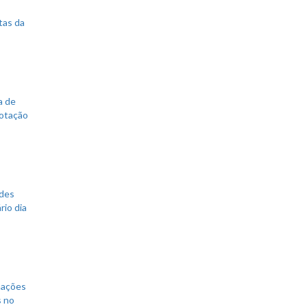
tas da
a de
votação
ades
rio dia
mações
s no