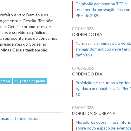
Comissão acompanha TCE e
recomenda aprovação das con
prefeito Álvaro Damião e os
PBH de 2020
, Orçamento e Gestão. Também
inas Gerais e promotores de
07/08/2026
icos e servidores públicos
ORDEM DO DIA
o a representantes de conselhos
Normas mais rígidas para vend
s presidentes do Conselho
animais domésticos deve ter 
e Minas Gerais também são
definitiva
07/08/2026
ORDEM DO DIA
edralva
Sugestão de pauta
Proibição de recursos a entid
ligadas a ocupações vai a Plená
10
06/08/2026
MOBILIDADE URBANA
trasado atendimentos
Moradores cobram mais infor
sobre novo espaço de evento