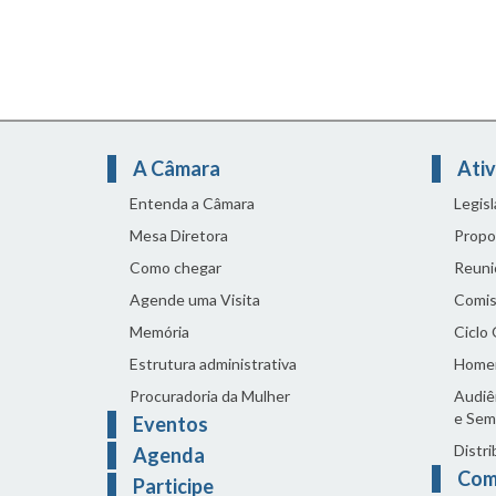
A Câmara
Ativ
Entenda a Câmara
Legis
Mesa Diretora
Propo
Como chegar
Reuni
Agende uma Visita
Comis
Memória
Ciclo
Estrutura administrativa
Home
Procuradoria da Mulher
Audiên
e Sem
Eventos
Distri
Agenda
Com
Participe