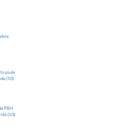
sobre
ets pode
nda (10)
 da PBH
nda (10)