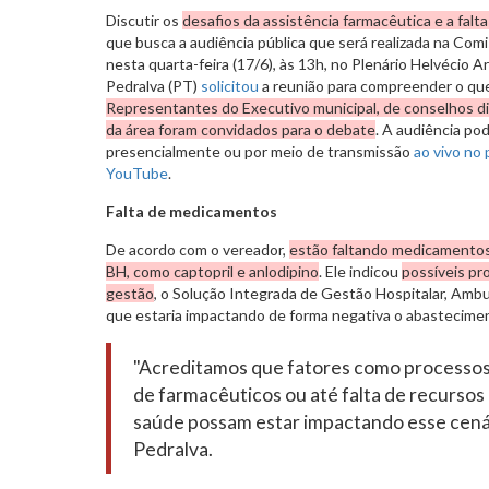
Discutir os
desafios da assistência farmacêutica e a fa
que busca a audiência pública que será realizada na Co
nesta quarta-feira (17/6), às 13h, no Plenário Helvécio 
Pedralva (PT)
solicitou
a reunião para compreender o que
Representantes do Executivo municipal, de conselhos dis
da área foram convidados para o debate
. A audiência p
presencialmente ou por meio de transmissão
ao vivo no 
YouTube
.
Falta de medicamentos
De acordo com o vereador,
estão faltando medicamentos
BH, como captopril e anlodipino
. Ele indicou
possíveis pr
gestão
, o Solução Integrada de Gestão Hospitalar, Ambul
que estaria impactando de forma negativa o abastecime
"Acreditamos que fatores como processos
de farmacêuticos ou até falta de recursos
saúde possam estar impactando esse cenár
Pedralva.