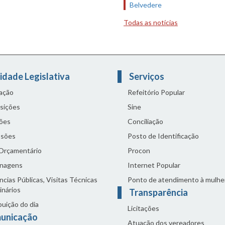
Belvedere
Todas as notícias
idade Legislativa
Serviços
lação
Refeitório Popular
sições
Sine
ões
Conciliação
sões
Posto de Identificação
 Orçamentário
Procon
nagens
Internet Popular
cias Públicas, Visitas Técnicas
Ponto de atendimento à mulhe
inários
Transparência
buição do dia
Licitações
unicação
Atuação dos vereadores