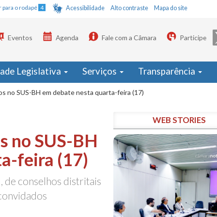
Ir para o rodapé
4
Acessibilidade
Alto contraste
Mapa do site
Eventos
Agenda
Fale com a Câmara
Participe
dade Legislativa
Serviços
Transparência
s no SUS-BH em debate nesta quarta-feira (17)
WEB STORIES
os no SUS-BH
a-feira (17)
 de conselhos distritais
 convidados