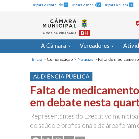
Ir para o conteúdo
1
Ir para o menu
2
Ir para a busca
3
A Câmara
Vereadores
Ativi
Início
>
Comunicação
>
Notícias
>
Falta de medicamento
AUDIÊNCIA PÚBLICA
Falta de medicament
em debate nesta quart
Representantes do Executivo municipal,
de saúde e profissionais da área foram