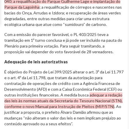
040; a requalificação do Parque Guilherme Lage e implantação do
Parque da Lagoinha
; a requalificação de córregos e nascentes nas
bacias do Onça, Arrudas e Izidora; e recuperação de áreas verdes
degradadas, entre outras medidas para criar uma estrutura
ecológica urbana que atue como “sumidouro” de carbono.
Com a emissão do parecer favorável, o PL 403/2025 teve a
tramitação em 1º turno conclusa e já pode ser incluído na pauta do
Plenário para primeira votação. Para seguir tramitando, a
proposição vai depender do voto favorável de 28 vereadores.
Adequação de leis autorizativas
É objetivo do Projeto de Lei 399/2025 alterar o art. 3º da Lei 11.797
e o art. 4º da Lei 11.798, que tratam da autorização para
contratação de operações de crédito com a Agência Francesa de
Desenvolvimento (AFD) e com a Caixa Econômica Federal (CEF) ou
outras instituições financeiras. A medida busca
adequar a redação
das leis às normas atuais da Secretaria do Tesouro Nacional (STN),
conforme o novo Manual para Instrução de Pleitos (MIP/STN)
. Ao
justificar a proposta, o prefeito Álvaro Damião afirmou que as
mudanças “não alteram o valor das leis e nem implicam prejuízo ao
conteúdo aprovado ou a seus efeitos”.