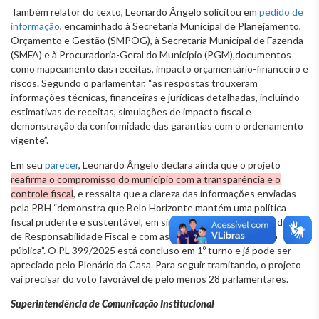
Também relator do texto, Leonardo Ângelo solicitou em
pedido de
informação
, encaminhado à Secretaria Municipal de Planejamento,
Orçamento e Gestão (SMPOG), à Secretaria Municipal de Fazenda
(SMFA) e à Procuradoria-Geral do Município (PGM),documentos
como mapeamento das receitas, impacto orçamentário-financeiro e
riscos. Segundo o parlamentar, “as respostas trouxeram
informações técnicas, financeiras e jurídicas detalhadas, incluindo
estimativas de receitas, simulações de impacto fiscal e
demonstração da conformidade das garantias com o ordenamento
vigente”.
Em seu
parecer
, Leonardo Ângelo declara ainda que o projeto
reafirma o compromisso do município com a transparência e o
controle fiscal
, e ressalta que a clareza das informações enviadas
pela PBH “demonstra que Belo Horizonte mantém uma política
fiscal prudente e sustentável, em sintonia com os princípios da Lei
de Responsabilidade Fiscal e com as boas práticas de gestão
pública”. O PL 399/2025 está concluso em 1º turno e já pode ser
apreciado pelo Plenário da Casa. Para seguir tramitando, o projeto
vai precisar do voto favorável de pelo menos 28 parlamentares.
Superintendência de Comunicação Institucional