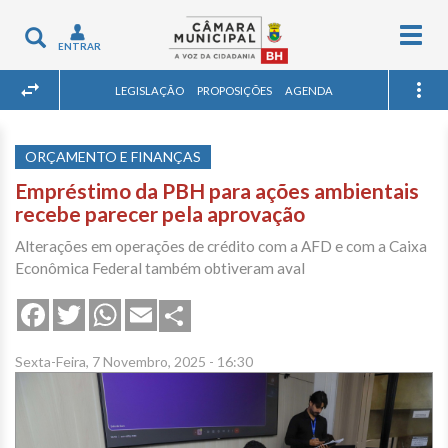
Togg
Toggle
ENTRAR
navig
navigation
LEGISLAÇÃO
PROPOSIÇÕES
AGENDA
ORÇAMENTO E FINANÇAS
Empréstimo da PBH para ações ambientais
recebe parecer pela aprovação
Alterações em operações de crédito com a AFD e com a Caixa
Econômica Federal também obtiveram aval
Share
Facebook
Twitter
WhatsApp
Email
Sexta-Feira, 7 Novembro, 2025 - 16:30