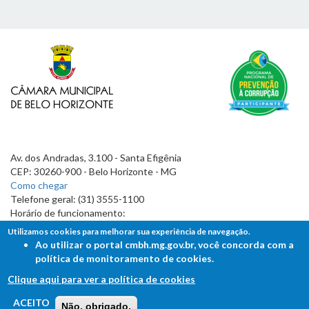
Av. dos Andradas, 3.100 - Santa Efigênia
CEP: 30260-900 - Belo Horizonte - MG
Como chegar
Telefone geral: (31) 3555-1100
Horário de funcionamento:
7h às 19h
Utilizamos cookies para melhorar sua experiência de navegação.
Ao utilizar o portal cmbh.mg.gov.br, você concorda com a
política de monitoramento de cookies.
Clique aqui para ver a política de cookies
FALE COM A CÂMARA
ACEITO
Não, obrigado.
Ouvidoria - Lei de Acesso à Informação