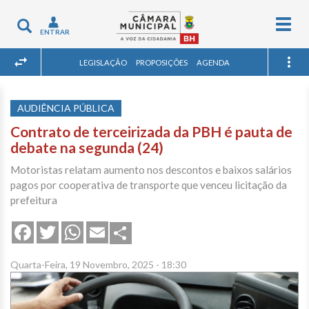
Togg
Toggle
ENTRAR
navig
navigation
LEGISLAÇÃO
PROPOSIÇÕES
AGENDA
AUDIÊNCIA PÚBLICA
Contrato de terceirizada da PBH é pauta de
debate na segunda (24)
Motoristas relatam aumento nos descontos e baixos salários
pagos por cooperativa de transporte que venceu licitação da
prefeitura
Share
Facebook
Twitter
WhatsApp
Email
Quarta-Feira, 19 Novembro, 2025 - 18:30