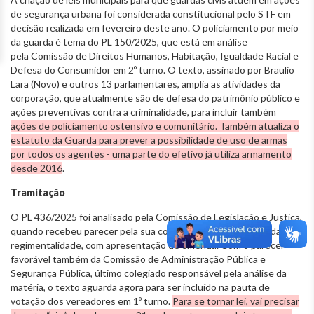
de segurança urbana foi considerada constitucional pelo STF em
decisão realizada em fevereiro deste ano. O policiamento por meio
da guarda é tema do PL 150/2025, que está em análise
pela Comissão de Direitos Humanos, Habitação, Igualdade Racial e
Defesa do Consumidor em 2º turno. O texto, assinado por Braulio
Lara (Novo) e outros 13 parlamentares, amplia as atividades da
corporação, que atualmente são de defesa do patrimônio público e
ações preventivas contra a criminalidade, para incluir também
ações de policiamento ostensivo e comunitário. Também atualiza o
estatuto da Guarda para prever a possibilidade de uso de armas
por todos os agentes - uma parte do efetivo já utiliza armamento
desde 2016
.
Tramitação
O PL 436/2025 foi analisado pela Comissão de Legislação e Justiça,
quando recebeu parecer pela sua constitucionalidade, legalidade e
regimentalidade, com apresentação de emenda. Com o parecer
favorável também da Comissão de Administração Pública e
Segurança Pública, último colegiado responsável pela análise da
matéria, o texto aguarda agora para ser incluído na pauta de
votação dos vereadores em 1º turno.
Para se tornar lei, vai precisar