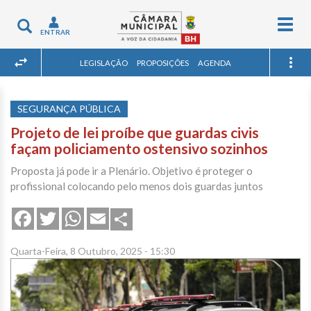
Togg
Toggle
ENTRAR
navig
navigation
LEGISLAÇÃO
PROPOSIÇÕES
AGENDA
SEGURANÇA PÚBLICA
Projeto de lei proíbe que guardas civis
façam policiamento ostensivo sozinhos
Proposta já pode ir a Plenário. Objetivo é proteger o
profissional colocando pelo menos dois guardas juntos
Share
Facebook
Twitter
WhatsApp
Email
Quarta-Feira, 8 Outubro, 2025 - 15:30