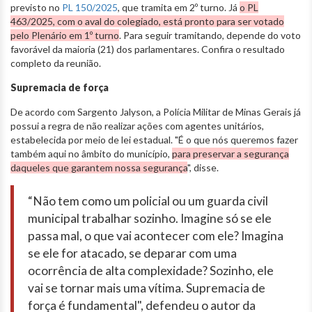
previsto no
PL 150/2025
, que tramita em 2º turno. Já
o PL
463/2025, com o aval do colegiado, está pronto para ser votado
pelo Plenário em 1º turno
. Para seguir tramitando, depende do voto
favorável da maioria (21) dos parlamentares. Confira o resultado
completo da reunião.
Supremacia de força
De acordo com Sargento Jalyson, a Polícia Militar de Minas Gerais já
possui a regra de não realizar ações com agentes unitários,
estabelecida por meio de lei estadual. "É o que nós queremos fazer
também aqui no âmbito do município,
para preservar a segurança
daqueles que garantem nossa segurança
", disse.
“Não tem como um policial ou um guarda civil
municipal trabalhar sozinho. Imagine só se ele
passa mal, o que vai acontecer com ele? Imagina
se ele for atacado, se deparar com uma
ocorrência de alta complexidade? Sozinho, ele
vai se tornar mais uma vítima. Supremacia de
força é fundamental", defendeu o autor da