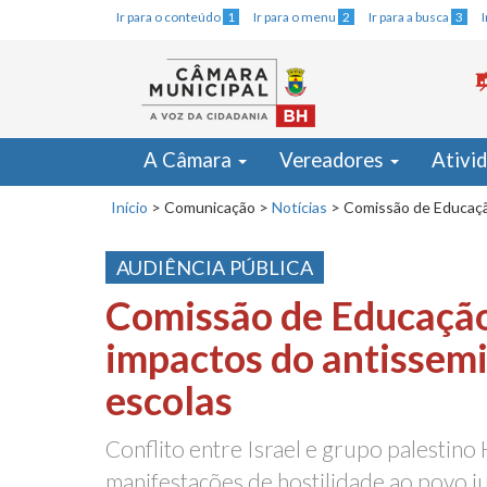
Ir para o conteúdo
1
Ir para o menu
2
Ir para a busca
3
A Câmara
Vereadores
Ativi
Início
>
Comunicação
>
Notícias
>
Comissão de Educação
AUDIÊNCIA PÚBLICA
Comissão de Educação
impactos do antissem
escolas
Conflito entre Israel e grupo palestin
manifestações de hostilidade ao povo j