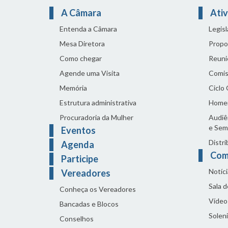
A Câmara
Ativ
Entenda a Câmara
Legis
Mesa Diretora
Propo
Como chegar
Reuni
Agende uma Visita
Comis
Memória
Ciclo
Estrutura administrativa
Home
Procuradoria da Mulher
Audiên
e Sem
Eventos
Distri
Agenda
Com
Participe
Notíci
Vereadores
Sala 
Conheça os Vereadores
Vídeo
Bancadas e Blocos
Solen
Conselhos