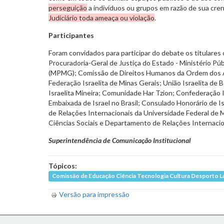
perseguição
a indivíduos ou grupos em razão de sua cre
Judiciário toda ameaça ou violação
.
Participantes
Foram convidados para participar do debate os titulares
Procuradoria-Geral de Justiça do Estado - Ministério Pú
(MPMG); Comissão de Direitos Humanos da Ordem dos A
Federação Israelita de Minas Gerais; União Israelita de
Israelita Mineira; Comunidade Har Tzion; Confederação Is
Embaixada de Israel no Brasil; Consulado Honorário de Is
de Relações Internacionais da Universidade Federal de 
Ciências Sociais e Departamento de Relações Internaci
Superintendência de Comunicação Institucional
Tópicos:
Comissão de Educação Ciência Tecnologia Cultura Desporto L
Versão para impressão