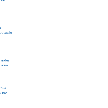
a
educação
grandes
 turno
tiva
l nas