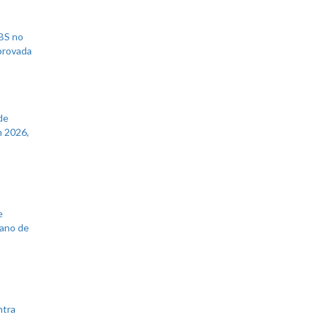
UBS no
aprovada
de
 2026,
e
lano de
ntra