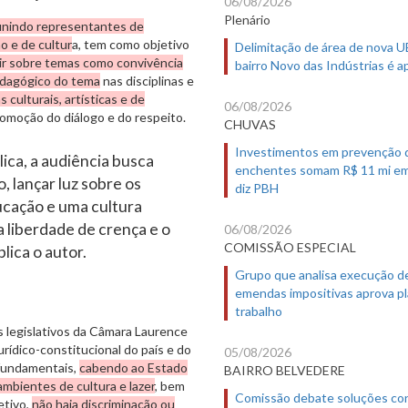
06/08/2026
Plenário
unindo representantes de
o e de cultur
a, tem como objetivo
Delimitação de área de nova 
tir sobre temas como convivência
bairro Novo das Indústrias é 
dagógico do tema
nas disciplinas e
s culturais, artísticas e de
06/08/2026
omoção do diálogo e do respeito.
CHUVAS
Investimentos em prevenção 
blica, a audiência busca
enchentes somam R$ 11 mi em
 lançar luz sobre os
diz PBH
ucação e uma cultura
liberdade de crença e o
06/08/2026
COMISSÃO ESPECIAL
lica o autor.
Grupo que analisa execução d
emendas impositivas aprova p
trabalho
 legislativos da Câmara Laurence
ídico-constitucional do país e do
05/08/2026
s fundamentais,
cabendo ao Estado
BAIRRO BELVEDERE
ambientes de cultura e lazer
, bem
Comissão debate soluções co
etivo,
não haja discriminação ou