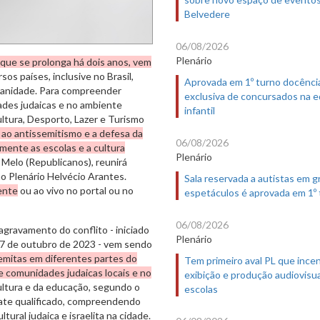
Belvedere
06/08/2026
Plenário
 que se prolonga há dois anos, vem
rsos países
, inclusive no Brasil
,
Aprovada em 1º turno docênci
manidade. Para compreender
exclusiva de concursados na 
ades judaicas e no ambiente
infantil
ultura, Desporto, Lazer e Turismo
ao antissemitismo e a defesa da
06/08/2026
mente as escolas e a cultura
Plenário
 Melo (Republicanos), reunirá
 no Plenário Helvécio Arantes.
Sala reservada a autistas em 
ente
ou ao vivo no portal ou no
espetáculos é aprovada em 1º
06/08/2026
agravamento do conflito - iniciado
Plenário
ia 7 de outubro de 2023 - vem sendo
mitas em diferentes partes do
Tem primeiro aval PL que incen
de comunidades judaicas locais e no
exibição e produção audiovisua
cultura e da educação, segundo o
escolas
ate qualificado, compreendendo
tural judaica e israelita na cidade.