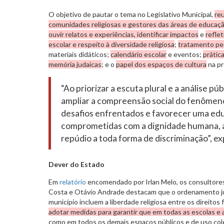
O objetivo de pautar o tema no Legislativo Municipal,
re
comunidades religiosas e gestores das áreas de educaçã
ouvir relatos e experiências, identificar impactos
e
refle
escolar e respeito à diversidade religiosa
;
tratamento pe
materiais didáticos;
calendário escolar
e eventos;
prática
memória judaicas
; e o
papel dos espaços de cultura
na pr
“Ao priorizar a escuta plural e a análise pú
ampliar a compreensão social do fenômeno,
desafios enfrentados e favorecer uma ed
comprometidas com a dignidade humana, a 
repúdio a toda forma de discriminação”, exp
Dever do Estado
Em
relatório
encomendado por Irlan Melo, os consultores
Costa e Otávio Andrade destacam que o ordenamento jur
município incluem a liberdade religiosa entre os direito
adotar medidas para garantir que em todas as escolas e 
como em todos os demais espaços públicos e de uso col