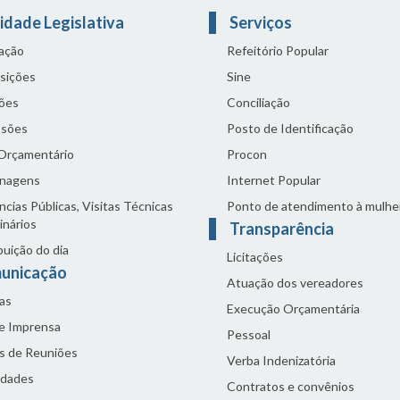
idade Legislativa
Serviços
lação
Refeitório Popular
sições
Sine
ões
Conciliação
sões
Posto de Identificação
 Orçamentário
Procon
nagens
Internet Popular
cias Públicas, Visitas Técnicas
Ponto de atendimento à mulhe
inários
Transparência
buição do dia
Licitações
unicação
Atuação dos vereadores
as
Execução Orçamentária
de Imprensa
Pessoal
s de Reuniões
Verba Indenizatória
idades
Contratos e convênios