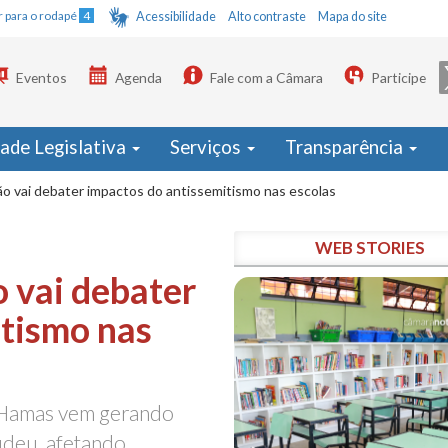
Ir para o rodapé
4
Acessibilidade
Alto contraste
Mapa do site
Eventos
Agenda
Fale com a Câmara
Participe
dade Legislativa
Serviços
Transparência
 vai debater impactos do antissemitismo nas escolas
WEB STORIES
 vai debater
itismo nas
o Hamas vem gerando
udeu, afetando