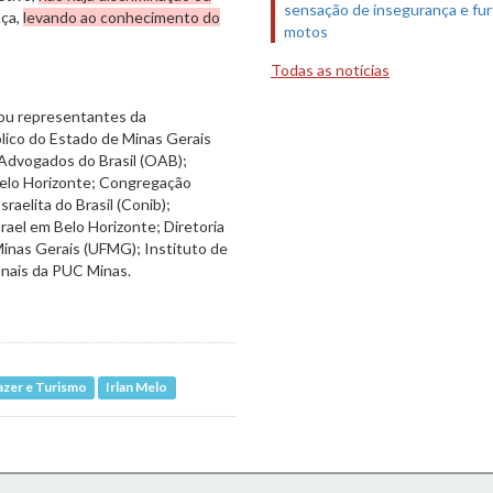
sensação de insegurança e fur
nça,
levando ao conhecimento do
motos
Todas as notícias
 ou representantes da
blico do Estado de Minas Gerais
dvogados do Brasil (OAB);
 Belo Horizonte; Congregação
raelita do Brasil (Conib);
rael em Belo Horizonte; Diretoria
Minas Gerais (UFMG); Instituto de
onais da PUC Minas.
azer e Turismo
Irlan Melo