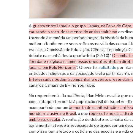
A
guerra entre Israel e o grupo Hamas, na Faixa de Gaza,
causando o recrudescimento do antissemitismo
em dive
trazendo à memória um período negro da história da hu
melhor o fenômeno e seus reflexos na vida das comunid
escolar, a Comissão de Educação, Ciência, Tecnologia, C
debate na manhã desta quarta-feira (22/10) “
O combate 
liberdade religiosa e como essas questões afetam direta
judaica em Belo Horizonte
”. O evento,
solicitado
por Irlan
entidades religiosas e da sociedade civil a partir das 9h,
Interessados podem acompanhar o evento presencialm
canal da Câmara de BH no YouTube.
No requerimento da audiência, Irlan Melo ressalta que o 
com o ataque terrorista à população civil de Israel no d
acompanhado por um
aumento de manifestações antisse
mundo, inclusive no Brasil
, o que
repercute no dia a dia 
ambiente escolar
. A realização do debate no âmbito da 
parlamentar, atende à necessidade de promover um deb
como isso tem afetado o cotidiano das escolas e a vida cul