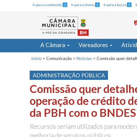
Ir para o conteúdo
1
Ir para o menu
2
Ir para a busca
3
A Câmara
Vereadores
Ativi
Início
>
Comunicação
>
Notícias
>
Comissão quer detal
ADMINISTRAÇÃO PÚBLICA
Comissão quer detalh
operação de crédito d
da PBH com o BNDES
Recursos seriam utilizados para modern
melhoria de serviços públicos