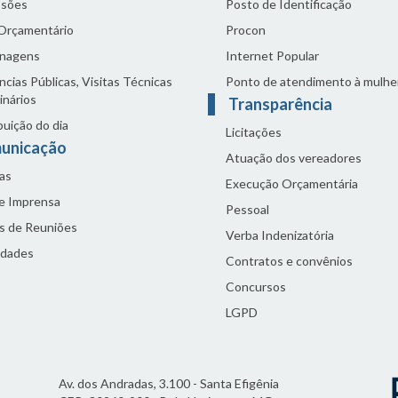
sões
Posto de Identificação
 Orçamentário
Procon
nagens
Internet Popular
cias Públicas, Visitas Técnicas
Ponto de atendimento à mulhe
inários
Transparência
buição do dia
Licitações
unicação
Atuação dos vereadores
as
Execução Orçamentária
de Imprensa
Pessoal
s de Reuniões
Verba Indenizatória
idades
Contratos e convênios
Concursos
LGPD
Av. dos Andradas, 3.100 - Santa Efigênia