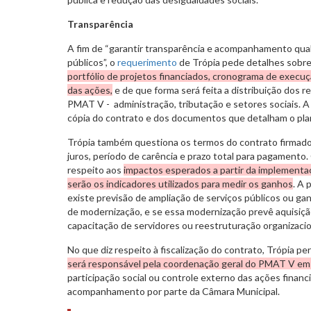
Transparência
A fim de “garantir transparência e acompanhamento qual
públicos”, o
requerimento
de Trópia pede detalhes sobre
portfólio de projetos financiados, cronograma de execuçã
das ações,
e de que forma será feita a distribuição dos r
PMAT V - administração, tributação e setores sociais. A 
cópia do contrato e dos documentos que detalham o plan
Trópia também questiona os termos do contrato firmad
juros, período de carência e prazo total para pagamento
respeito aos
impactos esperados a partir da implementaç
serão os indicadores utilizados para medir os ganhos
. A 
existe previsão de ampliação de serviços públicos ou gan
de modernização, e se essa modernização prevê aquisiç
capacitação de servidores ou reestruturação organizacio
No que diz respeito à fiscalização do contrato, Trópia p
será responsável pela coordenação geral do PMAT V e
participação social ou controle externo das ações financ
acompanhamento por parte da Câmara Municipal.