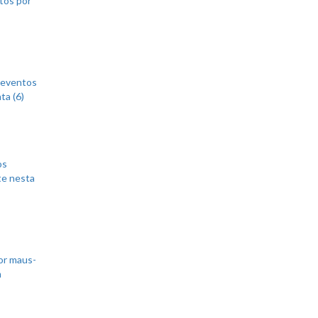
 eventos
ta (6)
os
te nesta
or maus-
m