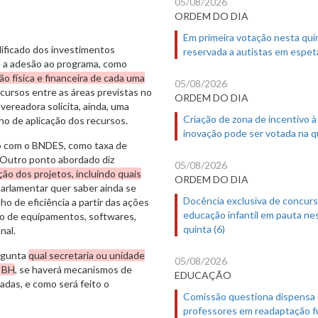
05/08/2026
ORDEM DO DIA
Em primeira votação nesta quin
ificado dos investimentos
reservada a autistas em espet
 a adesão ao programa, como
o física e financeira de cada uma
05/08/2026
ecursos entre as áreas previstas no
ORDEM DO DIA
vereadora solicita, ainda, uma
Criação de zona de incentivo à
o de aplicação dos recursos.
inovação pode ser votada na qu
o com o BNDES, como taxa de
. Outro ponto abordado diz
05/08/2026
ão dos projetos, incluindo quais
ORDEM DO DIA
parlamentar quer saber ainda se
Docência exclusiva de concur
ho de eficiência a partir das ações
educação infantil em pauta ne
ão de equipamentos, softwares,
quinta (6)
nal.
ergunta
qual secretaria ou unidade
05/08/2026
m BH
, se haverá mecanismos de
EDUCAÇÃO
iadas, e como será feito o
Comissão questiona dispensa
professores em readaptação f