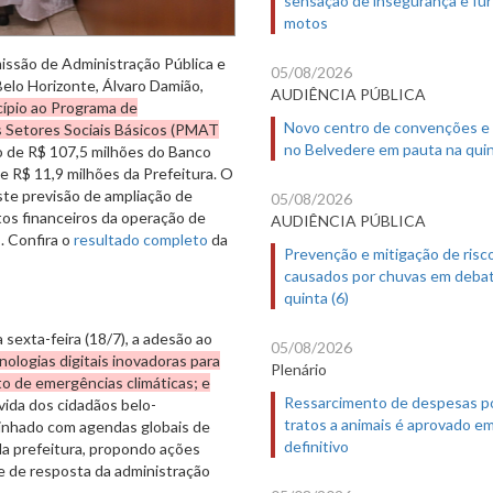
motos
missão de Administração Pública e
05/08/2026
Belo Horizonte, Álvaro Damião,
AUDIÊNCIA PÚBLICA
cípio ao Programa de
Novo centro de convenções e
s Setores Sociais Básicos (PMAT
no Belvedere em pauta na quin
 de R$ 107,5 milhões do Banco
 R$ 11,9 milhões da Prefeitura. O
ste previsão de ampliação de
05/08/2026
os financeiros da operação de
AUDIÊNCIA PÚBLICA
s. Confira o
resultado completo
da
Prevenção e mitigação de risc
causados por chuvas em deba
quinta (6)
 sexta-feira (18/7), a adesão ao
05/08/2026
nologias digitais inovadoras para
Plenário
o de emergências climáticas; e
Ressarcimento de despesas p
 vida dos cidadãos belo-
tratos a animais é aprovado e
linhado com agendas globais de
definitivo
a prefeitura, propondo ações
de de resposta da administração