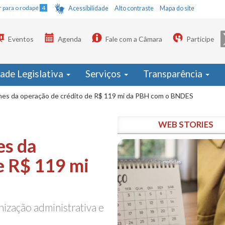
Ir para o rodapé
4
Acessibilidade
Alto contraste
Mapa do site
Eventos
Agenda
Fale com a Câmara
Participe
dade Legislativa
Serviços
Transparência
hes da operação de crédito de R$ 119 mi da PBH com o BNDES
WEB STORIES
es da
e R$ 119 mi
ização administrativa e