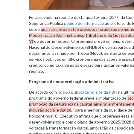
Foi aprovado na reunião desta quarta-feira (23/7) da Co
Segurança Pública
pedido de informação
ao prefeito de 
sobre
quais projetos estão previstos na adesão do muni
Modernização Administrativa, Tributária e da Gestão do
V)
do governo federal. O programa prevê um empréstimo
Nacional do Desenvolvimento (BNDES) e contrapartida de
documento, assinado por Trópia (Novo), pergunta se exi
serviços públicos em BH, cronograma das ações e aspect
crédito, como taxa de juros e prazo para quitar os valore
reunião.
Programa de modernização administrativa
De acordo com
notícia publicada no site da PBH
na última
programa do governo federal prevê a implantação de
tec
promoção da segurança na capital mineira; enfrentament
inclusão social e digital
, “para a melhoria da qualidade de
horizontinos”. O Executivo afirma que o programa está a
desenvolvimento e com o plano de governo 2025/2028 d
voltadas à transformação digital, ampliação da capacida
pública e redução das desigualdades sociais.