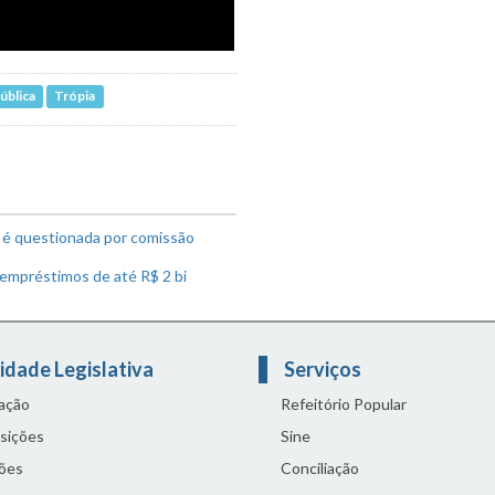
ública
Trópia
H é questionada por comissão
empréstimos de até R$ 2 bi
idade Legislativa
Serviços
lação
Refeitório Popular
sições
Sine
ões
Conciliação