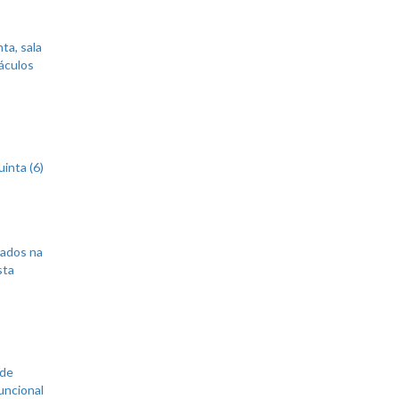
ta, sala
áculos
inta (6)
sados na
sta
 de
uncional