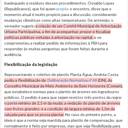
inadequado a resíduos desses procedimentos. Osvaldo Lopes
(Republicanos), que foi quem
propôs
o encontro, disse que o
momento atual é muito propício para a discussão, considerando
mudanças climáticas como altas temperaturas. De antemão, o
vereador sugeriu
a criação de um Comitê Municipal de Arborização
Urbana Participativa, a fim de acompanhar, propor e fiscalizar
políticas públicas voltadas à arborização na capital,
e se
comprometeu a realizar pedido de informações à PBH para
responder às muitas perguntas que foram feitas durante a
audiência.
Flexibilização da legislação
Representando o coletivo de plantio Planta Água, Andréa Costa
pediu a flexibilização da
Deliberação Normativa nº 69
(DN), do
Conselho Municipal de Meio Ambiente de Belo Horizonte (Comam)
,
que estabelece normas para o plantio de árvores em logradouros
públicos. O pedido é para que sejam revistos três pontos da regra:
o porte mínimo de 2,5 m da muda; a vedação do plantio de árvores
com frutos grandes; e a condição de largura mínima de 1,5m da
calçada para que se possa plantar.
No caso do primeiro ponto, a
ideia é que a norma seja mantida para plantio de compensação, que
normalmente é feito por empresas, mas que seja flexibilizada para