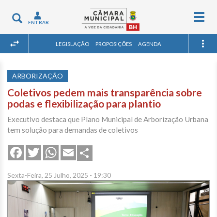
Togg
Toggle
ENTRAR
navig
navigation
LEGISLAÇÃO
PROPOSIÇÕES
AGENDA
ARBORIZAÇÃO
Coletivos pedem mais transparência sobre
podas e flexibilização para plantio
Executivo destaca que Plano Municipal de Arborização Urbana
tem solução para demandas de coletivos
Share
Facebook
Twitter
WhatsApp
Email
Sexta-Feira, 25 Julho, 2025 - 19:30