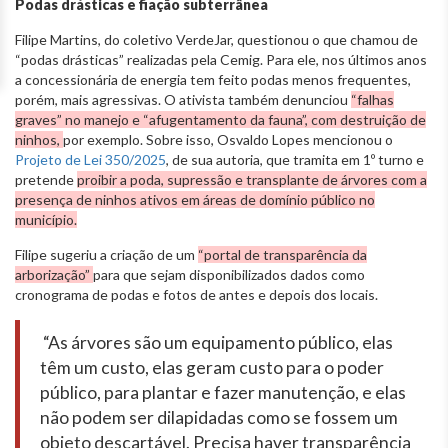
Podas drásticas e fiação subterrânea
Filipe Martins, do coletivo VerdeJar, questionou o que chamou de
“podas drásticas” realizadas pela Cemig. Para ele, nos últimos anos
a concessionária de energia tem feito podas menos frequentes,
porém, mais agressivas. O ativista também denunciou
“falhas
graves” no manejo e “afugentamento da fauna”, com destruição de
ninhos,
por exemplo. Sobre isso, Osvaldo Lopes mencionou o
Projeto de Lei 350/2025
, de sua autoria, que tramita em 1º turno e
pretende
proibir a poda, supressão e transplante de árvores com a
presença de ninhos ativos em áreas de domínio público no
município.
Filipe sugeriu a criação de um
“portal de transparência da
arborização”
para que sejam disponibilizados dados como
cronograma de podas e fotos de antes e depois dos locais.
“As árvores são um equipamento público, elas
têm um custo, elas geram custo para o poder
público, para plantar e fazer manutenção, e elas
não podem ser dilapidadas como se fossem um
objeto descartável. Precisa haver transparência