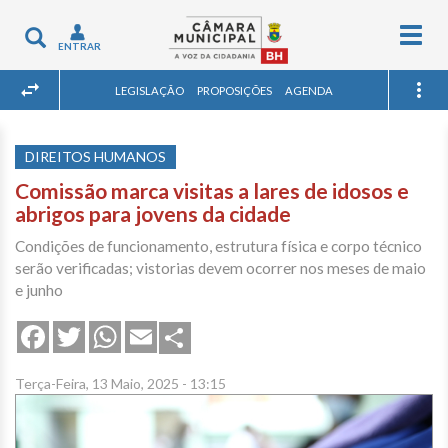
Togg
Toggle
ENTRAR
navig
navigation
LEGISLAÇÃO
PROPOSIÇÕES
AGENDA
DIREITOS HUMANOS
Comissão marca visitas a lares de idosos e
abrigos para jovens da cidade
Condições de funcionamento, estrutura física e corpo técnico
serão verificadas; vistorias devem ocorrer nos meses de maio
e junho
Share
Facebook
Twitter
WhatsApp
Email
Terça-Feira, 13 Maio, 2025 - 13:15