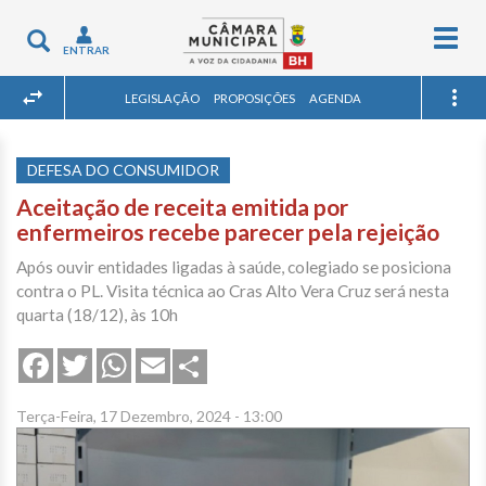
Togg
Toggle
ENTRAR
navig
navigation
LEGISLAÇÃO
PROPOSIÇÕES
AGENDA
DEFESA DO CONSUMIDOR
Aceitação de receita emitida por
enfermeiros recebe parecer pela rejeição
Após ouvir entidades ligadas à saúde, colegiado se posiciona
contra o PL. Visita técnica ao Cras Alto Vera Cruz será nesta
quarta (18/12), às 10h
Share
Facebook
Twitter
WhatsApp
Email
Terça-Feira, 17 Dezembro, 2024 - 13:00