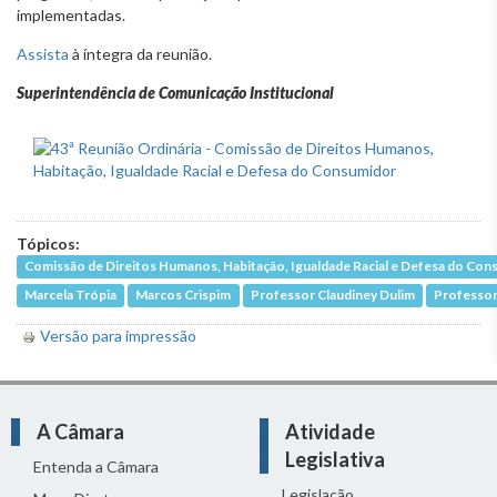
implementadas.
Assista
à íntegra da reunião.
Superintendência de Comunicação Institucional
Tópicos:
Comissão de Direitos Humanos, Habitação, Igualdade Racial e Defesa do Co
Marcela Trópia
Marcos Crispim
Professor Claudiney Dulim
Professor
Versão para impressão
A Câmara
Atividade
Legislativa
Entenda a Câmara
Legislação