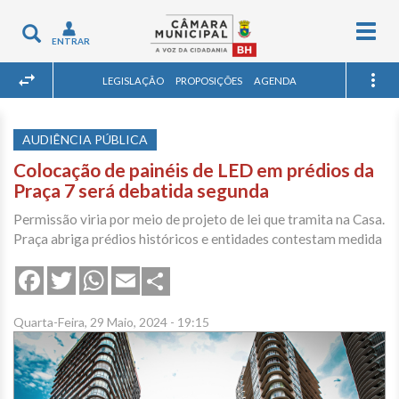
Togg
Toggle
ENTRAR
navig
navigation
LEGISLAÇÃO
PROPOSIÇÕES
AGENDA
AUDIÊNCIA PÚBLICA
Colocação de painéis de LED em prédios da
Praça 7 será debatida segunda
Permissão viria por meio de projeto de lei que tramita na Casa.
Praça abriga prédios históricos e entidades contestam medida
Share
Facebook
Twitter
WhatsApp
Email
Quarta-Feira, 29 Maio, 2024 - 19:15