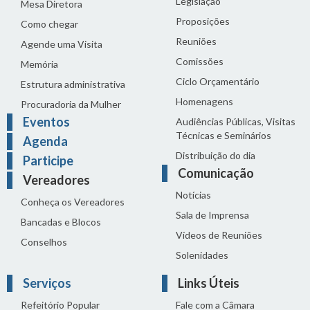
Legislação
Mesa Diretora
Proposições
Como chegar
Reuniões
Agende uma Visita
Comissões
Memória
Ciclo Orçamentário
Estrutura administrativa
Homenagens
Procuradoria da Mulher
Eventos
Audiências Públicas, Visitas
Técnicas e Seminários
Agenda
Distribuição do dia
Participe
Comunicação
Vereadores
Notícias
Conheça os Vereadores
Sala de Imprensa
Bancadas e Blocos
Vídeos de Reuniões
Conselhos
Solenidades
Serviços
Links Úteis
Refeitório Popular
Fale com a Câmara